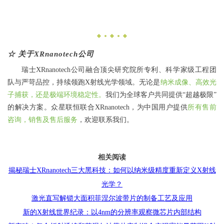
☆
关于XRnanotech公司
瑞士XRnanotech公司融合顶尖研究院所专利、科学家级工程团
队与严苛品控，持续领跑X射线光学领域。无论是
纳米成像、高效光
子捕获，还是极端环境稳定性。
我们为全球客户共同提供“超越极限”
的解决方案。众星联恒联合XRnanotech，为中国用户提供
所有售前
咨询，销售及售后服务
，欢迎联系我们。
相关阅读
揭秘瑞士XRnanotech三大黑科技：如何以纳米级精度重新定义X射线
光学？
激光直写解锁大面积菲涅尔波带片的制备工艺及应用
新的X射线世界纪录：以4nm的分辨率观察微芯片内部结构