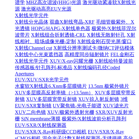
谱学
MHZ高次谐波(HHG)光源
激光驱动紧凑软X射线光
源
激光驱动高亮EUV光源
X射线光学元件
X射线分光晶体
双曲X射线弯晶-XRF
毛细管极紫外、X
光透镜
HOPG/HAPG-X射线单色器
极紫外/X射线菲涅尔
波带片
X射线组合折射透镜-CRL
X射线无散射针孔
X射
线相衬、暗场成像光栅-定制
X射线金刚石荧光屏/窗口
X射线Channel cut
X射线分辨率测试卡/微纳CT评估模体
X射线中心光束遮挡器
高精度同步辐射镜片
FEL金刚石
X射线光学元件
XUV/X-ray闪耀光栅
X射线哈特曼波前
传感器板/针孔阵列-标准品
X射线编码孔径Coded
Apertures
EUV/XUV/SXR光学元件
水窗软X射线及6.Xnm多层膜镜片
13.5nm 极紫外镜片
XUV多层膜高反射率镜（>13.5nm）
XUV多层膜窄带反
射镜
XUV多层膜宽带反射镜
XUV掠入射反射镜
3维
EUV/SXR复制镜
UV聚焦镜-光电子能谱
XUV滤光片
XUV二向色镜
XUV/极紫外透射光栅
SXR/XUV反射光
栅
SiN membrane薄膜
极紫外/X射线波前分析孔阵列
EUV/SXR/X射线探测器
EUV/SXR/X-Ray科研级CCD相机
EUV/SXR/X-Ray
sCMOS相机
混合光子计数X射线探测器-无缝拼接
高分