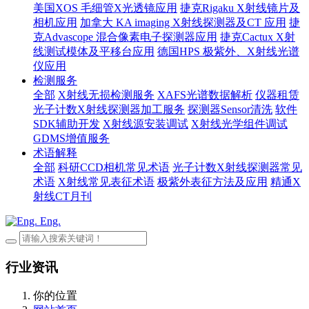
美国XOS 毛细管X光透镜应用
捷克Rigaku X射线镜片及
相机应用
加拿大 KA imaging X射线探测器及CT 应用
捷
克Advascope 混合像素电子探测器应用
捷克Cactux X射
线测试模体及平移台应用
德国HPS 极紫外、X射线光谱
仪应用
检测服务
全部
X射线无损检测服务
XAFS光谱数据解析
仪器租赁
光子计数X射线探测器加工服务
探测器Sensor清洗
软件
SDK辅助开发
X射线源安装调试
X射线光学组件调试
GDMS增值服务
术语解释
全部
科研CCD相机常见术语
光子计数X射线探测器常见
术语
X射线常见表征术语
极紫外表征方法及应用
精通X
射线CT月刊
Eng.
行业资讯
你的位置