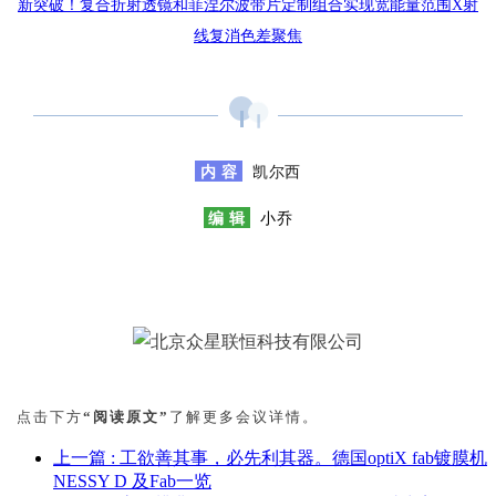
新突破！复合折射透镜和菲涅尔波带片定制组合实现宽能量范围X射
线复消色差聚焦
内 容
凯尔西
编 辑
小乔
点击下方
“阅读原文”
了解更多会议详情。
上一篇
: 工欲善其事，必先利其器。德国optiX fab镀膜机
NESSY D 及Fab一览