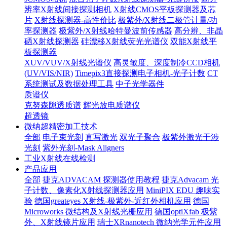
辨率X射线间接探测相机
X射线CMOS平板探测器及芯
片
X射线探测器-高性价比
极紫外/X射线二极管计量/功
率探测器
极紫外/X射线哈特曼波前传感器
高分辨、非晶
硒X射线探测器
硅漂移X射线荧光光谱仪
双能X射线平
板探测器
XUV/VUV/X射线光谱仪
高灵敏度、深度制冷CCD相机
(UV/VIS/NIR)
Timepix3直接探测电子相机-光子计数
CT
系统测试及数据处理工具
中子光学器件
质谱仪
克努森隙透质谱
辉光放电质谱仪
超透镜
微纳超精密加工技术
全部
电子束光刻
直写激光
双光子聚合
极紫外激光干涉
光刻
紫外光刻-Mask Aligners
工业X射线在线检测
产品应用
全部
捷克ADVACAM 探测器使用教程
捷克Advacam 光
子计数、像素化X射线探测器应用
MiniPIX EDU 趣味实
验
德国greateyes X射线-极紫外-近红外相机应用
德国
Microworks 微结构及X射线光栅应用
德国optiXfab 极紫
外、X射线镜片应用
瑞士XRnanotech 微纳光学元件应用