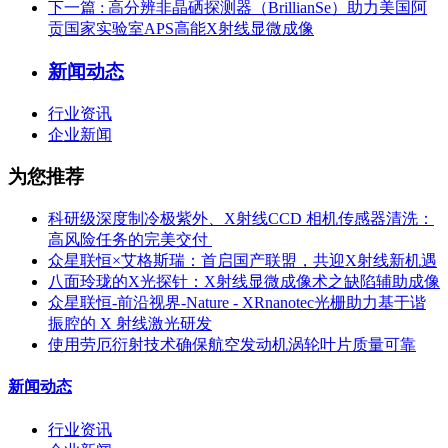
下一篇
: 高分辨非晶硒探测器（BrillianSe）助力美国阿
贡国家实验室APS高能X射线显微成像
新闻动态
行业资讯
企业新闻
为您推荐
科研级深度制冷极紫外、X射线CCD 相机传感器清洗：
高风险任务的完美交付 ​
众星联恒×艾格斯瑞：首启国产联盟，共迎X射线新机遇
八面玲珑的X光探针：X射线显微成像术之缺陷辅助成像
众星联恒-前沿视界-Nature - XRnanotec光栅助力基于谐
振腔的 X 射线激光研发
使用劳厄衍射技术确保航空发动机涡轮叶片质量可靠
新闻动态
行业资讯