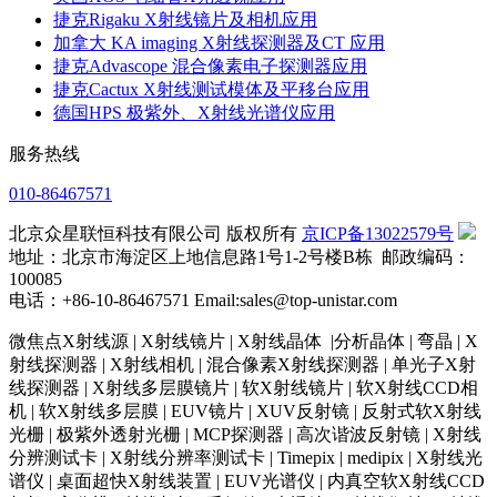
捷克Rigaku X射线镜片及相机应用
加拿大 KA imaging X射线探测器及CT 应用
捷克Advascope 混合像素电子探测器应用
捷克Cactux X射线测试模体及平移台应用
德国HPS 极紫外、X射线光谱仪应用
服务热线
010-86467571
北京众星联恒科技有限公司 版权所有
京ICP备13022579号
地址：北京市海淀区上地信息路1号1-2号楼B栋 邮政编码：
100085
电话：+86-10-86467571 Email:sales@top-unistar.com
微焦点X射线源 | X射线镜片 | X射线晶体 |分析晶体 | 弯晶 | X
射线探测器 | X射线相机 | 混合像素X射线探测器 | 单光子X射
线探测器 | X射线多层膜镜片 | 软X射线镜片 | 软X射线CCD相
机 | 软X射线多层膜 | EUV镜片 | XUV反射镜 | 反射式软X射线
光栅 | 极紫外透射光栅 | MCP探测器 | 高次谐波反射镜 | X射线
分辨测试卡 | X射线分辨率测试卡 | Timepix | medipix | X射线光
谱仪 | 桌面超快X射线装置 | EUV光谱仪 | 内真空软X射线CCD