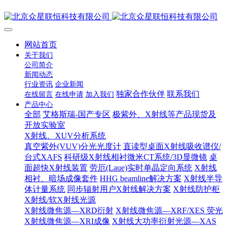
网站首页
关于我们
公司简介
新闻动态
行业资讯
企业新闻
独家合作伙伴
联系我们
在线留言
在线申请
加入我们
产品中心
全部
艾格斯瑞-国产专区
极紫外、X射线等产品现货及
开放实验室
X射线、XUV分析系统
真空紫外(VUV)分光光度计
直读型桌面X射线吸收谱仪/
台式XAFS
科研级X射线相衬微米CT系统/3D显微镜
桌
面超快X射线装置
劳厄(Laue)实时单晶定向系统
X射线
相衬、暗场成像套件
HHG beamline解决方案
X射线半导
体计量系统
同步辐射用户X射线解决方案
X射线防护柜
X射线/软X射线光源
X射线微焦源—XRD衍射
X射线微焦源—XRF/XES 荧光
X射线微焦源—XRI成像
X射线大功率衍射光源—XAS