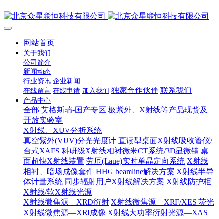
网站首页
关于我们
公司简介
新闻动态
行业资讯
企业新闻
独家合作伙伴
联系我们
在线留言
在线申请
加入我们
产品中心
全部
艾格斯瑞-国产专区
极紫外、X射线等产品现货及
开放实验室
X射线、XUV分析系统
真空紫外(VUV)分光光度计
直读型桌面X射线吸收谱仪/
台式XAFS
科研级X射线相衬微米CT系统/3D显微镜
桌
面超快X射线装置
劳厄(Laue)实时单晶定向系统
X射线
相衬、暗场成像套件
HHG beamline解决方案
X射线半导
体计量系统
同步辐射用户X射线解决方案
X射线防护柜
X射线/软X射线光源
X射线微焦源—XRD衍射
X射线微焦源—XRF/XES 荧光
X射线微焦源—XRI成像
X射线大功率衍射光源—XAS