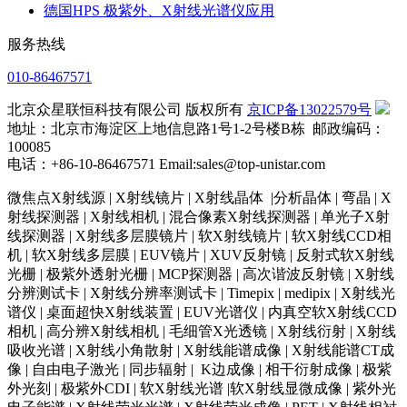
德国HPS 极紫外、X射线光谱仪应用
服务热线
010-86467571
北京众星联恒科技有限公司 版权所有
京ICP备13022579号
地址：北京市海淀区上地信息路1号1-2号楼B栋 邮政编码：
100085
电话：+86-10-86467571 Email:sales@top-unistar.com
微焦点X射线源 | X射线镜片 | X射线晶体 |分析晶体 | 弯晶 | X
射线探测器 | X射线相机 | 混合像素X射线探测器 | 单光子X射
线探测器 | X射线多层膜镜片 | 软X射线镜片 | 软X射线CCD相
机 | 软X射线多层膜 | EUV镜片 | XUV反射镜 | 反射式软X射线
光栅 | 极紫外透射光栅 | MCP探测器 | 高次谐波反射镜 | X射线
分辨测试卡 | X射线分辨率测试卡 | Timepix | medipix | X射线光
谱仪 | 桌面超快X射线装置 | EUV光谱仪 | 内真空软X射线CCD
相机 | 高分辨X射线相机 | 毛细管X光透镜 | X射线衍射 | X射线
吸收光谱 | X射线小角散射 | X射线能谱成像 | X射线能谱CT成
像 | 自由电子激光 | 同步辐射 | K边成像 | 相干衍射成像 | 极紫
外光刻 | 极紫外CDI | 软X射线光谱 |软X射线显微成像 | 紫外光