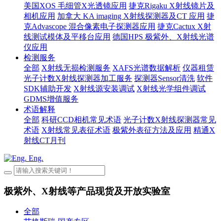
美国XOS 毛细管X光透镜应用
捷克Rigaku X射线镜片及
相机应用
加拿大 KA imaging X射线探测器及CT 应用
捷
克Advascope 混合像素电子探测器应用
捷克Cactux X射
线测试模体及平移台应用
德国HPS 极紫外、X射线光谱
仪应用
检测服务
全部
X射线无损检测服务
XAFS光谱数据解析
仪器租赁
光子计数X射线探测器加工服务
探测器Sensor清洗
软件
SDK辅助开发
X射线源安装调试
X射线光学组件调试
GDMS增值服务
术语解释
全部
科研CCD相机常见术语
光子计数X射线探测器常见
术语
X射线常见表征术语
极紫外表征方法及应用
精通X
射线CT月刊
Eng.
极紫外、X射线等产品现货及开放实验室
全部