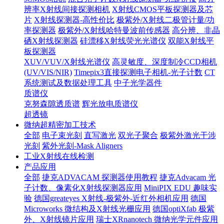
辨率X射线间接探测相机
X射线CMOS平板探测器及芯
片
X射线探测器-高性价比
极紫外/X射线二极管计量/功
率探测器
极紫外/X射线哈特曼波前传感器
高分辨、非晶
硒X射线探测器
硅漂移X射线荧光光谱仪
双能X射线平
板探测器
XUV/VUV/X射线光谱仪
高灵敏度、深度制冷CCD相机
(UV/VIS/NIR)
Timepix3直接探测电子相机-光子计数
CT
系统测试及数据处理工具
中子光学器件
质谱仪
克努森隙透质谱
辉光放电质谱仪
超透镜
微纳超精密加工技术
全部
电子束光刻
直写激光
双光子聚合
极紫外激光干涉
光刻
紫外光刻-Mask Aligners
工业X射线在线检测
产品应用
全部
捷克ADVACAM 探测器使用教程
捷克Advacam 光
子计数、像素化X射线探测器应用
MiniPIX EDU 趣味实
验
德国greateyes X射线-极紫外-近红外相机应用
德国
Microworks 微结构及X射线光栅应用
德国optiXfab 极紫
外、X射线镜片应用
瑞士XRnanotech 微纳光学元件应用