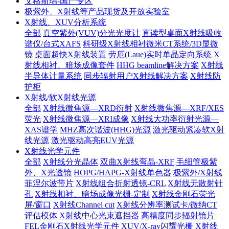
艾格斯瑞-国产专区
极紫外、X射线等产品现货及开放实验室
X射线、XUV分析系统
全部
真空紫外(VUV)分光光度计
直读型桌面X射线吸收
谱仪/台式XAFS
科研级X射线相衬微米CT系统/3D显微
镜
桌面超快X射线装置
劳厄(Laue)实时单晶定向系统
X
射线相衬、暗场成像套件
HHG beamline解决方案
X射线
半导体计量系统
同步辐射用户X射线解决方案
X射线防
护柜
X射线/软X射线光源
全部
X射线微焦源—XRD衍射
X射线微焦源—XRF/XES
荧光
X射线微焦源—XRI成像
X射线大功率衍射光源—
XAS谱学
MHZ高次谐波(HHG)光源
激光驱动紧凑软X射
线光源
激光驱动高亮EUV光源
X射线光学元件
全部
X射线分光晶体
双曲X射线弯晶-XRF
毛细管极紫
外、X光透镜
HOPG/HAPG-X射线单色器
极紫外/X射线
菲涅尔波带片
X射线组合折射透镜-CRL
X射线无散射针
孔
X射线相衬、暗场成像光栅-定制
X射线金刚石荧光
屏/窗口
X射线Channel cut
X射线分辨率测试卡/微纳CT
评估模体
X射线中心光束遮挡器
高精度同步辐射镜片
FEL金刚石X射线光学元件
XUV/X-ray闪耀光栅
X射线