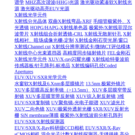
谱学
MHZ高次谐波(HHG)光源
激光驱动紧凑软X射线光
源
激光驱动高亮EUV光源
X射线光学元件
X射线分光晶体
双曲X射线弯晶-XRF
毛细管极紫外、X
光透镜
HOPG/HAPG-X射线单色器
极紫外/X射线菲涅尔
波带片
X射线组合折射透镜-CRL
X射线无散射针孔
X射
线相衬、暗场成像光栅-定制
X射线金刚石荧光屏/窗口
X射线Channel cut
X射线分辨率测试卡/微纳CT评估模体
X射线中心光束遮挡器
高精度同步辐射镜片
FEL金刚石
X射线光学元件
XUV/X-ray闪耀光栅
X射线哈特曼波前
传感器板/针孔阵列-标准品
X射线编码孔径Coded
Apertures
EUV/XUV/SXR光学元件
水窗软X射线及6.Xnm多层膜镜片
13.5nm 极紫外镜片
XUV多层膜高反射率镜（>13.5nm）
XUV多层膜窄带反
射镜
XUV多层膜宽带反射镜
XUV掠入射反射镜
3维
EUV/SXR复制镜
UV聚焦镜-光电子能谱
XUV滤光片
XUV二向色镜
XUV/极紫外透射光栅
SXR/XUV反射光
栅
SiN membrane薄膜
极紫外/X射线波前分析孔阵列
EUV/SXR/X射线探测器
EUV/SXR/X-Ray科研级CCD相机
EUV/SXR/X-Ray
sCMOS相机
混合光子计数X射线探测器-无缝拼接
高分