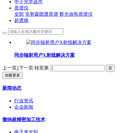
中子光学器件
质谱仪
全部
克努森隙透质谱
辉光放电质谱仪
超透镜
同步辐射用户X射线解决方案
上一页
1
下一页
转至第
加载更多
新闻动态
行业资讯
企业新闻
微纳超精密加工技术
电子束光刻