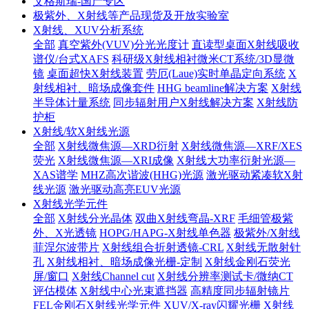
艾格斯瑞-国产专区
极紫外、X射线等产品现货及开放实验室
X射线、XUV分析系统
全部
真空紫外(VUV)分光光度计
直读型桌面X射线吸收
谱仪/台式XAFS
科研级X射线相衬微米CT系统/3D显微
镜
桌面超快X射线装置
劳厄(Laue)实时单晶定向系统
X
射线相衬、暗场成像套件
HHG beamline解决方案
X射线
半导体计量系统
同步辐射用户X射线解决方案
X射线防
护柜
X射线/软X射线光源
全部
X射线微焦源—XRD衍射
X射线微焦源—XRF/XES
荧光
X射线微焦源—XRI成像
X射线大功率衍射光源—
XAS谱学
MHZ高次谐波(HHG)光源
激光驱动紧凑软X射
线光源
激光驱动高亮EUV光源
X射线光学元件
全部
X射线分光晶体
双曲X射线弯晶-XRF
毛细管极紫
外、X光透镜
HOPG/HAPG-X射线单色器
极紫外/X射线
菲涅尔波带片
X射线组合折射透镜-CRL
X射线无散射针
孔
X射线相衬、暗场成像光栅-定制
X射线金刚石荧光
屏/窗口
X射线Channel cut
X射线分辨率测试卡/微纳CT
评估模体
X射线中心光束遮挡器
高精度同步辐射镜片
FEL金刚石X射线光学元件
XUV/X-ray闪耀光栅
X射线