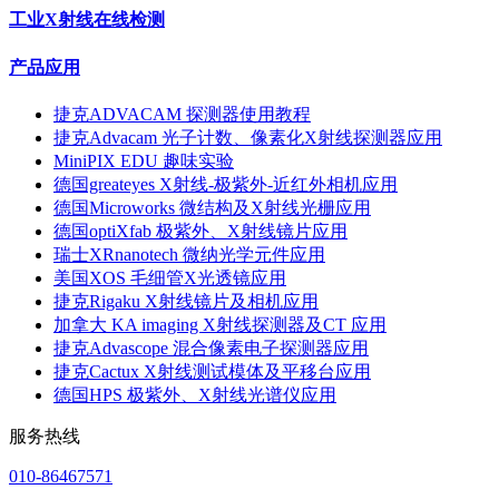
工业X射线在线检测
产品应用
捷克ADVACAM 探测器使用教程
捷克Advacam 光子计数、像素化X射线探测器应用
MiniPIX EDU 趣味实验
德国greateyes X射线-极紫外-近红外相机应用
德国Microworks 微结构及X射线光栅应用
德国optiXfab 极紫外、X射线镜片应用
瑞士XRnanotech 微纳光学元件应用
美国XOS 毛细管X光透镜应用
捷克Rigaku X射线镜片及相机应用
加拿大 KA imaging X射线探测器及CT 应用
捷克Advascope 混合像素电子探测器应用
捷克Cactux X射线测试模体及平移台应用
德国HPS 极紫外、X射线光谱仪应用
服务热线
010-86467571