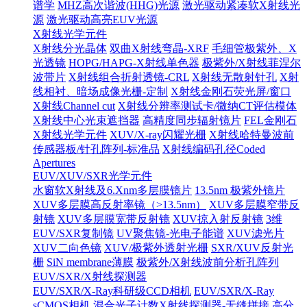
谱学
MHZ高次谐波(HHG)光源
激光驱动紧凑软X射线光
源
激光驱动高亮EUV光源
X射线光学元件
X射线分光晶体
双曲X射线弯晶-XRF
毛细管极紫外、X
光透镜
HOPG/HAPG-X射线单色器
极紫外/X射线菲涅尔
波带片
X射线组合折射透镜-CRL
X射线无散射针孔
X射
线相衬、暗场成像光栅-定制
X射线金刚石荧光屏/窗口
X射线Channel cut
X射线分辨率测试卡/微纳CT评估模体
X射线中心光束遮挡器
高精度同步辐射镜片
FEL金刚石
X射线光学元件
XUV/X-ray闪耀光栅
X射线哈特曼波前
传感器板/针孔阵列-标准品
X射线编码孔径Coded
Apertures
EUV/XUV/SXR光学元件
水窗软X射线及6.Xnm多层膜镜片
13.5nm 极紫外镜片
XUV多层膜高反射率镜（>13.5nm）
XUV多层膜窄带反
射镜
XUV多层膜宽带反射镜
XUV掠入射反射镜
3维
EUV/SXR复制镜
UV聚焦镜-光电子能谱
XUV滤光片
XUV二向色镜
XUV/极紫外透射光栅
SXR/XUV反射光
栅
SiN membrane薄膜
极紫外/X射线波前分析孔阵列
EUV/SXR/X射线探测器
EUV/SXR/X-Ray科研级CCD相机
EUV/SXR/X-Ray
sCMOS相机
混合光子计数X射线探测器-无缝拼接
高分