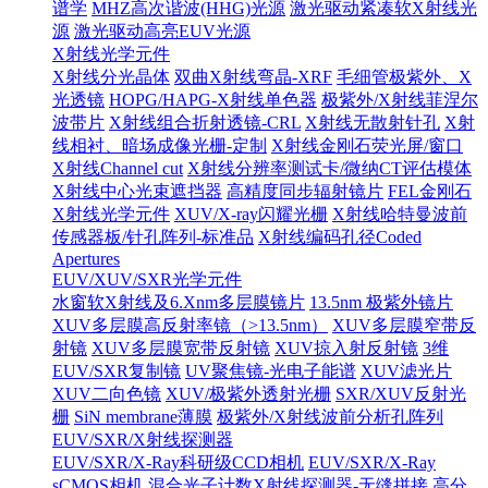
谱学
MHZ高次谐波(HHG)光源
激光驱动紧凑软X射线光
源
激光驱动高亮EUV光源
X射线光学元件
X射线分光晶体
双曲X射线弯晶-XRF
毛细管极紫外、X
光透镜
HOPG/HAPG-X射线单色器
极紫外/X射线菲涅尔
波带片
X射线组合折射透镜-CRL
X射线无散射针孔
X射
线相衬、暗场成像光栅-定制
X射线金刚石荧光屏/窗口
X射线Channel cut
X射线分辨率测试卡/微纳CT评估模体
X射线中心光束遮挡器
高精度同步辐射镜片
FEL金刚石
X射线光学元件
XUV/X-ray闪耀光栅
X射线哈特曼波前
传感器板/针孔阵列-标准品
X射线编码孔径Coded
Apertures
EUV/XUV/SXR光学元件
水窗软X射线及6.Xnm多层膜镜片
13.5nm 极紫外镜片
XUV多层膜高反射率镜（>13.5nm）
XUV多层膜窄带反
射镜
XUV多层膜宽带反射镜
XUV掠入射反射镜
3维
EUV/SXR复制镜
UV聚焦镜-光电子能谱
XUV滤光片
XUV二向色镜
XUV/极紫外透射光栅
SXR/XUV反射光
栅
SiN membrane薄膜
极紫外/X射线波前分析孔阵列
EUV/SXR/X射线探测器
EUV/SXR/X-Ray科研级CCD相机
EUV/SXR/X-Ray
sCMOS相机
混合光子计数X射线探测器-无缝拼接
高分