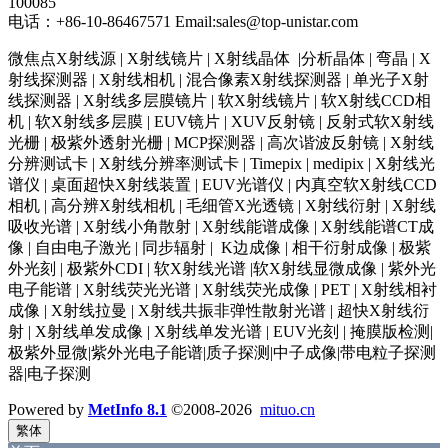
100085
电话：+86-10-86467571 Email:sales@top-unistar.com
微焦点X射线源 | X射线镜片 | X射线晶体 |分析晶体 | 弯晶 | X
射线探测器 | X射线相机 | 混合像素X射线探测器 | 单光子X射
线探测器 | X射线多层膜镜片 | 软X射线镜片 | 软X射线CCD相
机 | 软X射线多层膜 | EUV镜片 | XUV反射镜 | 反射式软X射线
光栅 | 极紫外透射光栅 | MCP探测器 | 高次谐波反射镜 | X射线
分辨测试卡 | X射线分辨率测试卡 | Timepix | medipix | X射线光
谱仪 | 桌面超快X射线装置 | EUV光谱仪 | 内真空软X射线CCD
相机 | 高分辨X射线相机 | 毛细管X光透镜 | X射线衍射 | X射线
吸收光谱 | X射线小角散射 | X射线能谱成像 | X射线能谱CT成
像 | 自由电子激光 | 同步辐射 | K边成像 | 相干衍射成像 | 极紫
外光刻 | 极紫外CDI | 软X射线光谱 |软X射线显微成像 | 紫外光
电子能谱 | X射线荧光光谱 | X射线荧光成像 | PET | X射线相衬
成像 | X射线拉曼 | X射线共振非弹性散射光谱 | 超快X射线衍
射 | X射线单发成像 | X射线单发光谱 | EUV光刻 | 掩膜版检测|
极紫外显微|紫外光电子能谱|质子探测|中子成像|带电粒子探测
器|电子探测
Powered by
MetInfo 8.1
©2008-2026
mituo.cn
繁体