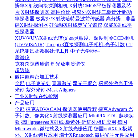
辨率X射线间接探测相机
X射线CMOS平板探测器及芯
片
X射线探测器-高性价比
极紫外/X射线二极管计量/功
率探测器
极紫外/X射线哈特曼波前传感器
高分辨、非晶
硒X射线探测器
硅漂移X射线荧光光谱仪
双能X射线平
板探测器
XUV/VUV/X射线光谱仪
高灵敏度、深度制冷CCD相机
(UV/VIS/NIR)
Timepix3直接探测电子相机-光子计数
CT
系统测试及数据处理工具
中子光学器件
质谱仪
克努森隙透质谱
辉光放电质谱仪
超透镜
微纳超精密加工技术
全部
电子束光刻
直写激光
双光子聚合
极紫外激光干涉
光刻
紫外光刻-Mask Aligners
工业X射线在线检测
产品应用
全部
捷克ADVACAM 探测器使用教程
捷克Advacam 光
子计数、像素化X射线探测器应用
MiniPIX EDU 趣味实
验
德国greateyes X射线-极紫外-近红外相机应用
德国
Microworks 微结构及X射线光栅应用
德国optiXfab 极紫
外、X射线镜片应用
瑞士XRnanotech 微纳光学元件应用