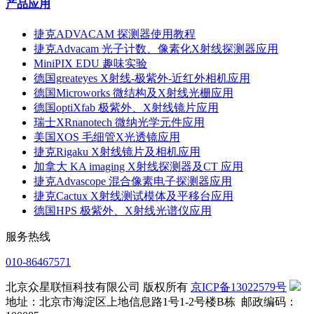
产品应用
捷克ADVACAM 探测器使用教程
捷克Advacam 光子计数、像素化X射线探测器应用
MiniPIX EDU 趣味实验
德国greateyes X射线-极紫外-近红外相机应用
德国Microworks 微结构及X射线光栅应用
德国optiXfab 极紫外、X射线镜片应用
瑞士XRnanotech 微纳光学元件应用
美国XOS 毛细管X光透镜应用
捷克Rigaku X射线镜片及相机应用
加拿大 KA imaging X射线探测器及CT 应用
捷克Advascope 混合像素电子探测器应用
捷克Cactux X射线测试模体及平移台应用
德国HPS 极紫外、X射线光谱仪应用
服务热线
010-86467571
北京众星联恒科技有限公司 版权所有
京ICP备13022579号
地址：北京市海淀区上地信息路1号1-2号楼B栋 邮政编码：