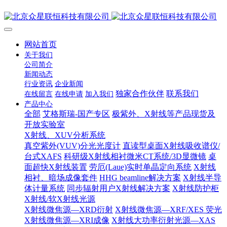
网站首页
关于我们
公司简介
新闻动态
行业资讯
企业新闻
独家合作伙伴
联系我们
在线留言
在线申请
加入我们
产品中心
全部
艾格斯瑞-国产专区
极紫外、X射线等产品现货及
开放实验室
X射线、XUV分析系统
真空紫外(VUV)分光光度计
直读型桌面X射线吸收谱仪/
台式XAFS
科研级X射线相衬微米CT系统/3D显微镜
桌
面超快X射线装置
劳厄(Laue)实时单晶定向系统
X射线
相衬、暗场成像套件
HHG beamline解决方案
X射线半导
体计量系统
同步辐射用户X射线解决方案
X射线防护柜
X射线/软X射线光源
X射线微焦源—XRD衍射
X射线微焦源—XRF/XES 荧光
X射线微焦源—XRI成像
X射线大功率衍射光源—XAS