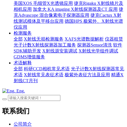
美国XOS 毛细管X光透镜应用
捷克Rigaku X射线镜片及
相机应用
加拿大 KA imaging X射线探测器及CT 应用
捷
克Advascope 混合像素电子探测器应用
捷克Cactux X射
线测试模体及平移台应用
德国HPS 极紫外、X射线光谱
仪应用
检测服务
全部
X射线无损检测服务
XAFS光谱数据解析
仪器租赁
光子计数X射线探测器加工服务
探测器Sensor清洗
软件
SDK辅助开发
X射线源安装调试
X射线光学组件调试
GDMS增值服务
术语解释
全部
科研CCD相机常见术语
光子计数X射线探测器常见
术语
X射线常见表征术语
极紫外表征方法及应用
精通X
射线CT月刊
Eng.
联系我们
公司简介