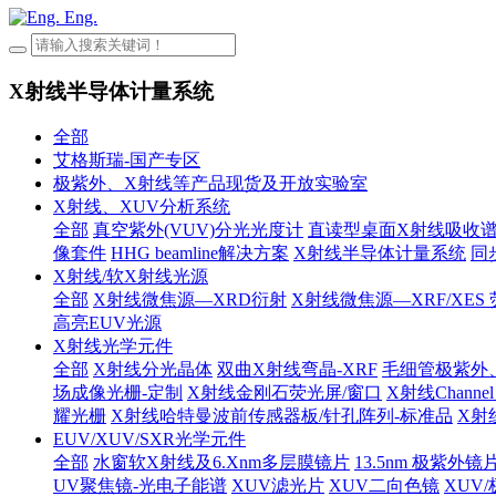
Eng.
X射线半导体计量系统
全部
艾格斯瑞-国产专区
极紫外、X射线等产品现货及开放实验室
X射线、XUV分析系统
全部
真空紫外(VUV)分光光度计
直读型桌面X射线吸收谱仪
像套件
HHG beamline解决方案
X射线半导体计量系统
同
X射线/软X射线光源
全部
X射线微焦源—XRD衍射
X射线微焦源—XRF/XES
高亮EUV光源
X射线光学元件
全部
X射线分光晶体
双曲X射线弯晶-XRF
毛细管极紫外
场成像光栅-定制
X射线金刚石荧光屏/窗口
X射线Channel 
耀光栅
X射线哈特曼波前传感器板/针孔阵列-标准品
X射线
EUV/XUV/SXR光学元件
全部
水窗软X射线及6.Xnm多层膜镜片
13.5nm 极紫外镜
UV聚焦镜-光电子能谱
XUV滤光片
XUV二向色镜
XUV