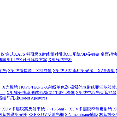
/台式XAFS
科研级X射线相衬微米CT系统/3D显微镜
桌面超快
步辐射用户X射线解决方案
X射线防护柜
 荧光
X射线微焦源—XRI成像
X射线大功率衍射光源—XAS谱学
、X光透镜
HOPG/HAPG-X射线单色器
极紫外/X射线菲涅尔波带
cut
X射线分辨率测试卡/微纳CT评估模体
X射线中心光束遮挡器
编码孔径Coded Apertures
片
XUV多层膜高反射率镜（>13.5nm）
XUV多层膜窄带反射镜
X
/极紫外透射光栅
SXR/XUV反射光栅
SiN membrane薄膜
极紫外/