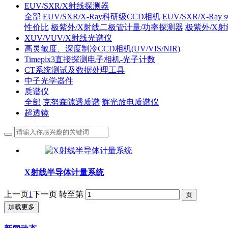
EUV/SXR/X射线探测器
全部
EUV/SXR/X-Ray科研级CCD相机
EUV/SXR/X-Ray
性价比
极紫外/X射线二极管计量/功率探测器
极紫外/X
XUV/VUV/X射线光谱仪
高灵敏度、深度制冷CCD相机(UV/VIS/NIR)
Timepix3直接探测电子相机-光子计数
CT系统测试及数据处理工具
中子光学器件
质谱仪
全部
克努森隙透质谱
辉光放电质谱仪
超透镜
X射线半导体计量系统
上一页
1
下一页
转至第
加载更多