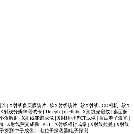
器 | X射线多层膜镜片 | 软X射线镜片 | 软X射线CCD相机 | 软X
辨率测试卡 | Timepix | medipix | X射线光谱仪 | 桌面超
小角散射 | X射线能谱成像 | X射线能谱CT成像 | 自由电子激光 |
 X射线荧光成像 | PET | X射线相衬成像 | X射线拉曼 | X射线
|质子探测|中子成像|带电粒子探测器|电子探测