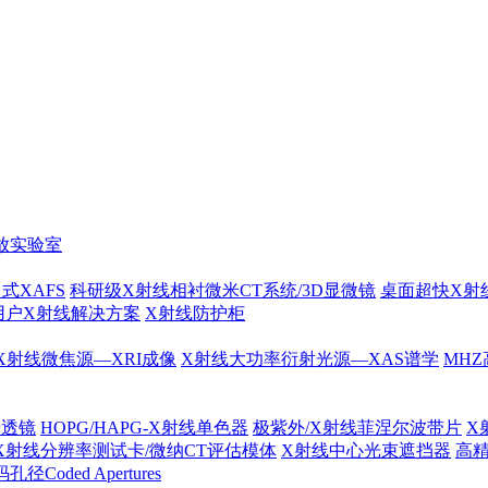
放实验室
式XAFS
科研级X射线相衬微米CT系统/3D显微镜
桌面超快X射
用户X射线解决方案
X射线防护柜
X射线微焦源—XRI成像
X射线大功率衍射光源—XAS谱学
MHZ
光透镜
HOPG/HAPG-X射线单色器
极紫外/X射线菲涅尔波带片
X
X射线分辨率测试卡/微纳CT评估模体
X射线中心光束遮挡器
高
径Coded Apertures