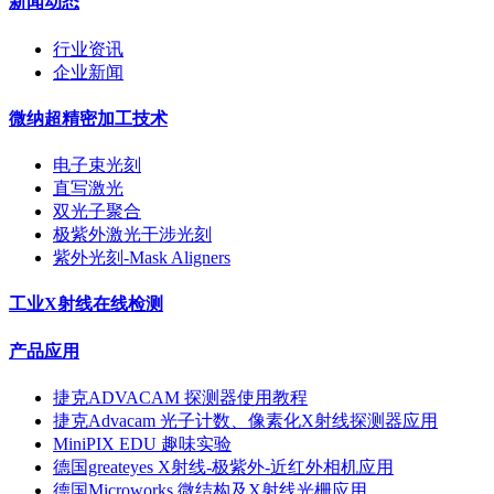
新闻动态
行业资讯
企业新闻
微纳超精密加工技术
电子束光刻
直写激光
双光子聚合
极紫外激光干涉光刻
紫外光刻-Mask Aligners
工业X射线在线检测
产品应用
捷克ADVACAM 探测器使用教程
捷克Advacam 光子计数、像素化X射线探测器应用
MiniPIX EDU 趣味实验
德国greateyes X射线-极紫外-近红外相机应用
德国Microworks 微结构及X射线光栅应用