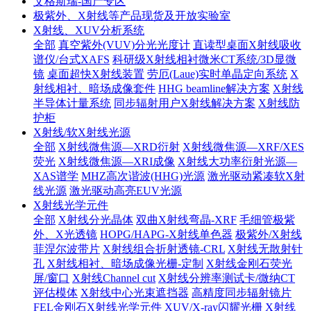
艾格斯瑞-国产专区
极紫外、X射线等产品现货及开放实验室
X射线、XUV分析系统
全部
真空紫外(VUV)分光光度计
直读型桌面X射线吸收
谱仪/台式XAFS
科研级X射线相衬微米CT系统/3D显微
镜
桌面超快X射线装置
劳厄(Laue)实时单晶定向系统
X
射线相衬、暗场成像套件
HHG beamline解决方案
X射线
半导体计量系统
同步辐射用户X射线解决方案
X射线防
护柜
X射线/软X射线光源
全部
X射线微焦源—XRD衍射
X射线微焦源—XRF/XES
荧光
X射线微焦源—XRI成像
X射线大功率衍射光源—
XAS谱学
MHZ高次谐波(HHG)光源
激光驱动紧凑软X射
线光源
激光驱动高亮EUV光源
X射线光学元件
全部
X射线分光晶体
双曲X射线弯晶-XRF
毛细管极紫
外、X光透镜
HOPG/HAPG-X射线单色器
极紫外/X射线
菲涅尔波带片
X射线组合折射透镜-CRL
X射线无散射针
孔
X射线相衬、暗场成像光栅-定制
X射线金刚石荧光
屏/窗口
X射线Channel cut
X射线分辨率测试卡/微纳CT
评估模体
X射线中心光束遮挡器
高精度同步辐射镜片
FEL金刚石X射线光学元件
XUV/X-ray闪耀光栅
X射线