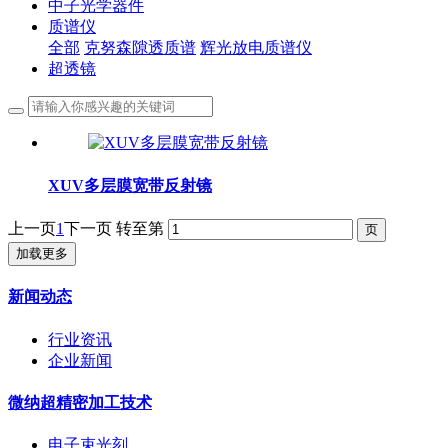
中子光学器件
质谱仪
全部
克努森隙透质谱
辉光放电质谱仪
超透镜
XUV多层膜宽带反射镜
上一页
1
下一页
转至第
加载更多
新闻动态
行业资讯
企业新闻
微纳超精密加工技术
电子束光刻