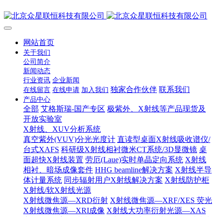
网站首页
关于我们
公司简介
新闻动态
行业资讯
企业新闻
独家合作伙伴
联系我们
在线留言
在线申请
加入我们
产品中心
全部
艾格斯瑞-国产专区
极紫外、X射线等产品现货及
开放实验室
X射线、XUV分析系统
真空紫外(VUV)分光光度计
直读型桌面X射线吸收谱仪/
台式XAFS
科研级X射线相衬微米CT系统/3D显微镜
桌
面超快X射线装置
劳厄(Laue)实时单晶定向系统
X射线
相衬、暗场成像套件
HHG beamline解决方案
X射线半导
体计量系统
同步辐射用户X射线解决方案
X射线防护柜
X射线/软X射线光源
X射线微焦源—XRD衍射
X射线微焦源—XRF/XES 荧光
X射线微焦源—XRI成像
X射线大功率衍射光源—XAS