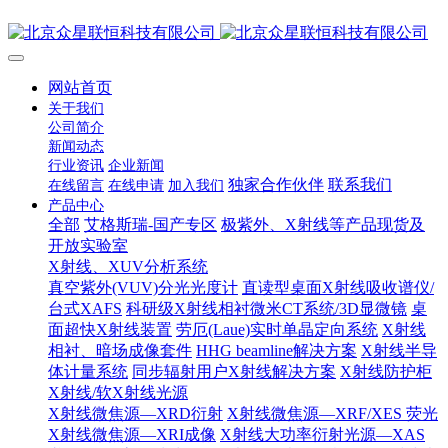
网站首页
关于我们
公司简介
新闻动态
行业资讯
企业新闻
独家合作伙伴
联系我们
在线留言
在线申请
加入我们
产品中心
全部
艾格斯瑞-国产专区
极紫外、X射线等产品现货及
开放实验室
X射线、XUV分析系统
真空紫外(VUV)分光光度计
直读型桌面X射线吸收谱仪/
台式XAFS
科研级X射线相衬微米CT系统/3D显微镜
桌
面超快X射线装置
劳厄(Laue)实时单晶定向系统
X射线
相衬、暗场成像套件
HHG beamline解决方案
X射线半导
体计量系统
同步辐射用户X射线解决方案
X射线防护柜
X射线/软X射线光源
X射线微焦源—XRD衍射
X射线微焦源—XRF/XES 荧光
X射线微焦源—XRI成像
X射线大功率衍射光源—XAS