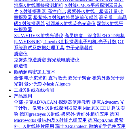
辨率X射线间接探测相机
X射线CMOS平板探测器及芯
片
X射线探测器-高性价比
极紫外/X射线二极管计量/功
率探测器
极紫外/X射线哈特曼波前传感器
高分辨、非晶
硒X射线探测器
硅漂移X射线荧光光谱仪
双能X射线平
板探测器
XUV/VUV/X射线光谱仪
高灵敏度、深度制冷CCD相机
(UV/VIS/NIR)
Timepix3直接探测电子相机-光子计数
CT
系统测试及数据处理工具
中子光学器件
质谱仪
克努森隙透质谱
辉光放电质谱仪
超透镜
微纳超精密加工技术
全部
电子束光刻
直写激光
双光子聚合
极紫外激光干涉
光刻
紫外光刻-Mask Aligners
工业X射线在线检测
产品应用
全部
捷克ADVACAM 探测器使用教程
捷克Advacam 光
子计数、像素化X射线探测器应用
MiniPIX EDU 趣味实
验
德国greateyes X射线-极紫外-近红外相机应用
德国
Microworks 微结构及X射线光栅应用
德国optiXfab 极紫
外、X射线镜片应用
瑞士XRnanotech 微纳光学元件应用