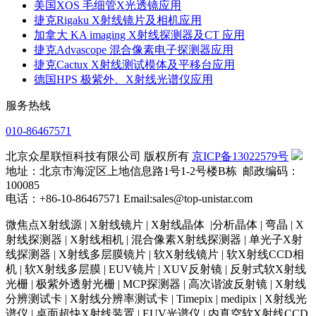
美国XOS 毛细管X光透镜应用
捷克Rigaku X射线镜片及相机应用
加拿大 KA imaging X射线探测器及CT 应用
捷克Advascope 混合像素电子探测器应用
捷克Cactux X射线测试模体及平移台应用
德国HPS 极紫外、X射线光谱仪应用
服务热线
010-86467571
北京众星联恒科技有限公司 版权所有
京ICP备13022579号
地址：北京市海淀区上地信息路1号1-2号楼B栋 邮政编码：
100085
电话：+86-10-86467571 Email:sales@top-unistar.com
微焦点X射线源 | X射线镜片 | X射线晶体 |分析晶体 | 弯晶 | X
射线探测器 | X射线相机 | 混合像素X射线探测器 | 单光子X射
线探测器 | X射线多层膜镜片 | 软X射线镜片 | 软X射线CCD相
机 | 软X射线多层膜 | EUV镜片 | XUV反射镜 | 反射式软X射线
光栅 | 极紫外透射光栅 | MCP探测器 | 高次谐波反射镜 | X射线
分辨测试卡 | X射线分辨率测试卡 | Timepix | medipix | X射线光
谱仪 | 桌面超快X射线装置 | EUV光谱仪 | 内真空软X射线CCD