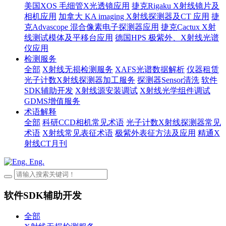
美国XOS 毛细管X光透镜应用
捷克Rigaku X射线镜片及
相机应用
加拿大 KA imaging X射线探测器及CT 应用
捷
克Advascope 混合像素电子探测器应用
捷克Cactux X射
线测试模体及平移台应用
德国HPS 极紫外、X射线光谱
仪应用
检测服务
全部
X射线无损检测服务
XAFS光谱数据解析
仪器租赁
光子计数X射线探测器加工服务
探测器Sensor清洗
软件
SDK辅助开发
X射线源安装调试
X射线光学组件调试
GDMS增值服务
术语解释
全部
科研CCD相机常见术语
光子计数X射线探测器常见
术语
X射线常见表征术语
极紫外表征方法及应用
精通X
射线CT月刊
Eng.
软件SDK辅助开发
全部