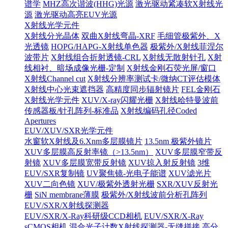
谱学
MHZ高次谐波(HHG)光源
激光驱动紧凑软X射线光
源
激光驱动高亮EUV光源
X射线光学元件
X射线分光晶体
双曲X射线弯晶-XRF
毛细管极紫外、X
光透镜
HOPG/HAPG-X射线单色器
极紫外/X射线菲涅尔
波带片
X射线组合折射透镜-CRL
X射线无散射针孔
X射
线相衬、暗场成像光栅-定制
X射线金刚石荧光屏/窗口
X射线Channel cut
X射线分辨率测试卡/微纳CT评估模体
X射线中心光束遮挡器
高精度同步辐射镜片
FEL金刚石
X射线光学元件
XUV/X-ray闪耀光栅
X射线哈特曼波前
传感器板/针孔阵列-标准品
X射线编码孔径Coded
Apertures
EUV/XUV/SXR光学元件
水窗软X射线及6.Xnm多层膜镜片
13.5nm 极紫外镜片
XUV多层膜高反射率镜（>13.5nm）
XUV多层膜窄带反
射镜
XUV多层膜宽带反射镜
XUV掠入射反射镜
3维
EUV/SXR复制镜
UV聚焦镜-光电子能谱
XUV滤光片
XUV二向色镜
XUV/极紫外透射光栅
SXR/XUV反射光
栅
SiN membrane薄膜
极紫外/X射线波前分析孔阵列
EUV/SXR/X射线探测器
EUV/SXR/X-Ray科研级CCD相机
EUV/SXR/X-Ray
sCMOS相机
混合光子计数X射线探测器-无缝拼接
高分