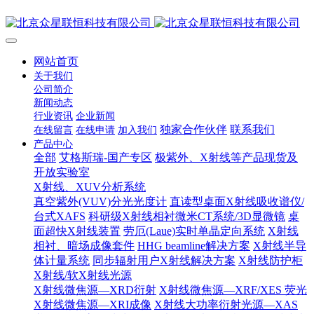
网站首页
关于我们
公司简介
新闻动态
行业资讯
企业新闻
独家合作伙伴
联系我们
在线留言
在线申请
加入我们
产品中心
全部
艾格斯瑞-国产专区
极紫外、X射线等产品现货及
开放实验室
X射线、XUV分析系统
真空紫外(VUV)分光光度计
直读型桌面X射线吸收谱仪/
台式XAFS
科研级X射线相衬微米CT系统/3D显微镜
桌
面超快X射线装置
劳厄(Laue)实时单晶定向系统
X射线
相衬、暗场成像套件
HHG beamline解决方案
X射线半导
体计量系统
同步辐射用户X射线解决方案
X射线防护柜
X射线/软X射线光源
X射线微焦源—XRD衍射
X射线微焦源—XRF/XES 荧光
X射线微焦源—XRI成像
X射线大功率衍射光源—XAS