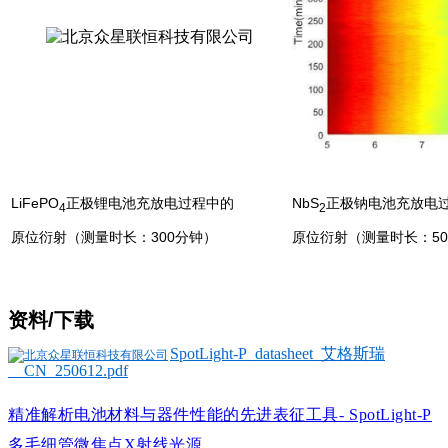
LiFePO
正极锂电池充放电过程中的
NbS
正极钠电池充放电
4
2
原位衍射（测量时长：
300
分钟）
原位衍射（测量时长：
50
资料/下载
SpotLight-P_datasheet_艾格斯瑞
__CN_250612.pdf
精准解析电池材料与器件性能的先进表征工具- SpotLight-P
多毛细管微焦点X射线光源