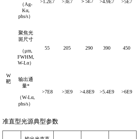
＞5E7
>1.2E7
>3E7
>4.9E7
>5E7
（Ag-
Kα,
phs/s）
聚焦光
斑尺寸
55
205
290
390
450
（μm,
FWHM,
W-Lα）
W
输出通
靶
量*
>7E8
>3E9
>4.8E9
>5.4E9
>6E9
（W-Lα,
phs/s）
准直型光源典型参数
输出光束直