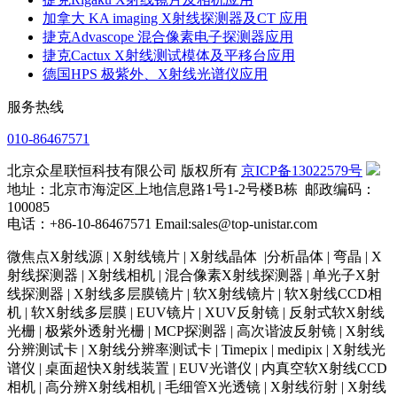
加拿大 KA imaging X射线探测器及CT 应用
捷克Advascope 混合像素电子探测器应用
捷克Cactux X射线测试模体及平移台应用
德国HPS 极紫外、X射线光谱仪应用
服务热线
010-86467571
北京众星联恒科技有限公司 版权所有
京ICP备13022579号
地址：北京市海淀区上地信息路1号1-2号楼B栋 邮政编码：
100085
电话：+86-10-86467571 Email:sales@top-unistar.com
微焦点X射线源 | X射线镜片 | X射线晶体 |分析晶体 | 弯晶 | X
射线探测器 | X射线相机 | 混合像素X射线探测器 | 单光子X射
线探测器 | X射线多层膜镜片 | 软X射线镜片 | 软X射线CCD相
机 | 软X射线多层膜 | EUV镜片 | XUV反射镜 | 反射式软X射线
光栅 | 极紫外透射光栅 | MCP探测器 | 高次谐波反射镜 | X射线
分辨测试卡 | X射线分辨率测试卡 | Timepix | medipix | X射线光
谱仪 | 桌面超快X射线装置 | EUV光谱仪 | 内真空软X射线CCD
相机 | 高分辨X射线相机 | 毛细管X光透镜 | X射线衍射 | X射线