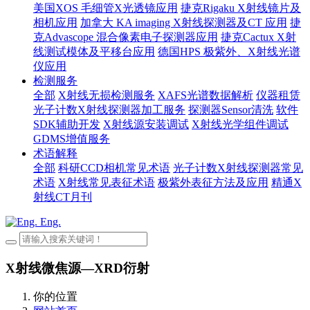
美国XOS 毛细管X光透镜应用
捷克Rigaku X射线镜片及
相机应用
加拿大 KA imaging X射线探测器及CT 应用
捷
克Advascope 混合像素电子探测器应用
捷克Cactux X射
线测试模体及平移台应用
德国HPS 极紫外、X射线光谱
仪应用
检测服务
全部
X射线无损检测服务
XAFS光谱数据解析
仪器租赁
光子计数X射线探测器加工服务
探测器Sensor清洗
软件
SDK辅助开发
X射线源安装调试
X射线光学组件调试
GDMS增值服务
术语解释
全部
科研CCD相机常见术语
光子计数X射线探测器常见
术语
X射线常见表征术语
极紫外表征方法及应用
精通X
射线CT月刊
Eng.
X射线微焦源—XRD衍射
你的位置