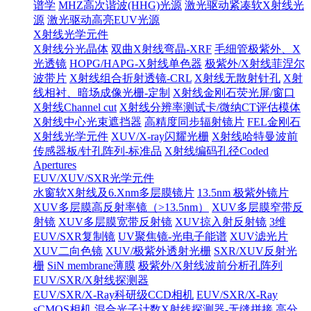
谱学
MHZ高次谐波(HHG)光源
激光驱动紧凑软X射线光
源
激光驱动高亮EUV光源
X射线光学元件
X射线分光晶体
双曲X射线弯晶-XRF
毛细管极紫外、X
光透镜
HOPG/HAPG-X射线单色器
极紫外/X射线菲涅尔
波带片
X射线组合折射透镜-CRL
X射线无散射针孔
X射
线相衬、暗场成像光栅-定制
X射线金刚石荧光屏/窗口
X射线Channel cut
X射线分辨率测试卡/微纳CT评估模体
X射线中心光束遮挡器
高精度同步辐射镜片
FEL金刚石
X射线光学元件
XUV/X-ray闪耀光栅
X射线哈特曼波前
传感器板/针孔阵列-标准品
X射线编码孔径Coded
Apertures
EUV/XUV/SXR光学元件
水窗软X射线及6.Xnm多层膜镜片
13.5nm 极紫外镜片
XUV多层膜高反射率镜（>13.5nm）
XUV多层膜窄带反
射镜
XUV多层膜宽带反射镜
XUV掠入射反射镜
3维
EUV/SXR复制镜
UV聚焦镜-光电子能谱
XUV滤光片
XUV二向色镜
XUV/极紫外透射光栅
SXR/XUV反射光
栅
SiN membrane薄膜
极紫外/X射线波前分析孔阵列
EUV/SXR/X射线探测器
EUV/SXR/X-Ray科研级CCD相机
EUV/SXR/X-Ray
sCMOS相机
混合光子计数X射线探测器-无缝拼接
高分