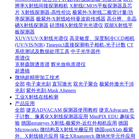
辨率X射线间接探测相机
X射线CMOS平板探测器及芯
片
X射线探测器-高性价比
极紫外/X射线二极管计量/功
率探测器
极紫外/X射线哈特曼波前传感器
高分辨、非晶
硒X射线探测器
硅漂移X射线荧光光谱仪
双能X射线平
板探测器
XUV/VUV/X射线光谱仪
高灵敏度、深度制冷CCD相机
(UV/VIS/NIR)
Timepix3直接探测电子相机-光子计数
CT
系统测试及数据处理工具
中子光学器件
质谱仪
克努森隙透质谱
辉光放电质谱仪
超透镜
微纳超精密加工技术
全部
电子束光刻
直写激光
双光子聚合
极紫外激光干涉
光刻
紫外光刻-Mask Aligners
工业X射线在线检测
产品应用
全部
捷克ADVACAM 探测器使用教程
捷克Advacam 光
子计数、像素化X射线探测器应用
MiniPIX EDU 趣味实
验
德国greateyes X射线-极紫外-近红外相机应用
德国
Microworks 微结构及X射线光栅应用
德国optiXfab 极紫
外、X射线镜片应用
瑞士XRnanotech 微纳光学元件应用