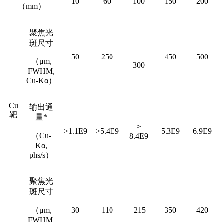
10
60
100
150
200
（mm）
聚焦光
斑尺寸
50
250
450
500
（μm,
300
FWHM,
Cu-Kα）
Cu
输出通
靶
量*
＞
>1.1E9
>5.4E9
5.3E9
6.9E9
（Cu-
8.4E9
Kα,
phs/s）
聚焦光
斑尺寸
（μm,
30
110
215
350
420
FWHM,