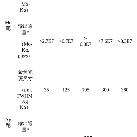
Mo-
Kα）
Mo
输出通
靶
量*
＞
>2.7E7
>6.7E7
>7.6E7
>8.3E7
（Mo-
6.8E7
Kα,
phs/s）
聚焦光
斑尺寸
（μm,
35
125
195
300
360
FWHM,
Ag-
Kα）
Ag
输出通
靶
量*