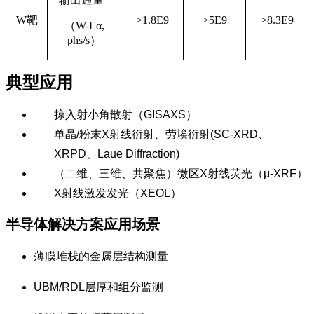
W靶
>1.8E9
>5E9
>8.3E9
（W-Lα,
phs/s）
典型应用
掠入射小角散射（GISAXS）
单晶/粉末X射线衍射、劳埃衍射(SC-XRD、
XRPD、Laue Diffraction)
（二维、三维、共聚焦）微区X射线荧光（μ-XRF）
X射线激发发光（XEOL）
半导体解决方案应用场景
薄膜堆栈的金属层结构测量
UBM/RDL层厚和组分监测