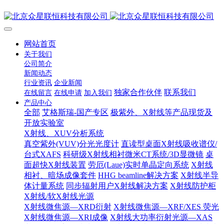
网站首页
关于我们
公司简介
新闻动态
行业资讯
企业新闻
独家合作伙伴
联系我们
在线留言
在线申请
加入我们
产品中心
全部
艾格斯瑞-国产专区
极紫外、X射线等产品现货及
开放实验室
X射线、XUV分析系统
真空紫外(VUV)分光光度计
直读型桌面X射线吸收谱仪/
台式XAFS
科研级X射线相衬微米CT系统/3D显微镜
桌
面超快X射线装置
劳厄(Laue)实时单晶定向系统
X射线
相衬、暗场成像套件
HHG beamline解决方案
X射线半导
体计量系统
同步辐射用户X射线解决方案
X射线防护柜
X射线/软X射线光源
X射线微焦源—XRD衍射
X射线微焦源—XRF/XES 荧光
X射线微焦源—XRI成像
X射线大功率衍射光源—XAS