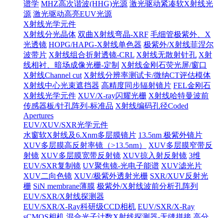
谱学
MHZ高次谐波(HHG)光源
激光驱动紧凑软X射线光
源
激光驱动高亮EUV光源
X射线光学元件
X射线分光晶体
双曲X射线弯晶-XRF
毛细管极紫外、X
光透镜
HOPG/HAPG-X射线单色器
极紫外/X射线菲涅尔
波带片
X射线组合折射透镜-CRL
X射线无散射针孔
X射
线相衬、暗场成像光栅-定制
X射线金刚石荧光屏/窗口
X射线Channel cut
X射线分辨率测试卡/微纳CT评估模体
X射线中心光束遮挡器
高精度同步辐射镜片
FEL金刚石
X射线光学元件
XUV/X-ray闪耀光栅
X射线哈特曼波前
传感器板/针孔阵列-标准品
X射线编码孔径Coded
Apertures
EUV/XUV/SXR光学元件
水窗软X射线及6.Xnm多层膜镜片
13.5nm 极紫外镜片
XUV多层膜高反射率镜（>13.5nm）
XUV多层膜窄带反
射镜
XUV多层膜宽带反射镜
XUV掠入射反射镜
3维
EUV/SXR复制镜
UV聚焦镜-光电子能谱
XUV滤光片
XUV二向色镜
XUV/极紫外透射光栅
SXR/XUV反射光
栅
SiN membrane薄膜
极紫外/X射线波前分析孔阵列
EUV/SXR/X射线探测器
EUV/SXR/X-Ray科研级CCD相机
EUV/SXR/X-Ray
sCMOS相机
混合光子计数X射线探测器-无缝拼接
高分