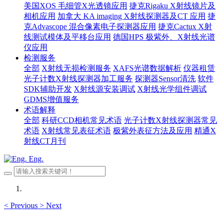
美国XOS 毛细管X光透镜应用
捷克Rigaku X射线镜片及
相机应用
加拿大 KA imaging X射线探测器及CT 应用
捷
克Advascope 混合像素电子探测器应用
捷克Cactux X射
线测试模体及平移台应用
德国HPS 极紫外、X射线光谱
仪应用
检测服务
全部
X射线无损检测服务
XAFS光谱数据解析
仪器租赁
光子计数X射线探测器加工服务
探测器Sensor清洗
软件
SDK辅助开发
X射线源安装调试
X射线光学组件调试
GDMS增值服务
术语解释
全部
科研CCD相机常见术语
光子计数X射线探测器常见
术语
X射线常见表征术语
极紫外表征方法及应用
精通X
射线CT月刊
Eng.
<
Previous
>
Next