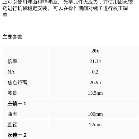
上可以使用球面和非球面。 光学元件无应力，并使用固态铰
链进行机械稳定安装。 可以在操作期间对镜子进行校正调
整。
主要参数
20x
倍率
21.34
NA
0.2
焦点距离
26.95
波長
13.5nm
主镜ー１
曲率
100mm
直径
52mm
次镜ー２