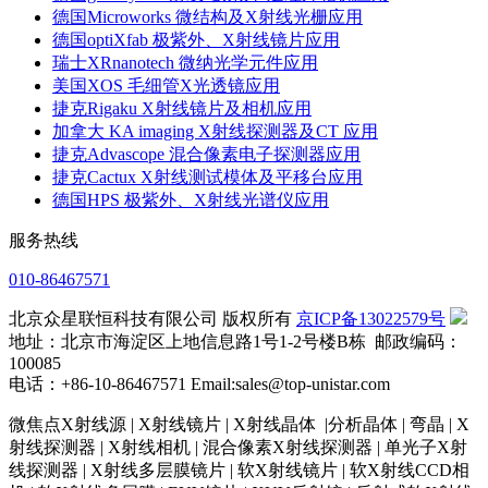
德国Microworks 微结构及X射线光栅应用
德国optiXfab 极紫外、X射线镜片应用
瑞士XRnanotech 微纳光学元件应用
美国XOS 毛细管X光透镜应用
捷克Rigaku X射线镜片及相机应用
加拿大 KA imaging X射线探测器及CT 应用
捷克Advascope 混合像素电子探测器应用
捷克Cactux X射线测试模体及平移台应用
德国HPS 极紫外、X射线光谱仪应用
服务热线
010-86467571
北京众星联恒科技有限公司 版权所有
京ICP备13022579号
地址：北京市海淀区上地信息路1号1-2号楼B栋 邮政编码：
100085
电话：+86-10-86467571 Email:sales@top-unistar.com
微焦点X射线源 | X射线镜片 | X射线晶体 |分析晶体 | 弯晶 | X
射线探测器 | X射线相机 | 混合像素X射线探测器 | 单光子X射
线探测器 | X射线多层膜镜片 | 软X射线镜片 | 软X射线CCD相