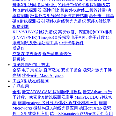
辨率X射线间接探测相机
X射线CMOS平板探测器及芯
片
X射线探测器-高性价比
极紫外/X射线二极管计量/功
率探测器
极紫外/X射线哈特曼波前传感器
高分辨、非晶
硒X射线探测器
硅漂移X射线荧光光谱仪
双能X射线平
板探测器
XUV/VUV/X射线光谱仪
高灵敏度、深度制冷CCD相机
(UV/VIS/NIR)
Timepix3直接探测电子相机-光子计数
CT
系统测试及数据处理工具
中子光学器件
质谱仪
克努森隙透质谱
辉光放电质谱仪
超透镜
微纳超精密加工技术
全部
电子束光刻
直写激光
双光子聚合
极紫外激光干涉
光刻
紫外光刻-Mask Aligners
工业X射线在线检测
产品应用
全部
捷克ADVACAM 探测器使用教程
捷克Advacam 光
子计数、像素化X射线探测器应用
MiniPIX EDU 趣味实
验
德国greateyes X射线-极紫外-近红外相机应用
德国
Microworks 微结构及X射线光栅应用
德国optiXfab 极紫
外、X射线镜片应用
瑞士XRnanotech 微纳光学元件应用