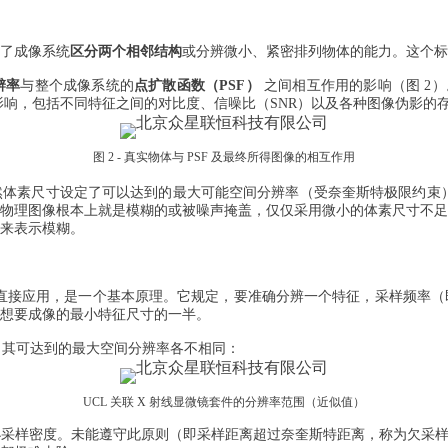
了成像系统
区分两个相邻结构
或分辨微小、紧密排列物体的能力。这个标
辨率
与整个成像系统的
点扩散函数（PSF）
之间相互作用的影响（图 2
影响，包括不同特征之间的对比度、信噪比（SNR）以及各种图像伪影的
图 2 - 真实物体与 PSF 及最终所得图像的相互作用
体素尺寸设定了可以达到的最大可能空间分辨率（受奈奎斯特极限约束），
物理图像根本上就是模糊的或被噪声掩盖，仅仅采用微小的体素尺寸不足
来表示模糊。
直接应用，是一个基本原理。它规定，要准确分辨一个特征，采样频率（
想要成像的最小特征尺寸的一半。
扫描仪，其可达到的最大空间分辨率各不相同：
UCL 关联 X 射线显微镜套件的分辨率范围（近似值）
采样密度。未能遵守此原则（即采样距离超过奈奎斯特距离，称为欠采样