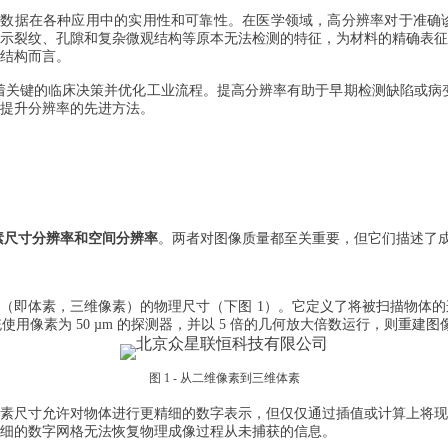
所获数据在各种应用中的实用性和可靠性。在医学领域，高分辨率对于准
揭示裂纹、孔隙和复杂微观结构等原本无法检测的特征，为材料的精确表征
结构而言。
响着关键的临床决策并优化工业流程。提高分辨率有助于早期检测缺陷或病
提升分辨率的先进方法。
素尺寸分辨率和空间分辨率
。两者对图像质量都至关重要，但它们描述了
单元（即体素，三维像素）的物理尺寸（下图 1）。它定义了将被扫描物
使用像素为 50 µm 的探测器，并以 5 倍的几何放大倍数运行，则重建图像
图 1 - 从二维像素到三维体素
素尺寸允许对物体进行更精细的数字表示，但仅仅通过插值或计算上将
精细的数字网格无法恢复物理成像过程从未捕获的信息。