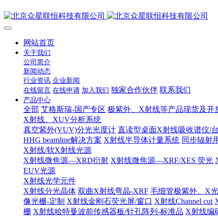
网站首页
关于我们
公司简介
新闻动态
行业资讯
企业新闻
独家合作伙伴
联系我们
在线留言
在线申请
加入我们
产品中心
全部
艾格斯瑞-国产专区
极紫外、X射线等产品现货及开
X射线、XUV分析系统
真空紫外(VUV)分光光度计
直读型桌面X射线吸收谱仪/台
HHG beamline解决方案
X射线半导体计量系统
同步辐射
X射线/软X射线光源
X射线微焦源—XRD衍射
X射线微焦源—XRF/XES 荧光
EUV光源
X射线光学元件
X射线分光晶体
双曲X射线弯晶-XRF
毛细管极紫外、X
像光栅-定制
X射线金刚石荧光屏/窗口
X射线Channel cut
栅
X射线哈特曼波前传感器板/针孔阵列-标准品
X射线编码孔