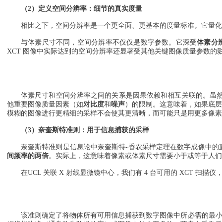
（2）定义空间分辨率：细节的真实度量
相比之下，空间分辨率是一个更全面、更基本的度量标准。它量化
与体素尺寸不同，空间分辨率不仅仅是数字参数。它深受
体素分
XCT 图像中实际达到的空间分辨率还显著受其他关键图像质量参数的
体素尺寸和空间分辨率之间的关系是因果依赖和相互关联的。虽然
他重要图像质量因素（如
对比度
和
噪声
）的限制。这意味着，如果底层
模糊的图像进行更精细的采样不会使其更清晰，而可能只是用更多像素
（3）奈奎斯特准则：用于信息捕获的采样
奈奎斯特准则是信息论中奈奎斯特-香农采样定理在数字成像中的
间频率的两倍
。实际上，这意味着像素或体素尺寸需要小于或等于人们
在UCL 关联 X 射线显微镜中心，我们有 4 台可用的 XCT 
该准则确定了将物体所有可用信息捕获到数字图像中所必需的最小