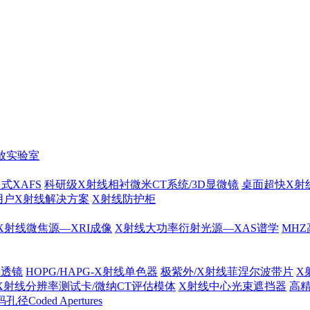
放实验室
式XAFS
科研级X射线相衬微米CT系统/3D显微镜
桌面超快X射
用户X射线解决方案
X射线防护柜
X射线微焦源—XRI成像
X射线大功率衍射光源—XAS谱学
MHZ
光透镜
HOPG/HAPG-X射线单色器
极紫外/X射线菲涅尔波带片
X
X射线分辨率测试卡/微纳CT评估模体
X射线中心光束遮挡器
高
径Coded Apertures