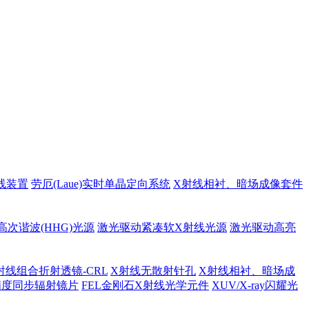
线装置
劳厄(Laue)实时单晶定向系统
X射线相衬、暗场成像套件
高次谐波(HHG)光源
激光驱动紧凑软X射线光源
激光驱动高亮
射线组合折射透镜-CRL
X射线无散射针孔
X射线相衬、暗场成
精度同步辐射镜片
FEL金刚石X射线光学元件
XUV/X-ray闪耀光