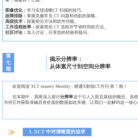
图像优化：
学习实现清晰CT 扫描的技巧。
故障排除：
掌握克服常见 CT 问题和伪影的策略。
高级技术：
探索前沿方法和软件功能。
工作流程效率：
探索简化 CT 流程并节省时间的方法。
社区讨论：
加入讨论，分享您的经验和疑问。
第
揭示分辨率：
七
从体素尺寸到空间分辨率
期
欢迎阅读 XCT mastery Monthly - 精通X射线CT月刊 第 7 期！
在本期中，我将深入探讨
分辨率
这个引人入胜且基础的概念。虽然
为何它对获取准确且有价值的数据如此关键。让我们一起解码这一核心概
1.
XCT 中对清晰度的追求