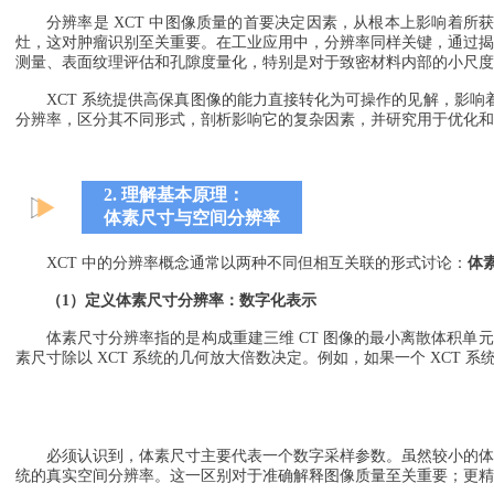
分辨率是 XCT 中图像质量的首要决定因素，从根本上影响着
灶，这对肿瘤识别至关重要。在工业应用中，分辨率同样关键，通过
测量、表面纹理评估和孔隙度量化，特别是对于致密材料内部的小尺度
XCT 系统提供高保真图像的能力直接转化为可操作的见解，影
分辨率，区分其不同形式，剖析影响它的复杂因素，并研究用于优化和
2.
理解基本原理：
体素尺寸与空间分辨率
XCT 中的分辨率概念通常以两种不同但相互关联的形式讨论：
体
（1）定义体素尺寸分辨率：数字化表示
体素尺寸分辨率指的是构成重建三维 CT 图像的最小离散体积
素尺寸除以 XCT 系统的几何放大倍数决定。例如，如果一个 XCT 系统
必须认识到，体素尺寸主要代表一个数字采样参数。虽然较小的体
统的真实空间分辨率。这一区别对于准确解释图像质量至关重要；更