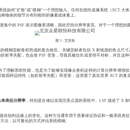
示系统如何"扩散"或"模糊"一个理想输入。任何在线性成像系统（XCT 
效地将物体的细节分布到相邻的像素或体素上。
更集中的 PSF 表示图像更清晰，因此空间分辨率更高。对于一个理想的圆
图 3 - 艾里斑
多个来源的模糊贡献卷积而成的复合效应。关键贡献者包括 X 射线源的焦点
性，如折射率失配，也会使 PSF 变形，导致其被拉长或变得不对称，并且
仅是为了理解系统性能，也是为了能够实现像去卷积这样的计算分辨率增强
可能因样品特性（如折射率失配）而变形，这突显了真实世界 XCT 的复杂
法来表征分辨率
，特别是在难以实现完美点源的系统中。LSF 描述了 X
量像素值在锐利边缘上的变化。这种方法通常用于质量保证协议和一般系统表
的方法，以可量化的方式评估系统模糊。