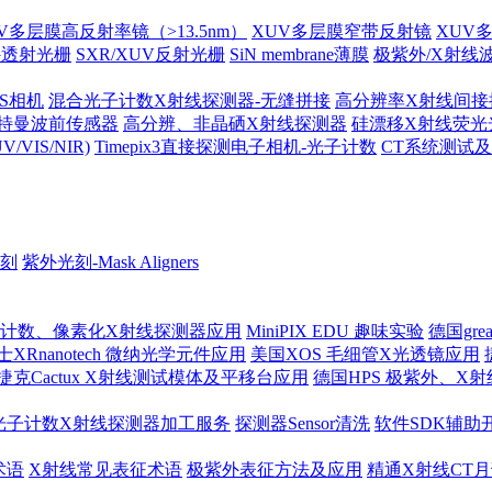
V多层膜高反射率镜（>13.5nm）
XUV多层膜窄带反射镜
XUV
外透射光栅
SXR/XUV反射光栅
SiN membrane薄膜
极紫外/X射线
MOS相机
混合光子计数X射线探测器-无缝拼接
高分辨率X射线间接
哈特曼波前传感器
高分辨、非晶硒X射线探测器
硅漂移X射线荧光
IS/NIR)
Timepix3直接探测电子相机-光子计数
CT系统测试
刻
紫外光刻-Mask Aligners
 光子计数、像素化X射线探测器应用
MiniPIX EDU 趣味实验
德国gre
士XRnanotech 微纳光学元件应用
美国XOS 毛细管X光透镜应用
捷克Cactux X射线测试模体及平移台应用
德国HPS 极紫外、X
光子计数X射线探测器加工服务
探测器Sensor清洗
软件SDK辅助
术语
X射线常见表征术语
极紫外表征方法及应用
精通X射线CT