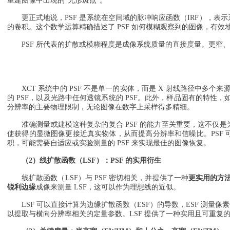
重建图像中出现的"无形斑点"。
更正式地说，PSF 是系统在空间域的脉冲响应函数（IRF），表
的卷积。这个数学运算精确描述了 PSF 如何模糊观察到的图像，有
PSF 所代表的扩散或模糊程度是成像系统质量的直接度量。更窄、
XCT 系统中的 PSF 不是单一的实体，而是 X 射线路径中
的 PSF，以及光路中任何透镜系统的 PSF。此外，样品固有的特
分辨率的主要物理限制，无论图像在数字上采样得多精细。
准确测量或建模这种复杂的复合 PSF 的能力至关重要，这不
使获得的显微图像更接近真实物体，从而提高分辨率和信噪比。PSF 
积，可能需要自适应或实验测量的 PSF 来实现最佳的图像恢复。
（2）线扩散函数（LSF）：PSF 的实用衍生
线扩散函数（LSF）与 PSF 密切相关，并提供了一种
更实用的方
锐利边缘
成像来测量 LSF，这可以作为理想线的近似。
LSF 可以直接计算为边缘扩散函数（ESF）的导数，ESF 测
以提取与横向分辨率相关的定量参数。LSF 提供了一种实用且可重复