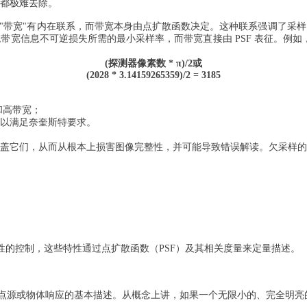
都极难去除。
的"带宽"有内在联系，而带宽本身由点扩散函数决定。这种联系强调了采
宽信息不可逆损失所需的最小采样率，而带宽直接由 PSF 表征。例如
(探测器像素数 * π)/2或
(2028 * 3.14159265359)/2 = 3185
和高带宽；
以满足奈奎斯特要求。
盖它们，从而从根本上损害图像完整性，并可能导致错误解读。欠采样
特性的控制，这些特性通过点扩散函数（PSF）及其相关度量来定量描述。
点源或物体响应的基本描述。从概念上讲，如果一个无限小的、完全明亮的 