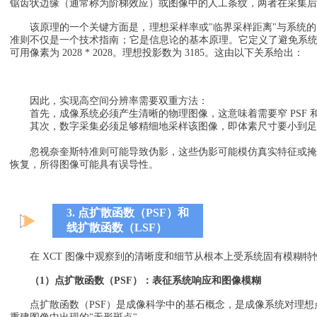
锯齿状边缘（通常称为阶梯效应）或图像中的人工条纹，两者在采集后
该原理的一个关键方面是，理想采样率或"临界采样距离"与系统
准则不仅是一个技术指南；它是信息论的基本原理。它定义了避免系统带
可用像素为 2028 * 2028。理想投影数为 3185。这由以下关系给出：
因此，实现高空间分辨率需要双重方法：
首先，成像系统必须产生清晰的物理图像，这意味着需要窄 PSF 
其次，数字采集必须足够精细地采样该图像，即体素尺寸要小到足
忽视奈奎斯特准则可能导致伪影，这些伪影可能模仿真实特征或掩
恢复，所得图像可能具有误导性。
3.
点扩散函数（PSF）和
线扩散函数（LSF）
在 XCT 图像中观察到的清晰度和细节从根本上受系统固有模糊
（1）点扩散函数（PSF）：表征系统响应和图像模糊
点扩散函数（PSF）是成像科学中的基石概念，是成像系统对理想