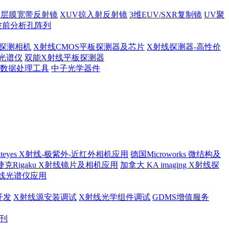
多层膜宽带反射镜
XUV掠入射反射镜
3维EUV/SXR复制镜
UV聚
波前分析孔阵列
探测相机
X射线CMOS平板探测器及芯片
X射线探测器-高性价
光谱仪
双能X射线平板探测器
及数据处理工具
中子光学器件
ateyes X射线-极紫外-近红外相机应用
德国Microworks 微结构及
捷克Rigaku X射线镜片及相机应用
加拿大 KA imaging X射线探
射线光谱仪应用
开发
X射线源安装调试
X射线光学组件调试
GDMS增值服务
月刊