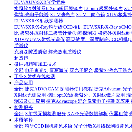
EUV/XUV/SXR光学元件
水窗软X射线及6.Xnm多层膜镜片
13.5nm 极紫外镜片
XU
焦镜-光电子能谱
XUV滤光片
XUV二向色镜
XUV/极紫
EUV/SXR/X射线探测器
EUV/SXR/X-Ray科研级CCD相机
EUV/SXR/X-Ray sC
比
极紫外/X射线二极管计量/功率探测器
极紫外/X射线
XUV/VUV/X射线光谱仪
高灵敏度、深度制冷CCD相机(UV/V
质谱仪
克努森隙透质谱
辉光放电质谱仪
超透镜
微纳超精密加工技术
全部
电子束光刻
直写激光
双光子聚合
极紫外激光干涉光
工业X射线在线检测
产品应用
全部
捷克ADVACAM 探测器使用教程
捷克Advacam
X射线光栅应用
德国optiXfab 极紫外、X射线镜片应用
瑞
测器及CT 应用
捷克Advascope 混合像素电子探测器应用
检测服务
全部
X射线无损检测服务
XAFS光谱数据解析
仪器租赁
术语解释
全部
科研CCD相机常见术语
光子计数X射线探测器常见