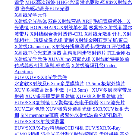
谱学
MHZ高次谐波(HHG)光源
激光驱动紧凑软X射线光
源
激光驱动高亮EUV光源
X射线光学元件
X射线分光晶体
双曲X射线弯晶-XRF
毛细管极紫外、X
光透镜
HOPG/HAPG-X射线单色器
极紫外/X射线菲涅尔
波带片
X射线组合折射透镜-CRL
X射线无散射针孔
X射
线相衬、暗场成像光栅-定制
X射线金刚石荧光屏/窗口
X射线Channel cut
X射线分辨率测试卡/微纳CT评估模体
X射线中心光束遮挡器
高精度同步辐射镜片
FEL金刚石
X射线光学元件
XUV/X-ray闪耀光栅
X射线哈特曼波前
传感器板/针孔阵列-标准品
X射线编码孔径Coded
Apertures
EUV/XUV/SXR光学元件
水窗软X射线及6.Xnm多层膜镜片
13.5nm 极紫外镜片
XUV多层膜高反射率镜（>13.5nm）
XUV多层膜窄带反
射镜
XUV多层膜宽带反射镜
XUV掠入射反射镜
3维
EUV/SXR复制镜
UV聚焦镜-光电子能谱
XUV滤光片
XUV二向色镜
XUV/极紫外透射光栅
SXR/XUV反射光
栅
SiN membrane薄膜
极紫外/X射线波前分析孔阵列
EUV/SXR/X射线探测器
EUV/SXR/X-Ray科研级CCD相机
EUV/SXR/X-Ray
sCMOS相机
混合光子计数X射线探测器-无缝拼接
高分