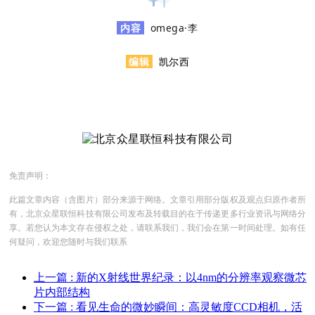
内容
omega·李
编辑
凯尔西
免责声明：
此篇文章内容（含图片）部分来源于网络。文章引用部分版权及观点归原作者所
有，北京众星联恒科技有限公司发布及转载目的在于传递更多行业资讯与网络分
享。若您认为本文存在侵权之处，请联系我们，我们会在第一时间处理。如有任
何疑问，欢迎您随时与我们联系
上一篇
: 新的X射线世界纪录：以4nm的分辨率观察微芯
片内部结构
下一篇
: 看见生命的微妙瞬间：高灵敏度CCD相机，活