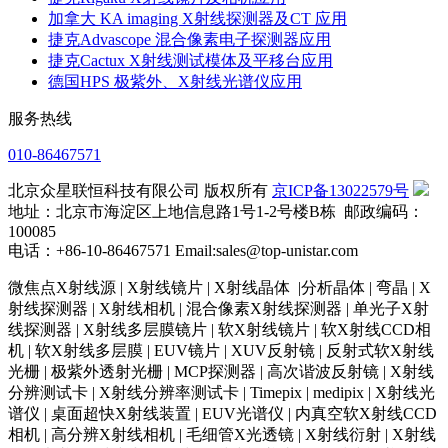
加拿大 KA imaging X射线探测器及CT 应用
捷克Advascope 混合像素电子探测器应用
捷克Cactux X射线测试模体及平移台应用
德国HPS 极紫外、X射线光谱仪应用
服务热线
010-86467571
北京众星联恒科技有限公司 版权所有
京ICP备13022579号
地址：北京市海淀区上地信息路1号1-2号楼B栋 邮政编码：
100085
电话：+86-10-86467571 Email:sales@top-unistar.com
微焦点X射线源 | X射线镜片 | X射线晶体 |分析晶体 | 弯晶 | X
射线探测器 | X射线相机 | 混合像素X射线探测器 | 单光子X射
线探测器 | X射线多层膜镜片 | 软X射线镜片 | 软X射线CCD相
机 | 软X射线多层膜 | EUV镜片 | XUV反射镜 | 反射式软X射线
光栅 | 极紫外透射光栅 | MCP探测器 | 高次谐波反射镜 | X射线
分辨测试卡 | X射线分辨率测试卡 | Timepix | medipix | X射线光
谱仪 | 桌面超快X射线装置 | EUV光谱仪 | 内真空软X射线CCD
相机 | 高分辨X射线相机 | 毛细管X光透镜 | X射线衍射 | X射线