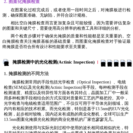
2. 图案化掩膜检查
在图案化过程完成后，或者使用一段时间之后，对掩膜板进行检
测，确保图案准确、无缺陷，并符合设计规格。
相比空白掩膜检查而言更加复杂且可能较慢，因为需要评估复杂
的图案和关键尺寸，需要使用高分辨率的检查工具和详细的分析。
两个检查步骤对于确保光掩膜的质量和性能都是至关重要的。空
白掩膜检查关注掩膜基板的基础质量，而图案化掩膜检查对于验证最
终掩膜是否符合所有设计和性能要求至关重要。
掩膜检测中的光化检测(Actinic Inspection)
1. 掩膜检测的不同方法
掩膜检测常用的手段包括光学检查（Optical Inspection）、电镜
检查(SEM)以及光化检测(Actinic Inspection)等手段。每种检测手段在
检测速度、精度以及特异性等方面各有其特点，晶圆加工厂中一般采
用多种检测手段相结合的方式实现对质量和工艺的严格把控。其中，
光学检查与电镜检查适用范围广，不仅仅可用于半导体光刻领域，国
内均有相应的技术积累。而光化检测，特别是基于13.5nm的EUV光化
检测，起步相对较晚，国内还未有成熟的商业化整机，全球可以生产
13.5nm图案化掩膜光化检测的商业化整机的厂家也寥寥无几。
光化检测使用与实际光刻过程中使用的波长相同或相似的光，特