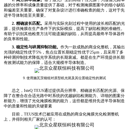
越的分辨率和成像质量提供了基础，对于检测掩膜图案中的细小缺陷
和偏差至关重要。确保了对复杂设计进行准确检查的能力，这对于先
进半导体制造至关重要。
2. 精确波长匹配。
采用与实际光刻过程中使用的波长相匹配的光
源，提供掩膜在生产条件下的实际模拟，提高了缺陷检测的准确性。
有助于识别其他检查方法可能遗漏的缺陷，从而提高最终半导体器件
的良率和性能。
3. 稳定性与碎屑抑制功能。
作为一款成熟的商业化整机，其输出
光强的稳定性优于5%，焦点位置长期稳定性优于25μm，且采用了多
种碎屑抑制技术降低光学系统的长期衰减。都是在生产环境提供长期
有效测试能力的保障，适合大规模半导体制造。
9. 使用施瓦茨镜组对原型机光斑及其位置稳定性的测试
总之，IsteQ TEUS通过提供高分辨率、精确波长匹配的光源、保
障了在整合在合适光路中时系统的优越缺陷检测能力、详细的图案分
析能力，增强了光化掩膜检测的能力，这些都是维持先进半导体制造
中的质量和性能的关键要素
目前，TEUS技术已被应用在成熟的商业化掩膜光化检测整机
上，并得到相关厂家的认可：