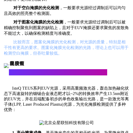
对于空白掩膜的光化检测
，一般要求光源经过调制后可以均匀
且高效的照亮整个检测面。
对于图案化掩膜的光化检测
，一般要求光源经过调制后可以被
精确控制聚焦到图案的缺陷上，且对于EUV掩膜还要求聚焦的发散角
不能过大，以确保检测精度与准确度。
比较而言，图案化掩膜的光化检测，对光源的质量，特别是相
干性有更高的要求。图案化掩膜光化检测的光路，理论上也可以用于
检测空白掩膜，但吞吐量较低。
一款专为EUV图案化掩膜的光化检测设计的光源
IsteQ TEUS系列EUV光源，采用高重频激光器，轰击加热融化状
态下高速旋转的铟锡合金液态靶才以~2%的转换效率产生13.5nm附近
的EUV光，并在后端配备初步的单色收集输出光路，是一款激光等离
子体(LPP, Laser Produced Plasma)光源，为光化掩膜检测提供了多种
优势：
1. 高分辨率成像。
基于激光产生的高相干性光源，为显微光路卓