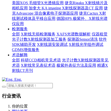
美国XOS 毛细管X光透镜应用
捷克Rigaku X射线镜片及
相机应用
加拿大 KA imaging X射线探测器及CT 应用
捷
克Advascope 混合像素电子探测器应用
捷克Cactux X射
线测试模体及平移台应用
德国HPS 极紫外、X射线光谱
仪应用
检测服务
全部
X射线无损检测服务
XAFS光谱数据解析
仪器租赁
光子计数X射线探测器加工服务
探测器Sensor清洗
软件
SDK辅助开发
X射线源安装调试
X射线光学组件调试
GDMS增值服务
术语解释
全部
科研CCD相机常见术语
光子计数X射线探测器常见
术语
X射线常见表征术语
极紫外表征方法及应用
精通X
射线CT月刊
Eng.
行业资讯
你的位置