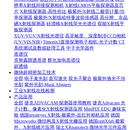
辨率X射线间接探测相机
X射线CMOS平板探测器及芯
片
X射线探测器-高性价比
极紫外/X射线二极管计量/功
率探测器
极紫外/X射线哈特曼波前传感器
高分辨、非晶
硒X射线探测器
硅漂移X射线荧光光谱仪
双能X射线平
板探测器
XUV/VUV/X射线光谱仪
高灵敏度、深度制冷CCD相机
(UV/VIS/NIR)
Timepix3直接探测电子相机-光子计数
CT
系统测试及数据处理工具
中子光学器件
质谱仪
克努森隙透质谱
辉光放电质谱仪
超透镜
微纳超精密加工技术
全部
电子束光刻
直写激光
双光子聚合
极紫外激光干涉
光刻
紫外光刻-Mask Aligners
工业X射线在线检测
产品应用
全部
捷克ADVACAM 探测器使用教程
捷克Advacam 光
子计数、像素化X射线探测器应用
MiniPIX EDU 趣味实
验
德国greateyes X射线-极紫外-近红外相机应用
德国
Microworks 微结构及X射线光栅应用
德国optiXfab 极紫
外、X射线镜片应用
瑞士XRnanotech 微纳光学元件应用