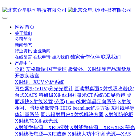
网站首页
关于我们
公司简介
新闻动态
行业资讯
企业新闻
独家合作伙伴
联系我们
在线留言
在线申请
加入我们
产品中心
全部
艾格斯瑞-国产专区
极紫外、X射线等产品现货及
开放实验室
X射线、XUV分析系统
真空紫外(VUV)分光光度计
直读型桌面X射线吸收谱仪/
台式XAFS
科研级X射线相衬微米CT系统/3D显微镜
桌
面超快X射线装置
劳厄(Laue)实时单晶定向系统
X射线
相衬、暗场成像套件
HHG beamline解决方案
X射线半导
体计量系统
同步辐射用户X射线解决方案
X射线防护柜
X射线/软X射线光源
X射线微焦源—XRD衍射
X射线微焦源—XRF/XES 荧光
X射线微焦源—XRI成像
X射线大功率衍射光源—XAS