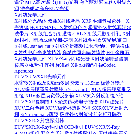
谱学
MHZ高次谐波(HHG)光源
激光驱动紧凑软X射线光
源
激光驱动高亮EUV光源
X射线光学元件
X射线分光晶体
双曲X射线弯晶-XRF
毛细管极紫外、X
光透镜
HOPG/HAPG-X射线单色器
极紫外/X射线菲涅尔
波带片
X射线组合折射透镜-CRL
X射线无散射针孔
X射
线相衬、暗场成像光栅-定制
X射线金刚石荧光屏/窗口
X射线Channel cut
X射线分辨率测试卡/微纳CT评估模体
X射线中心光束遮挡器
高精度同步辐射镜片
FEL金刚石
X射线光学元件
XUV/X-ray闪耀光栅
X射线哈特曼波前
传感器板/针孔阵列-标准品
X射线编码孔径Coded
Apertures
EUV/XUV/SXR光学元件
水窗软X射线及6.Xnm多层膜镜片
13.5nm 极紫外镜片
XUV多层膜高反射率镜（>13.5nm）
XUV多层膜窄带反
射镜
XUV多层膜宽带反射镜
XUV掠入射反射镜
3维
EUV/SXR复制镜
UV聚焦镜-光电子能谱
XUV滤光片
XUV二向色镜
XUV/极紫外透射光栅
SXR/XUV反射光
栅
SiN membrane薄膜
极紫外/X射线波前分析孔阵列
EUV/SXR/X射线探测器
EUV/SXR/X-Ray科研级CCD相机
EUV/SXR/X-Ray
sCMOS相机
混合光子计数X射线探测器-无缝拼接
高分