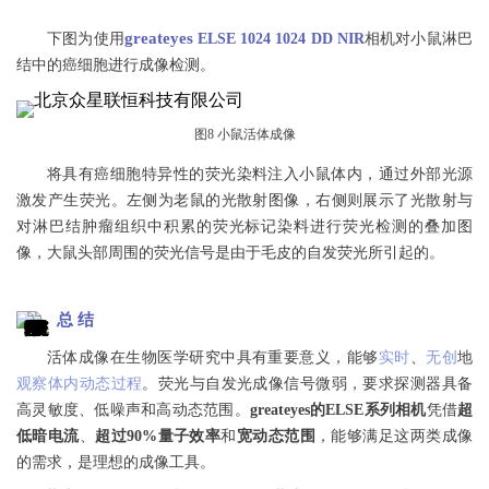
greateyes
下图为使用
ELSE 1024 1024 DD NIR
相机对小鼠淋巴
结中的癌细胞进行成像检测。
图8 小鼠活体成像
将具有癌细胞特异性的荧光染料注入小鼠体内，通过外部光源
激发产生荧光。左侧为老鼠的光散射图像，右侧则展示了光散射与
对淋巴结肿瘤组织中积累的荧光标记染料进行荧光检测的叠加图
像，大鼠头部周围的荧光信号是由于毛皮的自发荧光所引起的。
总 结
活体成像在生物医学研究中具有重要意义，能够
实时
、
无创
地
观察体内动态过程
。
荧光与自发光成像信号微弱，要求探测器具备
高灵敏度、低噪声和高动态范围。
greateyes的ELSE系列相机
凭借
超
低暗电流
、
超过90%量子效率
和
宽动态范围
，能够满足这两类成像
的需求，是理想的成像工具。