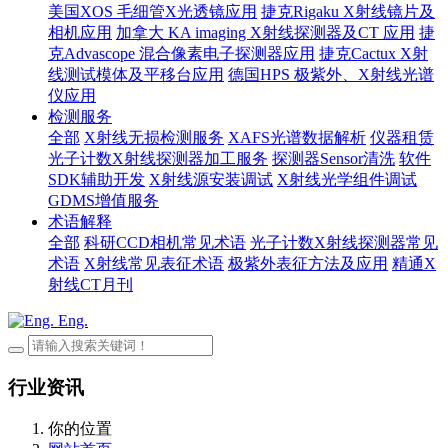
美国XOS 毛细管X光透镜应用
捷克Rigaku X射线镜片及
相机应用
加拿大 KA imaging X射线探测器及CT 应用
捷
克Advascope 混合像素电子探测器应用
捷克Cactux X射
线测试模体及平移台应用
德国HPS 极紫外、X射线光谱
仪应用
检测服务
全部
X射线无损检测服务
XAFS光谱数据解析
仪器租赁
光子计数X射线探测器加工服务
探测器Sensor清洗
软件
SDK辅助开发
X射线源安装调试
X射线光学组件调试
GDMS增值服务
术语解释
全部
科研CCD相机常见术语
光子计数X射线探测器常见
术语
X射线常见表征术语
极紫外表征方法及应用
精通X
射线CT月刊
Eng.
行业资讯
你的位置