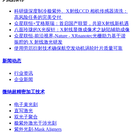
科研级深度制冷极紫外、X射线CCD 相机传感器清洗：
高风险任务的完美交付 ​
众星联恒×艾格斯瑞：首启国产联盟，共迎X射线新机遇
八面玲珑的X光探针：X射线显微成像术之缺陷辅助成像
众星联恒-前沿视界-Nature - XRnanotec光栅助力基于谐
振腔的 X 射线激光研发
使用劳厄衍射技术确保航空发动机涡轮叶片质量可靠
新闻动态
行业资讯
企业新闻
微纳超精密加工技术
电子束光刻
直写激光
双光子聚合
极紫外激光干涉光刻
紫外光刻-Mask Aligners