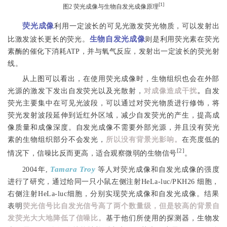
[1]
图2 荧光成像与生物自发光成像原理
荧光成像
利用一定波长的可见光激发荧光物质，可以发射出
生物自发光成像
比激发波长更长的荧光。
则是利用荧光素在荧光
素酶的催化下消耗ATP，并与氧气反应，发射出一定波长的荧光射
线。
从上图可以看出，在使用荧光成像时，生物组织也会在外部
光源的激发下发出自发荧光以及光散射，
对成像造成干扰
。
自发
荧光
主要集中在可见光波段，可以通过对荧光物质进行修饰，将
荧光发射波段延伸到近红外区域，减少自发荧光的产生，提高成
像质量和成像深度。自发光成像不需要外部光源，并且没有荧光
素的生物组织部分不会发光，
所以没有背景光影响
。
在亮度低的
[2]
情况下，信噪比反而更高，适合观察微弱的生物信号
。
Tamara Troy
2004年,
等人对荧光成像和自发光成像的强度
进行了研究，通过给同一只小鼠左侧注射HeLa-luc/PKH26 细胞，
右侧注射HeLa-luc细胞，分别实现荧光成像和自发光成像。结果
表明
荧光信号比自发光信号高了两个数量级，但是较高的背景自
发荧光大大地降低了信噪比。
基于他们所使用的探测器，生物发