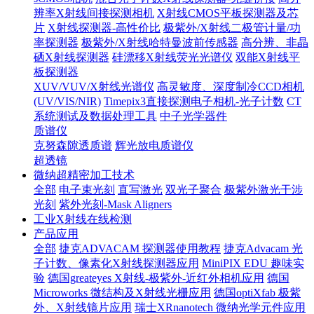
辨率X射线间接探测相机
X射线CMOS平板探测器及芯
片
X射线探测器-高性价比
极紫外/X射线二极管计量/功
率探测器
极紫外/X射线哈特曼波前传感器
高分辨、非晶
硒X射线探测器
硅漂移X射线荧光光谱仪
双能X射线平
板探测器
XUV/VUV/X射线光谱仪
高灵敏度、深度制冷CCD相机
(UV/VIS/NIR)
Timepix3直接探测电子相机-光子计数
CT
系统测试及数据处理工具
中子光学器件
质谱仪
克努森隙透质谱
辉光放电质谱仪
超透镜
微纳超精密加工技术
全部
电子束光刻
直写激光
双光子聚合
极紫外激光干涉
光刻
紫外光刻-Mask Aligners
工业X射线在线检测
产品应用
全部
捷克ADVACAM 探测器使用教程
捷克Advacam 光
子计数、像素化X射线探测器应用
MiniPIX EDU 趣味实
验
德国greateyes X射线-极紫外-近红外相机应用
德国
Microworks 微结构及X射线光栅应用
德国optiXfab 极紫
外、X射线镜片应用
瑞士XRnanotech 微纳光学元件应用