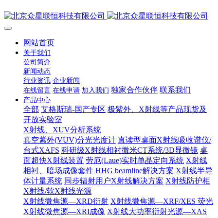
网站首页
关于我们
公司简介
新闻动态
行业资讯
企业新闻
独家合作伙伴
联系我们
在线留言
在线申请
加入我们
产品中心
全部
艾格斯瑞-国产专区
极紫外、X射线等产品现货及
开放实验室
X射线、XUV分析系统
真空紫外(VUV)分光光度计
直读型桌面X射线吸收谱仪/
台式XAFS
科研级X射线相衬微米CT系统/3D显微镜
桌
面超快X射线装置
劳厄(Laue)实时单晶定向系统
X射线
相衬、暗场成像套件
HHG beamline解决方案
X射线半导
体计量系统
同步辐射用户X射线解决方案
X射线防护柜
X射线/软X射线光源
X射线微焦源—XRD衍射
X射线微焦源—XRF/XES 荧光
X射线微焦源—XRI成像
X射线大功率衍射光源—XAS