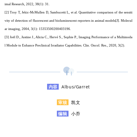
imal Research, 2022, 38(1): 31.
[2] Troy T, Jekic-McMullen D, Sambucetti L, et al. Quantitative comparison of the sensiti
vity of detection of fluorescent and bioluminescent reporters in animal models[J]. Molecul
ar imaging, 2004, 3(1): 15353500200403196.
[3] Joël D., Justine J., Alicia C., Hervé S., Sophie P., Imaging Performance of a Multimoda
l Module to Enhance Preclinical Irradiator Capabilities. Clin. Oncol. Res., 2020, 3(2).
内容
Albus/Garret
审核
凯文
编辑
小乔