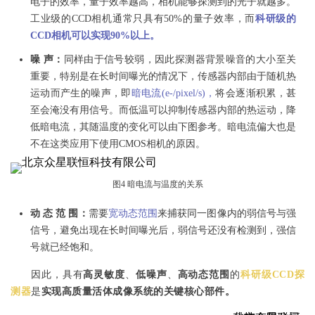
电子的效率，量子效率越高，相机能够探测到的光子就越多。
工业级的CCD相机通常只具有50%的量子效率，而
科研级的
CCD相机可以实现90%以上。
噪 声：
同样由于信号较弱，因此探测器背景噪音的大小至关
重要，特别是在长时间曝光的情况下，传感器内部由于随机热
运动而产生的噪声，即
暗电流(e-/pixel/s)，
将会逐渐积累，甚
至会淹没有用信号。而低温可以抑制传感器内部的热运动，降
低暗电流，其随温度的变化可以由下图参考。暗电流偏大也是
不在这类应用下使用CMOS相机的原因。
图4 暗电流与温度的关系
动 态 范 围：
需要
宽动态范围
来捕获同一图像内的弱信号与强
信号，避免出现在长时间曝光后，弱信号还没有检测到，强信
号就已经饱和。
因此，具有
高灵敏度
、
低噪声
、
高动态范围
的
科研级CCD探
测器
是
实现高质量活体成像系统的关键核心部件。