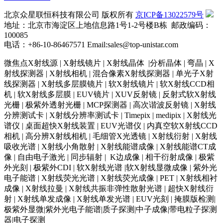
北京众星联恒科技有限公司 版权所有
京ICP备13022579号
地址：北京市海淀区上地信息路1号1-2号楼B栋 邮政编码：
100085
电话：+86-10-86467571 Email:sales@top-unistar.com
微焦点X射线源 | X射线镜片 | X射线晶体 |分析晶体 | 弯晶 | X
射线探测器 | X射线相机 | 混合像素X射线探测器 | 单光子X射
线探测器 | X射线多层膜镜片 | 软X射线镜片 | 软X射线CCD相
机 | 软X射线多层膜 | EUV镜片 | XUV反射镜 | 反射式软X射线
光栅 | 极紫外透射光栅 | MCP探测器 | 高次谐波反射镜 | X射线
分辨测试卡 | X射线分辨率测试卡 | Timepix | medipix | X射线光
谱仪 | 桌面超快X射线装置 | EUV光谱仪 | 内真空软X射线CCD
相机 | 高分辨X射线相机 | 毛细管X光透镜 | X射线衍射 | X射线
吸收光谱 | X射线小角散射 | X射线能谱成像 | X射线能谱CT成
像 | 自由电子激光 | 同步辐射 | K边成像 | 相干衍射成像 | 极紫
外光刻 | 极紫外CDI | 软X射线光谱 |软X射线显微成像 | 紫外光
电子能谱 | X射线荧光光谱 | X射线荧光成像 | PET | X射线相衬
成像 | X射线拉曼 | X射线共振非弹性散射光谱 | 超快X射线衍
射 | X射线单发成像 | X射线单发光谱 | EUV光刻 | 掩膜版检测|
极紫外显微|紫外光电子能谱|质子探测|中子成像|带电粒子探测
器|电子探测