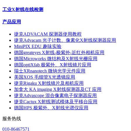
工业X射线在线检测
产品应用
捷克ADVACAM 探测器使用教程
捷克Advacam 光子计数、像素化X射线探测器应用
MiniPIX EDU 趣味实验
德国greateyes X射线-极紫外-近红外相机应用
德国Microworks 微结构及X射线光栅应用
德国optiXfab 极紫外、X射线镜片应用
瑞士XRnanotech 微纳光学元件应用
美国XOS 毛细管X光透镜应用
捷克Rigaku X射线镜片及相机应用
加拿大 KA imaging X射线探测器及CT 应用
捷克Advascope 混合像素电子探测器应用
捷克Cactux X射线测试模体及平移台应用
德国HPS 极紫外、X射线光谱仪应用
服务热线
010-86467571