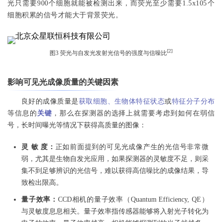
光只需要900个细胞就能被检测出来，而荧光至少需要1.5x105个
细胞积累的信号才能大于背景荧光。
[2]
图3 荧光与自发光发射光信号的强度与信噪比
影响可见光成像质量的关键因素
良好的成像质量是
获取细胞、生物体特征状态
或
特征分子分布
等信息的
关键
，
那么在探测器的选择上就需要考虑到如何在弱信
号，长时间曝光等情况下获得高质量的图像：
灵 敏 度：
正如前面提到的可见光成像产生的光信号非常微
弱，尤其是生物自发光应用，如果探测器的灵敏度不足，则采
集不到足够辨识的光信号，难以获得高信噪比的成像结果，导
致检出限高。
量子效率：
CCD相机的量子效率（Quantum Efficiency, QE）
与灵敏度息息相关。量子效率指传感器能够将入射光子转化为