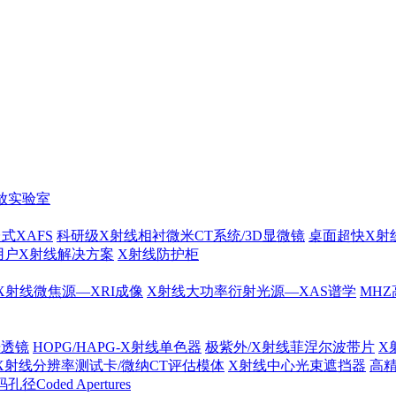
放实验室
式XAFS
科研级X射线相衬微米CT系统/3D显微镜
桌面超快X射
用户X射线解决方案
X射线防护柜
X射线微焦源—XRI成像
X射线大功率衍射光源—XAS谱学
MHZ
光透镜
HOPG/HAPG-X射线单色器
极紫外/X射线菲涅尔波带片
X
X射线分辨率测试卡/微纳CT评估模体
X射线中心光束遮挡器
高
径Coded Apertures