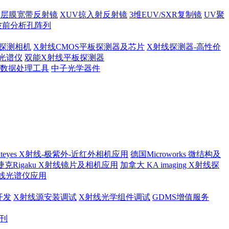
多层膜宽带反射镜
XUV掠入射反射镜
3维EUV/SXR复制镜
UV聚
波前分析孔阵列
探测相机
X射线CMOS平板探测器及芯片
X射线探测器-高性价
光谱仪
双能X射线平板探测器
及数据处理工具
中子光学器件
ateyes X射线-极紫外-近红外相机应用
德国Microworks 微结构及
捷克Rigaku X射线镜片及相机应用
加拿大 KA imaging X射线探
射线光谱仪应用
开发
X射线源安装调试
X射线光学组件调试
GDMS增值服务
月刊