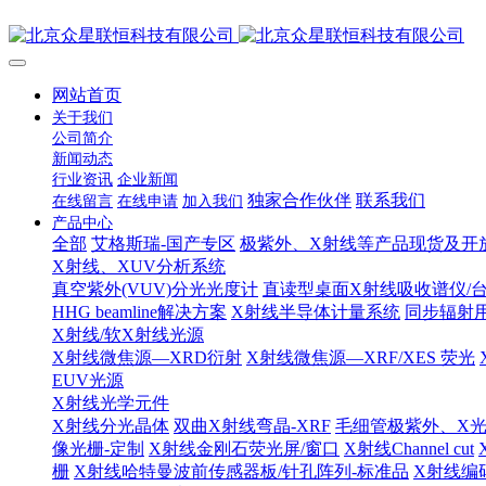
网站首页
关于我们
公司简介
新闻动态
行业资讯
企业新闻
独家合作伙伴
联系我们
在线留言
在线申请
加入我们
产品中心
全部
艾格斯瑞-国产专区
极紫外、X射线等产品现货及开
X射线、XUV分析系统
真空紫外(VUV)分光光度计
直读型桌面X射线吸收谱仪/台
HHG beamline解决方案
X射线半导体计量系统
同步辐射
X射线/软X射线光源
X射线微焦源—XRD衍射
X射线微焦源—XRF/XES 荧光
EUV光源
X射线光学元件
X射线分光晶体
双曲X射线弯晶-XRF
毛细管极紫外、X
像光栅-定制
X射线金刚石荧光屏/窗口
X射线Channel cut
栅
X射线哈特曼波前传感器板/针孔阵列-标准品
X射线编码孔