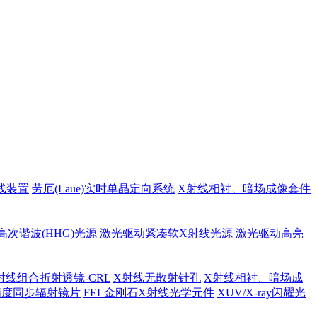
线装置
劳厄(Laue)实时单晶定向系统
X射线相衬、暗场成像套件
高次谐波(HHG)光源
激光驱动紧凑软X射线光源
激光驱动高亮
射线组合折射透镜-CRL
X射线无散射针孔
X射线相衬、暗场成
精度同步辐射镜片
FEL金刚石X射线光学元件
XUV/X-ray闪耀光