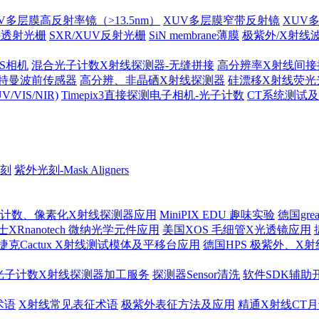
V多层膜高反射率镜（>13.5nm）
XUV多层膜窄带反射镜
XUV
外透射光栅
SXR/XUV反射光栅
SiN membrane薄膜
极紫外/X射线
MOS相机
混合光子计数X射线探测器-无缝拼接
高分辨率X射线间接
哈特曼波前传感器
高分辨、非晶硒X射线探测器
硅漂移X射线荧光
IS/NIR)
Timepix3直接探测电子相机-光子计数
CT系统测试
刻
紫外光刻-Mask Aligners
 光子计数、像素化X射线探测器应用
MiniPIX EDU 趣味实验
德国gre
士XRnanotech 微纳光学元件应用
美国XOS 毛细管X光透镜应用
捷克Cactux X射线测试模体及平移台应用
德国HPS 极紫外、X
光子计数X射线探测器加工服务
探测器Sensor清洗
软件SDK辅助
术语
X射线常见表征术语
极紫外表征方法及应用
精通X射线CT