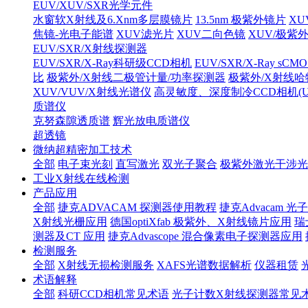
EUV/XUV/SXR光学元件
水窗软X射线及6.Xnm多层膜镜片
13.5nm 极紫外镜片
XU
焦镜-光电子能谱
XUV滤光片
XUV二向色镜
XUV/极紫
EUV/SXR/X射线探测器
EUV/SXR/X-Ray科研级CCD相机
EUV/SXR/X-Ray sC
比
极紫外/X射线二极管计量/功率探测器
极紫外/X射线
XUV/VUV/X射线光谱仪
高灵敏度、深度制冷CCD相机(UV/V
质谱仪
克努森隙透质谱
辉光放电质谱仪
超透镜
微纳超精密加工技术
全部
电子束光刻
直写激光
双光子聚合
极紫外激光干涉光
工业X射线在线检测
产品应用
全部
捷克ADVACAM 探测器使用教程
捷克Advacam
X射线光栅应用
德国optiXfab 极紫外、X射线镜片应用
瑞
测器及CT 应用
捷克Advascope 混合像素电子探测器应用
检测服务
全部
X射线无损检测服务
XAFS光谱数据解析
仪器租赁
术语解释
全部
科研CCD相机常见术语
光子计数X射线探测器常见