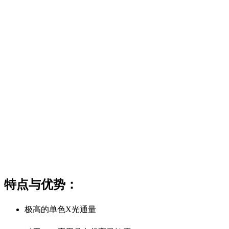
特点与优势：
极高的单色X光通量