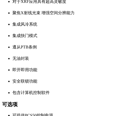
对于XRF应用具有超高灵敏度
聚焦X射线光束 增强空间分辨能力
集成风冷系统
集成快门模式
遵从PTB条例
无油封装
即开即用功能
安全联锁功能
包含计算机控制软件
可选项
可提供PCS50控制电源