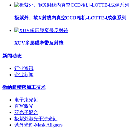
极紫外、软X射线内真空CCD相机-LOTTE-i成像系列
XUV多层膜窄带反射镜
新闻动态
行业资讯
企业新闻
微纳超精密加工技术
电子束光刻
直写激光
双光子聚合
极紫外激光干涉光刻
紫外光刻-Mask Aligners