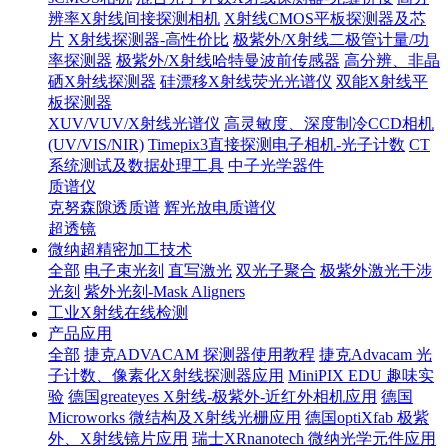
辨率X射线间接探测相机
X射线CMOS平板探测器及芯
片
X射线探测器-高性价比
极紫外/X射线二极管计量/功
率探测器
极紫外/X射线哈特曼波前传感器
高分辨、非晶
硒X射线探测器
硅漂移X射线荧光光谱仪
双能X射线平
板探测器
XUV/VUV/X射线光谱仪
高灵敏度、深度制冷CCD相机
(UV/VIS/NIR)
Timepix3直接探测电子相机-光子计数
CT
系统测试及数据处理工具
中子光学器件
质谱仪
克努森隙透质谱
辉光放电质谱仪
超透镜
微纳超精密加工技术
全部
电子束光刻
直写激光
双光子聚合
极紫外激光干涉
光刻
紫外光刻-Mask Aligners
工业X射线在线检测
产品应用
全部
捷克ADVACAM 探测器使用教程
捷克Advacam 光
子计数、像素化X射线探测器应用
MiniPIX EDU 趣味实
验
德国greateyes X射线-极紫外-近红外相机应用
德国
Microworks 微结构及X射线光栅应用
德国optiXfab 极紫
外、X射线镜片应用
瑞士XRnanotech 微纳光学元件应用