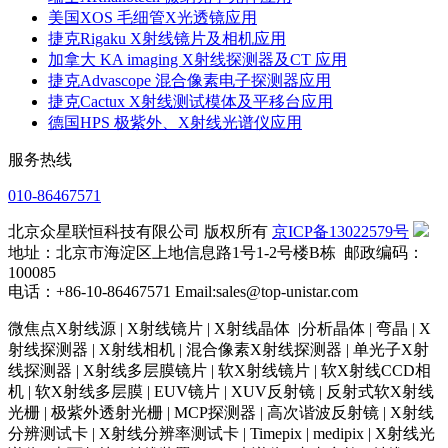
美国XOS 毛细管X光透镜应用
捷克Rigaku X射线镜片及相机应用
加拿大 KA imaging X射线探测器及CT 应用
捷克Advascope 混合像素电子探测器应用
捷克Cactux X射线测试模体及平移台应用
德国HPS 极紫外、X射线光谱仪应用
服务热线
010-86467571
北京众星联恒科技有限公司 版权所有
京ICP备13022579号
地址：北京市海淀区上地信息路1号1-2号楼B栋 邮政编码：
100085
电话：+86-10-86467571 Email:sales@top-unistar.com
微焦点X射线源 | X射线镜片 | X射线晶体 |分析晶体 | 弯晶 | X
射线探测器 | X射线相机 | 混合像素X射线探测器 | 单光子X射
线探测器 | X射线多层膜镜片 | 软X射线镜片 | 软X射线CCD相
机 | 软X射线多层膜 | EUV镜片 | XUV反射镜 | 反射式软X射线
光栅 | 极紫外透射光栅 | MCP探测器 | 高次谐波反射镜 | X射线
分辨测试卡 | X射线分辨率测试卡 | Timepix | medipix | X射线光