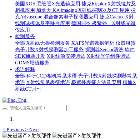
美国XOS 毛细管X光透镜应用
捷克Rigaku X射线镜片及
相机应用
加拿大 KA imaging X射线探测器及CT 应用
捷
克Advascope 混合像素电子探测器应用
捷克Cactux X射
线测试模体及平移台应用
德国HPS 极紫外、X射线光谱
仪应用
检测服务
全部
X射线无损检测服务
XAFS光谱数据解析
仪器租赁
光子计数X射线探测器加工服务
探测器Sensor清洗
软件
SDK辅助开发
X射线源安装调试
X射线光学组件调试
GDMS增值服务
术语解释
全部
科研CCD相机常见术语
光子计数X射线探测器常见
术语
X射线常见表征术语
极紫外表征方法及应用
精通X
射线CT月刊
Eng.
<
Previous
>
Next