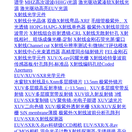
谱学
MHZ高次谐波(HHG)光源
激光驱动紧凑软X射线光
源
激光驱动高亮EUV光源
X射线光学元件
X射线分光晶体
双曲X射线弯晶-XRF
毛细管极紫外、X
光透镜
HOPG/HAPG-X射线单色器
极紫外/X射线菲涅尔
波带片
X射线组合折射透镜-CRL
X射线无散射针孔
X射
线相衬、暗场成像光栅-定制
X射线金刚石荧光屏/窗口
X射线Channel cut
X射线分辨率测试卡/微纳CT评估模体
X射线中心光束遮挡器
高精度同步辐射镜片
FEL金刚石
X射线光学元件
XUV/X-ray闪耀光栅
X射线哈特曼波前
传感器板/针孔阵列-标准品
X射线编码孔径Coded
Apertures
EUV/XUV/SXR光学元件
水窗软X射线及6.Xnm多层膜镜片
13.5nm 极紫外镜片
XUV多层膜高反射率镜（>13.5nm）
XUV多层膜窄带反
射镜
XUV多层膜宽带反射镜
XUV掠入射反射镜
3维
EUV/SXR复制镜
UV聚焦镜-光电子能谱
XUV滤光片
XUV二向色镜
XUV/极紫外透射光栅
SXR/XUV反射光
栅
SiN membrane薄膜
极紫外/X射线波前分析孔阵列
EUV/SXR/X射线探测器
EUV/SXR/X-Ray科研级CCD相机
EUV/SXR/X-Ray
sCMOS相机
混合光子计数X射线探测器-无缝拼接
高分