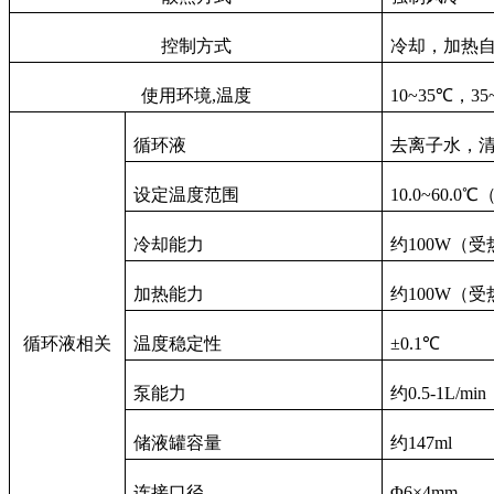
控制方式
冷却，加热自
使用环境,温度
10~35℃，3
循环液
去离子水，清
设定温度范围
10.0~60.
冷却能力
约100W（
加热能力
约100W（
循环液相关
温度稳定性
±0.1℃
泵能力
约0.5-1L/min
储液罐容量
约147ml
连接口径
Φ6×4mm