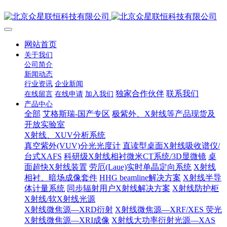
网站首页
关于我们
公司简介
新闻动态
行业资讯
企业新闻
独家合作伙伴
联系我们
在线留言
在线申请
加入我们
产品中心
全部
艾格斯瑞-国产专区
极紫外、X射线等产品现货及
开放实验室
X射线、XUV分析系统
真空紫外(VUV)分光光度计
直读型桌面X射线吸收谱仪/
台式XAFS
科研级X射线相衬微米CT系统/3D显微镜
桌
面超快X射线装置
劳厄(Laue)实时单晶定向系统
X射线
相衬、暗场成像套件
HHG beamline解决方案
X射线半导
体计量系统
同步辐射用户X射线解决方案
X射线防护柜
X射线/软X射线光源
X射线微焦源—XRD衍射
X射线微焦源—XRF/XES 荧光
X射线微焦源—XRI成像
X射线大功率衍射光源—XAS