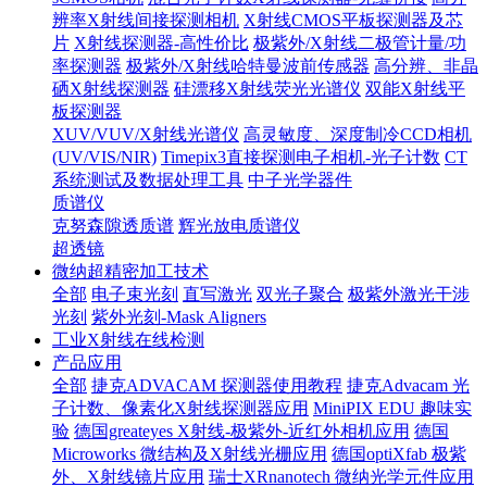
辨率X射线间接探测相机
X射线CMOS平板探测器及芯
片
X射线探测器-高性价比
极紫外/X射线二极管计量/功
率探测器
极紫外/X射线哈特曼波前传感器
高分辨、非晶
硒X射线探测器
硅漂移X射线荧光光谱仪
双能X射线平
板探测器
XUV/VUV/X射线光谱仪
高灵敏度、深度制冷CCD相机
(UV/VIS/NIR)
Timepix3直接探测电子相机-光子计数
CT
系统测试及数据处理工具
中子光学器件
质谱仪
克努森隙透质谱
辉光放电质谱仪
超透镜
微纳超精密加工技术
全部
电子束光刻
直写激光
双光子聚合
极紫外激光干涉
光刻
紫外光刻-Mask Aligners
工业X射线在线检测
产品应用
全部
捷克ADVACAM 探测器使用教程
捷克Advacam 光
子计数、像素化X射线探测器应用
MiniPIX EDU 趣味实
验
德国greateyes X射线-极紫外-近红外相机应用
德国
Microworks 微结构及X射线光栅应用
德国optiXfab 极紫
外、X射线镜片应用
瑞士XRnanotech 微纳光学元件应用