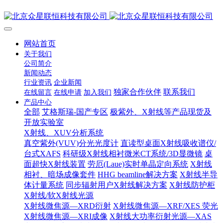
网站首页
关于我们
公司简介
新闻动态
行业资讯
企业新闻
独家合作伙伴
联系我们
在线留言
在线申请
加入我们
产品中心
全部
艾格斯瑞-国产专区
极紫外、X射线等产品现货及
开放实验室
X射线、XUV分析系统
真空紫外(VUV)分光光度计
直读型桌面X射线吸收谱仪/
台式XAFS
科研级X射线相衬微米CT系统/3D显微镜
桌
面超快X射线装置
劳厄(Laue)实时单晶定向系统
X射线
相衬、暗场成像套件
HHG beamline解决方案
X射线半导
体计量系统
同步辐射用户X射线解决方案
X射线防护柜
X射线/软X射线光源
X射线微焦源—XRD衍射
X射线微焦源—XRF/XES 荧光
X射线微焦源—XRI成像
X射线大功率衍射光源—XAS