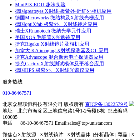
MiniPIX EDU 趣味实验
德国greateyes X射线-极紫外-近红外相机应用
德国Microworks 微结构及X射线光栅应用
德国optiXfab 极紫外、X射线镜片应用
瑞士XRnanotech 微纳光学元件应用
美国XOS 毛细管X光透镜应用
捷克Rigaku X射线镜片及相机应用
加拿大 KA imaging X射线探测器及CT 应用
捷克Advascope 混合像素电子探测器应用
捷克Cactux X射线测试模体及平移台应用
德国HPS 极紫外、X射线光谱仪应用
服务热线
010-86467571
北京众星联恒科技有限公司 版权所有
京ICP备13022579号
地址：北京市海淀区上地信息路1号1-2号楼B栋 邮政编码：
100085
电话：+86-10-86467571 Email:sales@top-unistar.com
微焦点X射线源 | X射线镜片 | X射线晶体 |分析晶体 | 弯晶 | X