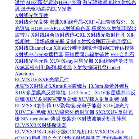
谱学
MHZ高次谐波(HHG)光源
激光驱动紧凑软X射线光
源
激光驱动高亮EUV光源
X射线光学元件
X射线分光晶体
双曲X射线弯晶-XRF
毛细管极紫外、X
光透镜
HOPG/HAPG-X射线单色器
极紫外/X射线菲涅尔
波带片
X射线组合折射透镜-CRL
X射线无散射针孔
X射
线相衬、暗场成像光栅-定制
X射线金刚石荧光屏/窗口
X射线Channel cut
X射线分辨率测试卡/微纳CT评估模体
X射线中心光束遮挡器
高精度同步辐射镜片
FEL金刚石
X射线光学元件
XUV/X-ray闪耀光栅
X射线哈特曼波前
传感器板/针孔阵列-标准品
X射线编码孔径Coded
Apertures
EUV/XUV/SXR光学元件
水窗软X射线及6.Xnm多层膜镜片
13.5nm 极紫外镜片
XUV多层膜高反射率镜（>13.5nm）
XUV多层膜窄带反
射镜
XUV多层膜宽带反射镜
XUV掠入射反射镜
3维
EUV/SXR复制镜
UV聚焦镜-光电子能谱
XUV滤光片
XUV二向色镜
XUV/极紫外透射光栅
SXR/XUV反射光
栅
SiN membrane薄膜
极紫外/X射线波前分析孔阵列
EUV/SXR/X射线探测器
EUV/SXR/X-Ray科研级CCD相机
EUV/SXR/X-Ray
sCMOS相机
混合光子计数X射线探测器-无缝拼接
高分