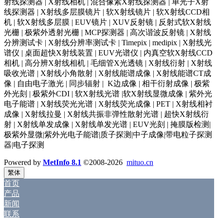
射线探测器 | X射线相机 | 混合像素X射线探测器 | 单光子X射
线探测器 | X射线多层膜镜片 | 软X射线镜片 | 软X射线CCD相
机 | 软X射线多层膜 | EUV镜片 | XUV反射镜 | 反射式软X射线
光栅 | 极紫外透射光栅 | MCP探测器 | 高次谐波反射镜 | X射线
分辨测试卡 | X射线分辨率测试卡 | Timepix | medipix | X射线光
谱仪 | 桌面超快X射线装置 | EUV光谱仪 | 内真空软X射线CCD
相机 | 高分辨X射线相机 | 毛细管X光透镜 | X射线衍射 | X射线
吸收光谱 | X射线小角散射 | X射线能谱成像 | X射线能谱CT成
像 | 自由电子激光 | 同步辐射 | K边成像 | 相干衍射成像 | 极紫
外光刻 | 极紫外CDI | 软X射线光谱 |软X射线显微成像 | 紫外光
电子能谱 | X射线荧光光谱 | X射线荧光成像 | PET | X射线相衬
成像 | X射线拉曼 | X射线共振非弹性散射光谱 | 超快X射线衍
射 | X射线单发成像 | X射线单发光谱 | EUV光刻 | 掩膜版检测|
极紫外显微|紫外光电子能谱|质子探测|中子成像|带电粒子探测
器|电子探测
Powered by
MetInfo 8.1
©2008-2026
mituo.cn
繁体
首页
产品
新闻
联系