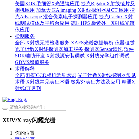
美国XOS 毛细管X光透镜应用
捷克Rigaku X射线镜片及
相机应用
加拿大 KA imaging X射线探测器及CT 应用
捷
克Advascope 混合像素电子探测器应用
捷克Cactux X射
线测试模体及平移台应用
德国HPS 极紫外、X射线光谱
仪应用
检测服务
全部
X射线无损检测服务
XAFS光谱数据解析
仪器租赁
光子计数X射线探测器加工服务
探测器Sensor清洗
软件
SDK辅助开发
X射线源安装调试
X射线光学组件调试
GDMS增值服务
术语解释
全部
科研CCD相机常见术语
光子计数X射线探测器常见
术语
X射线常见表征术语
极紫外表征方法及应用
精通X
射线CT月刊
Eng.
XUV/X-ray闪耀光栅
你的位置