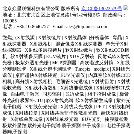
北京众星联恒科技有限公司 版权所有
京ICP备13022579号
地址：北京市海淀区上地信息路1号1-2号楼B栋 邮政编码：
100085
电话：+86-10-86467571 Email:sales@top-unistar.com
微焦点X射线源 | X射线镜片 | X射线晶体 |分析晶体 | 弯晶 | X
射线探测器 | X射线相机 | 混合像素X射线探测器 | 单光子X射
线探测器 | X射线多层膜镜片 | 软X射线镜片 | 软X射线CCD相
机 | 软X射线多层膜 | EUV镜片 | XUV反射镜 | 反射式软X射线
光栅 | 极紫外透射光栅 | MCP探测器 | 高次谐波反射镜 | X射线
分辨测试卡 | X射线分辨率测试卡 | Timepix | medipix | X射线光
谱仪 | 桌面超快X射线装置 | EUV光谱仪 | 内真空软X射线CCD
相机 | 高分辨X射线相机 | 毛细管X光透镜 | X射线衍射 | X射线
吸收光谱 | X射线小角散射 | X射线能谱成像 | X射线能谱CT成
像 | 自由电子激光 | 同步辐射 | K边成像 | 相干衍射成像 | 极紫
外光刻 | 极紫外CDI | 软X射线光谱 |软X射线显微成像 | 紫外光
电子能谱 | X射线荧光光谱 | X射线荧光成像 | PET | X射线相衬
成像 | X射线拉曼 | X射线共振非弹性散射光谱 | 超快X射线衍
射 | X射线单发成像 | X射线单发光谱 | EUV光刻 | 掩膜版检测|
极紫外显微|紫外光电子能谱|质子探测|中子成像|带电粒子探测
器|电子探测