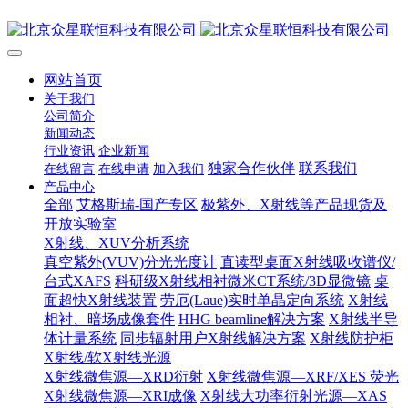
网站首页
关于我们
公司简介
新闻动态
行业资讯
企业新闻
独家合作伙伴
联系我们
在线留言
在线申请
加入我们
产品中心
全部
艾格斯瑞-国产专区
极紫外、X射线等产品现货及
开放实验室
X射线、XUV分析系统
真空紫外(VUV)分光光度计
直读型桌面X射线吸收谱仪/
台式XAFS
科研级X射线相衬微米CT系统/3D显微镜
桌
面超快X射线装置
劳厄(Laue)实时单晶定向系统
X射线
相衬、暗场成像套件
HHG beamline解决方案
X射线半导
体计量系统
同步辐射用户X射线解决方案
X射线防护柜
X射线/软X射线光源
X射线微焦源—XRD衍射
X射线微焦源—XRF/XES 荧光
X射线微焦源—XRI成像
X射线大功率衍射光源—XAS