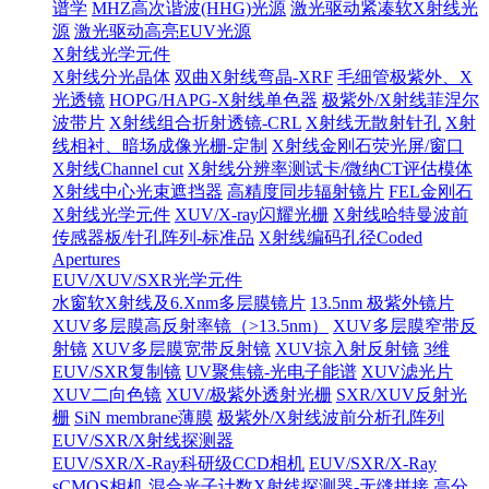
谱学
MHZ高次谐波(HHG)光源
激光驱动紧凑软X射线光
源
激光驱动高亮EUV光源
X射线光学元件
X射线分光晶体
双曲X射线弯晶-XRF
毛细管极紫外、X
光透镜
HOPG/HAPG-X射线单色器
极紫外/X射线菲涅尔
波带片
X射线组合折射透镜-CRL
X射线无散射针孔
X射
线相衬、暗场成像光栅-定制
X射线金刚石荧光屏/窗口
X射线Channel cut
X射线分辨率测试卡/微纳CT评估模体
X射线中心光束遮挡器
高精度同步辐射镜片
FEL金刚石
X射线光学元件
XUV/X-ray闪耀光栅
X射线哈特曼波前
传感器板/针孔阵列-标准品
X射线编码孔径Coded
Apertures
EUV/XUV/SXR光学元件
水窗软X射线及6.Xnm多层膜镜片
13.5nm 极紫外镜片
XUV多层膜高反射率镜（>13.5nm）
XUV多层膜窄带反
射镜
XUV多层膜宽带反射镜
XUV掠入射反射镜
3维
EUV/SXR复制镜
UV聚焦镜-光电子能谱
XUV滤光片
XUV二向色镜
XUV/极紫外透射光栅
SXR/XUV反射光
栅
SiN membrane薄膜
极紫外/X射线波前分析孔阵列
EUV/SXR/X射线探测器
EUV/SXR/X-Ray科研级CCD相机
EUV/SXR/X-Ray
sCMOS相机
混合光子计数X射线探测器-无缝拼接
高分