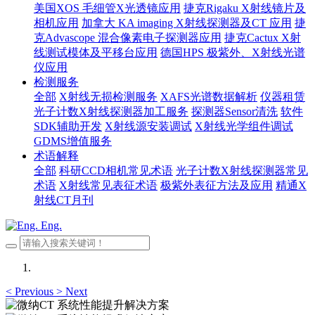
美国XOS 毛细管X光透镜应用
捷克Rigaku X射线镜片及
相机应用
加拿大 KA imaging X射线探测器及CT 应用
捷
克Advascope 混合像素电子探测器应用
捷克Cactux X射
线测试模体及平移台应用
德国HPS 极紫外、X射线光谱
仪应用
检测服务
全部
X射线无损检测服务
XAFS光谱数据解析
仪器租赁
光子计数X射线探测器加工服务
探测器Sensor清洗
软件
SDK辅助开发
X射线源安装调试
X射线光学组件调试
GDMS增值服务
术语解释
全部
科研CCD相机常见术语
光子计数X射线探测器常见
术语
X射线常见表征术语
极紫外表征方法及应用
精通X
射线CT月刊
Eng.
<
Previous
>
Next