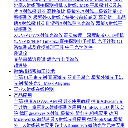
辨率X射线间接探测相机
X射线CMOS平板探测器及芯
片
X射线探测器-高性价比
极紫外/X射线二极管计量/功
率探测器
极紫外/X射线哈特曼波前传感器
高分辨、非晶
硒X射线探测器
硅漂移X射线荧光光谱仪
双能X射线平
板探测器
XUV/VUV/X射线光谱仪
高灵敏度、深度制冷CCD相机
(UV/VIS/NIR)
Timepix3直接探测电子相机-光子计数
CT
系统测试及数据处理工具
中子光学器件
质谱仪
克努森隙透质谱
辉光放电质谱仪
超透镜
微纳超精密加工技术
全部
电子束光刻
直写激光
双光子聚合
极紫外激光干涉
光刻
紫外光刻-Mask Aligners
工业X射线在线检测
产品应用
全部
捷克ADVACAM 探测器使用教程
捷克Advacam 光
子计数、像素化X射线探测器应用
MiniPIX EDU 趣味实
验
德国greateyes X射线-极紫外-近红外相机应用
德国
Microworks 微结构及X射线光栅应用
德国optiXfab 极紫
外、X射线镜片应用
瑞士XRnanotech 微纳光学元件应用