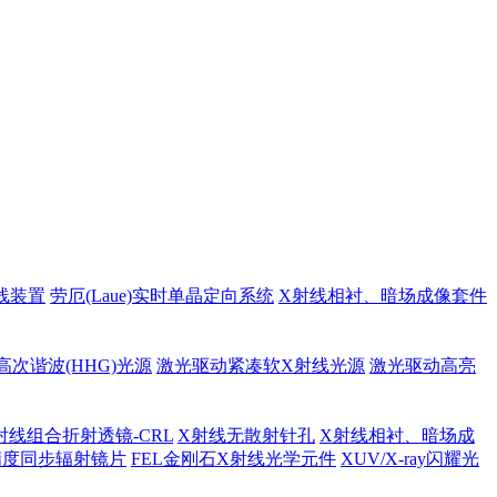
线装置
劳厄(Laue)实时单晶定向系统
X射线相衬、暗场成像套件
高次谐波(HHG)光源
激光驱动紧凑软X射线光源
激光驱动高亮
射线组合折射透镜-CRL
X射线无散射针孔
X射线相衬、暗场成
精度同步辐射镜片
FEL金刚石X射线光学元件
XUV/X-ray闪耀光