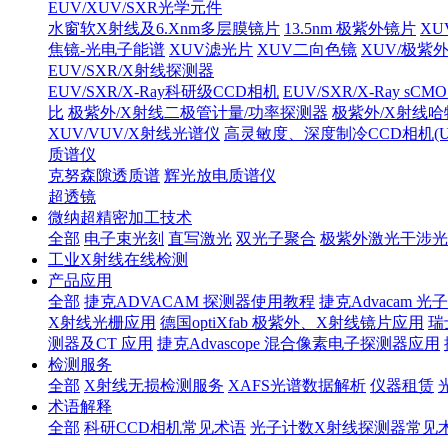
EUV/XUV/SXR光学元件
水窗软X射线及6.Xnm多层膜镜片
13.5nm 极紫外镜片
XU
焦镜-光电子能谱
XUV滤光片
XUV二向色镜
XUV/极紫
EUV/SXR/X射线探测器
EUV/SXR/X-Ray科研级CCD相机
EUV/SXR/X-Ray sC
比
极紫外/X射线二极管计量/功率探测器
极紫外/X射线
XUV/VUV/X射线光谱仪
高灵敏度、深度制冷CCD相机(UV/V
质谱仪
克努森隙透质谱
辉光放电质谱仪
超透镜
微纳超精密加工技术
全部
电子束光刻
直写激光
双光子聚合
极紫外激光干涉光
工业X射线在线检测
产品应用
全部
捷克ADVACAM 探测器使用教程
捷克Advacam
X射线光栅应用
德国optiXfab 极紫外、X射线镜片应用
瑞
测器及CT 应用
捷克Advascope 混合像素电子探测器应用
检测服务
全部
X射线无损检测服务
XAFS光谱数据解析
仪器租赁
术语解释
全部
科研CCD相机常见术语
光子计数X射线探测器常见