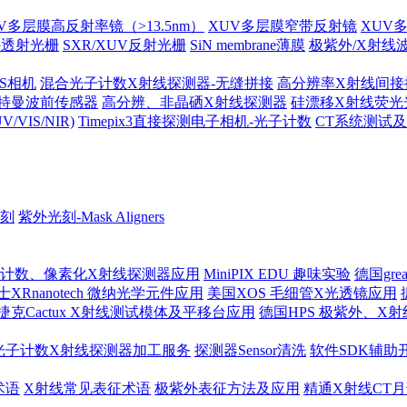
V多层膜高反射率镜（>13.5nm）
XUV多层膜窄带反射镜
XUV
外透射光栅
SXR/XUV反射光栅
SiN membrane薄膜
极紫外/X射线
MOS相机
混合光子计数X射线探测器-无缝拼接
高分辨率X射线间接
哈特曼波前传感器
高分辨、非晶硒X射线探测器
硅漂移X射线荧光
IS/NIR)
Timepix3直接探测电子相机-光子计数
CT系统测试
刻
紫外光刻-Mask Aligners
 光子计数、像素化X射线探测器应用
MiniPIX EDU 趣味实验
德国gre
士XRnanotech 微纳光学元件应用
美国XOS 毛细管X光透镜应用
捷克Cactux X射线测试模体及平移台应用
德国HPS 极紫外、X
光子计数X射线探测器加工服务
探测器Sensor清洗
软件SDK辅助
术语
X射线常见表征术语
极紫外表征方法及应用
精通X射线CT