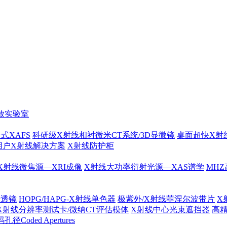
放实验室
式XAFS
科研级X射线相衬微米CT系统/3D显微镜
桌面超快X射
用户X射线解决方案
X射线防护柜
X射线微焦源—XRI成像
X射线大功率衍射光源—XAS谱学
MHZ
光透镜
HOPG/HAPG-X射线单色器
极紫外/X射线菲涅尔波带片
X
X射线分辨率测试卡/微纳CT评估模体
X射线中心光束遮挡器
高
径Coded Apertures