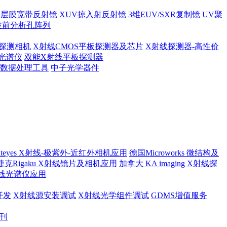
多层膜宽带反射镜
XUV掠入射反射镜
3维EUV/SXR复制镜
UV聚
波前分析孔阵列
探测相机
X射线CMOS平板探测器及芯片
X射线探测器-高性价
光谱仪
双能X射线平板探测器
及数据处理工具
中子光学器件
ateyes X射线-极紫外-近红外相机应用
德国Microworks 微结构及
捷克Rigaku X射线镜片及相机应用
加拿大 KA imaging X射线探
射线光谱仪应用
开发
X射线源安装调试
X射线光学组件调试
GDMS增值服务
月刊