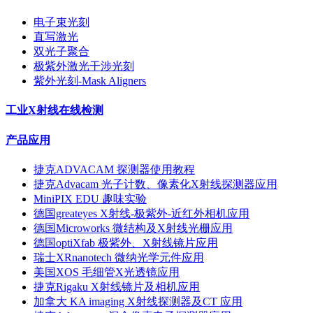
电子束光刻
直写激光
双光子聚合
极紫外激光干涉光刻
紫外光刻-Mask Aligners
工业X射线在线检测
产品应用
捷克ADVACAM 探测器使用教程
捷克Advacam 光子计数、像素化X射线探测器应用
MiniPIX EDU 趣味实验
德国greateyes X射线-极紫外-近红外相机应用
德国Microworks 微结构及X射线光栅应用
德国optiXfab 极紫外、X射线镜片应用
瑞士XRnanotech 微纳光学元件应用
美国XOS 毛细管X光透镜应用
捷克Rigaku X射线镜片及相机应用
加拿大 KA imaging X射线探测器及CT 应用