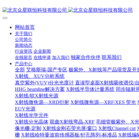
网站首页
关于我们
公司简介
新闻动态
行业资讯
企业新闻
独家合作伙伴
联系我们
在线留言
在线申请
加入我们
产品中心
全部
艾格斯瑞-国产专区
极紫外、X射线等产品现货及开
X射线、XUV分析系统
真空紫外(VUV)分光光度计
直读型桌面X射线吸收谱仪/台
HHG beamline解决方案
X射线半导体计量系统
同步辐射
X射线/软X射线光源
X射线微焦源—XRD衍射
X射线微焦源—XRF/XES 荧光
EUV光源
X射线光学元件
X射线分光晶体
双曲X射线弯晶-XRF
毛细管极紫外、X
像光栅-定制
X射线金刚石荧光屏/窗口
X射线Channel cut
栅
X射线哈特曼波前传感器板/针孔阵列-标准品
X射线编码孔