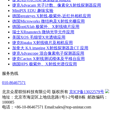
捷克Advacam 光子计数、像素化X射线探测器应用
MiniPIX EDU 趣味实验
德国greateyes X射线-极紫外-近红外相机应用
德国Microworks 微结构及X射线光栅应用
德国optiXfab 极紫外、X射线镜片应用
瑞士XRnanotech 微纳光学元件应用
美国XOS 毛细管X光透镜应用
捷克Rigaku X射线镜片及相机应用
加拿大 KA imaging X射线探测器及CT 应用
捷克Advascope 混合像素电子探测器应用
捷克Cactux X射线测试模体及平移台应用
德国HPS 极紫外、X射线光谱仪应用
服务热线
010-86467571
北京众星联恒科技有限公司 版权所有
京ICP备13022579号
地址：北京市海淀区上地信息路1号1-2号楼B栋 邮政编码：
100085
电话：+86-10-86467571 Email:sales@top-unistar.com