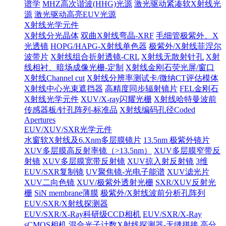
谱学
MHZ高次谐波(HHG)光源
激光驱动紧凑软X射线光
源
激光驱动高亮EUV光源
X射线光学元件
X射线分光晶体
双曲X射线弯晶-XRF
毛细管极紫外、X
光透镜
HOPG/HAPG-X射线单色器
极紫外/X射线菲涅尔
波带片
X射线组合折射透镜-CRL
X射线无散射针孔
X射
线相衬、暗场成像光栅-定制
X射线金刚石荧光屏/窗口
X射线Channel cut
X射线分辨率测试卡/微纳CT评估模体
X射线中心光束遮挡器
高精度同步辐射镜片
FEL金刚石
X射线光学元件
XUV/X-ray闪耀光栅
X射线哈特曼波前
传感器板/针孔阵列-标准品
X射线编码孔径Coded
Apertures
EUV/XUV/SXR光学元件
水窗软X射线及6.Xnm多层膜镜片
13.5nm 极紫外镜片
XUV多层膜高反射率镜（>13.5nm）
XUV多层膜窄带反
射镜
XUV多层膜宽带反射镜
XUV掠入射反射镜
3维
EUV/SXR复制镜
UV聚焦镜-光电子能谱
XUV滤光片
XUV二向色镜
XUV/极紫外透射光栅
SXR/XUV反射光
栅
SiN membrane薄膜
极紫外/X射线波前分析孔阵列
EUV/SXR/X射线探测器
EUV/SXR/X-Ray科研级CCD相机
EUV/SXR/X-Ray
sCMOS相机
混合光子计数X射线探测器-无缝拼接
高分