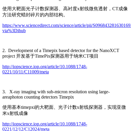
使用大靶面光子计数探测器、高衬度x射线微焦透射，CT成像
方法研究蜡封碎片的内部结构。
https://www.sciencedirect.com/science/article/pii/S09684328163016
via%3Dihub
2. Development of a Timepix based detector for the NanoXCT
project 开发基于TimePix探测器用于纳米CT项目
http://iopscience.iop.org/article/10.1088/1748-
0221/10/11/C11009/meta
3. X-ray imaging with sub-micron resolution using large-
areaphoton counting detectors Timepix
使用基本timepxi的大靶面、光子计数x射线探测器，实现亚微
米x射线成像
http://iopscience.iop.org/article/10.1088/1748-
0221/12/12/C12024/meta