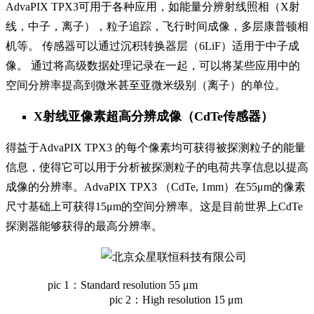
AdvaPIX TPX3可用于各种应用，如能量分辨射线照相（X射
线，中子，离子），粒子追踪，飞行时间成像，多层康普顿相
机等。 传感器可以通过沉积转换器层（6LiF）适用于中子成
像。 通过将高级数据处理记录在一起，可以将某些应用中的
空间分辨率提高到微米甚至亚微米级别（离子）的单位。
X射线亚像素超高分辨成像（CdTe传感器）
得益于AdvaPIX TPX3 的每个像素均可获得被探测粒子的能量
信息，使得它可以用于分析被探测粒子的电荷共享信息以提高
成像的分辨率。AdvaPIX TPX3 （CdTe, 1mm）在55μm的像素
尺寸基础上可获得15μm的空间分辨率。这是目前世界上CdTe
探测器能够获得的最高分辨率。
pic 1：Standard resolution 55 μm
pic 2：High resolution 15 μm