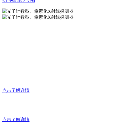
<
Previous
>
Next
光子计数型、像素化X射
线探测器
基于Timepix Timepix2 Timepix3 Medipix3芯片
点击了解详情
光子计数型、像素化X射线探测器
基于Timepix Timepix2 Timepix3 Medipix3芯片
点击了解详情