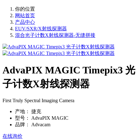
你的位置
网站首页
产品中心
EUV/SXR/X射线探测器
混合光子计数X射线探测器-无缝拼接
AdvaPIX MAGIC Timepix3 光
子计数X射线探测器
First Truly Spectral Imaging Camera
产地：
捷克
型号：
AdvaPIX MAGIC
品牌：
Advacam
在线询价