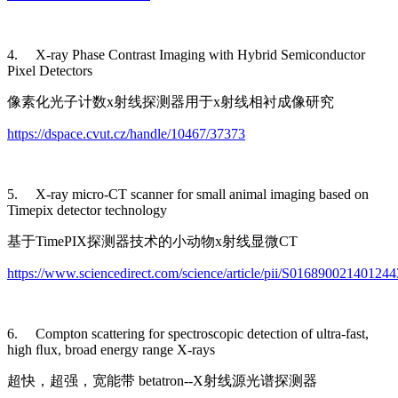
4. X‐ray Phase Contrast Imaging with Hybrid Semiconductor
Pixel Detectors
像素化光子计数x射线探测器用于x射线相衬成像研究
https://dspace.cvut.cz/handle/10467/37373
5. X-ray micro-CT scanner for small animal imaging based on
Timepix detector technology
基于TimePIX探测器技术的小动物x射线显微CT
https://www.sciencedirect.com/science/article/pii/S016890021401244
6. Compton scattering for spectroscopic detection of ultra-fast,
high ﬂux, broad energy range X-rays
超快，超强，宽能带 betatron--X射线源光谱探测器