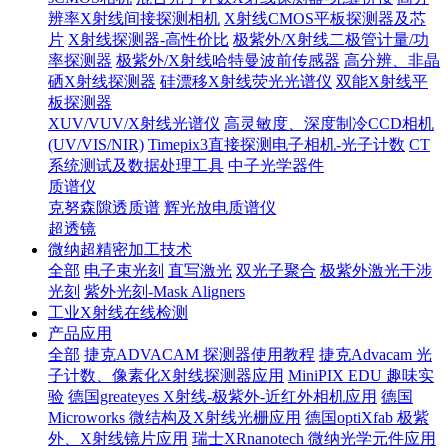
辨率X射线间接探测相机
X射线CMOS平板探测器及芯
片
X射线探测器-高性价比
极紫外/X射线二极管计量/功
率探测器
极紫外/X射线哈特曼波前传感器
高分辨、非晶
硒X射线探测器
硅漂移X射线荧光光谱仪
双能X射线平
板探测器
XUV/VUV/X射线光谱仪
高灵敏度、深度制冷CCD相机
(UV/VIS/NIR)
Timepix3直接探测电子相机-光子计数
CT
系统测试及数据处理工具
中子光学器件
质谱仪
克努森隙透质谱
辉光放电质谱仪
超透镜
微纳超精密加工技术
全部
电子束光刻
直写激光
双光子聚合
极紫外激光干涉
光刻
紫外光刻-Mask Aligners
工业X射线在线检测
产品应用
全部
捷克ADVACAM 探测器使用教程
捷克Advacam 光
子计数、像素化X射线探测器应用
MiniPIX EDU 趣味实
验
德国greateyes X射线-极紫外-近红外相机应用
德国
Microworks 微结构及X射线光栅应用
德国optiXfab 极紫
外、X射线镜片应用
瑞士XRnanotech 微纳光学元件应用