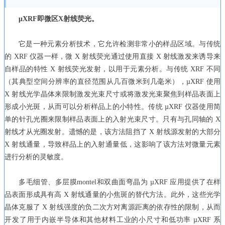
μXRF即微区X射线荧光。
它是一种元素分析技术，它允许检测非常小的样品区域。与传统
的 XRF 仪器一样，微 X 射线荧光通过使用直接 X 射线激发来诱导来
自样品的特性 X 射线荧光发射，以用于元素分析。与传统 XRF 不同
（其典型空间分辨率的直径范围从几百微米到几毫米），µXRF 使用
X 射线光学晶体来限制激发光束尺寸或将激发光束聚焦到样品表面上
形成小光斑，从而可以分析样品上的小特性。传统 µXRF 仪器使用简
单的针孔光圈来限制样品表面上的入射光束尺寸。只有与孔同轴的 X
射线才从光圈发射。遗憾的是，该方法阻挡了 X 射线源发射的大部分
X 射线通量，导致样品上的入射通量低，这影响了该方法对微量元素
进行分析的灵敏度。
多毛细管、多层膜montel和双曲面弯晶为 µXRF 应用提供了在样
品表面形成具有高 X 射线通量的小焦斑的替代方法。此外，这些光学
晶体克服了 X 射线强度的负二次方对离源距离的依存性的限制，从而
开发了用于内嵌半导体和其他材料工业的小尺寸和低功率 µXRF 系