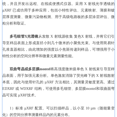
统，并且开发出远程、在线或便携式仪器。采用 X 射线光学透镜的
µXRF 已成功用于多种应用，包括小特性评估、元素映射、薄膜和镀
层厚度测量、微量污染物检测、用于高级电路板的多层涂层评估、微
粒分析和取证。
多毛细管X光透镜
从发散 X 射线源收集 复色X 射线，并将它们引
导至样品表面上形成直径小到几十微米的小聚焦光束。与使用简易针
孔准直器相比，由此增加的强度以小焦斑传递到样品，可增强用于小
特性分析的空间分辨率和微量元素测量性能。
双曲弯晶或多层膜montel
将高强度微米级单色 X 射线束引导至样
品表面，用于加强元素分析。单色激发消除了荧光峰下的 X 射线散射
本底，因此与使用针孔的 µXRF 方法相比，其测量灵敏度更高。通过
EDXRF 或 WDXRF 结构，可使用多毛细管、多层膜montel和双曲面弯
晶可实现 µXRF技术。
1）标准 µXRF 配置。可以扫描样品，以小至 10 µm（随能量变
化）的空间分辨率测量样品内的元素分布。