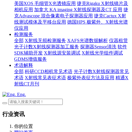
美国XOS 毛细管X光透镜应用
捷克Rigaku X射线镜片及
相机应用
加拿大 KA imaging X射线探测器及CT 应用
捷
克Advascope 混合像素电子探测器应用
捷克Cactux X射
线测试模体及平移台应用
德国HPS 极紫外、X射线光谱
仪应用
检测服务
全部
X射线无损检测服务
XAFS光谱数据解析
仪器租赁
光子计数X射线探测器加工服务
探测器Sensor清洗
软件
SDK辅助开发
X射线源安装调试
X射线光学组件调试
GDMS增值服务
术语解释
全部
科研CCD相机常见术语
光子计数X射线探测器常见
术语
X射线常见表征术语
极紫外表征方法及应用
精通X
射线CT月刊
Eng.
行业资讯
你的位置