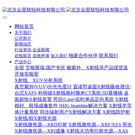
网站首页
关于我们
公司简介
新闻动态
行业资讯
企业新闻
独家合作伙伴
联系我们
在线留言
在线申请
加入我们
产品中心
全部
艾格斯瑞-国产专区
极紫外、X射线等产品现货及
开放实验室
X射线、XUV分析系统
真空紫外(VUV)分光光度计
直读型桌面X射线吸收谱仪/
台式XAFS
科研级X射线相衬微米CT系统/3D显微镜
桌
面超快X射线装置
劳厄(Laue)实时单晶定向系统
X射线
相衬、暗场成像套件
HHG beamline解决方案
X射线半导
体计量系统
同步辐射用户X射线解决方案
X射线防护柜
X射线/软X射线光源
X射线微焦源—XRD衍射
X射线微焦源—XRF/XES 荧光
X射线微焦源—XRI成像
X射线大功率衍射光源—XAS