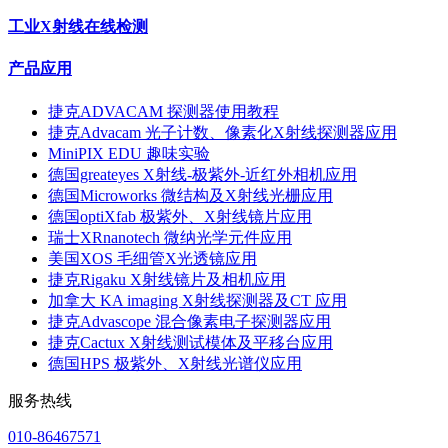
工业X射线在线检测
产品应用
捷克ADVACAM 探测器使用教程
捷克Advacam 光子计数、像素化X射线探测器应用
MiniPIX EDU 趣味实验
德国greateyes X射线-极紫外-近红外相机应用
德国Microworks 微结构及X射线光栅应用
德国optiXfab 极紫外、X射线镜片应用
瑞士XRnanotech 微纳光学元件应用
美国XOS 毛细管X光透镜应用
捷克Rigaku X射线镜片及相机应用
加拿大 KA imaging X射线探测器及CT 应用
捷克Advascope 混合像素电子探测器应用
捷克Cactux X射线测试模体及平移台应用
德国HPS 极紫外、X射线光谱仪应用
服务热线
010-86467571