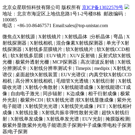
北京众星联恒科技有限公司 版权所有
京ICP备13022579号
地址：北京市海淀区上地信息路1号1-2号楼B栋 邮政编码：
100085
电话：+86-10-86467571 Email:sales@top-unistar.com
微焦点X射线源 | X射线镜片 | X射线晶体 |分析晶体 | 弯晶 | X
射线探测器 | X射线相机 | 混合像素X射线探测器 | 单光子X射
线探测器 | X射线多层膜镜片 | 软X射线镜片 | 软X射线CCD相
机 | 软X射线多层膜 | EUV镜片 | XUV反射镜 | 反射式软X射线
光栅 | 极紫外透射光栅 | MCP探测器 | 高次谐波反射镜 | X射线
分辨测试卡 | X射线分辨率测试卡 | Timepix | medipix | X射线光
谱仪 | 桌面超快X射线装置 | EUV光谱仪 | 内真空软X射线CCD
相机 | 高分辨X射线相机 | 毛细管X光透镜 | X射线衍射 | X射线
吸收光谱 | X射线小角散射 | X射线能谱成像 | X射线能谱CT成
像 | 自由电子激光 | 同步辐射 | K边成像 | 相干衍射成像 | 极紫
外光刻 | 极紫外CDI | 软X射线光谱 |软X射线显微成像 | 紫外光
电子能谱 | X射线荧光光谱 | X射线荧光成像 | PET | X射线相衬
成像 | X射线拉曼 | X射线共振非弹性散射光谱 | 超快X射线衍
射 | X射线单发成像 | X射线单发光谱 | EUV光刻 | 掩膜版检测|
极紫外显微|紫外光电子能谱|质子探测|中子成像|带电粒子探测
器|电子探测