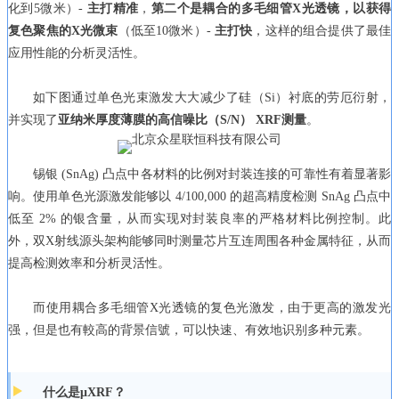
化到5微米）-
主打精准
，
第二个是耦合的多毛细管X光透镜，以获得
复色聚焦的X光微束
（低至10微米）-
主打快
，这样的组合提供了最佳
应用性能的分析灵活性。
如下图通过单色光束激发大大减少了硅（Si）衬底的劳厄衍射，
并实现了
亚纳米厚度薄膜的高信噪比（S/N） XRF测量
。
锡银 (SnAg) 凸点中各材料的比例对封装连接的可靠性有着显著影
响。使用单色光源激发能够以 4/100,000 的超高精度检测 SnAg 凸点中
低至 2% 的银含量，从而实现对封装良率的严格材料比例控制。此
外，双X射线源头架构能够同时测量芯片互连周围各种金属特征，从而
提高检测效率和分析灵活性。
而使用耦合多毛细管X光透镜的复色光激发，由于更高的激发光
强，但是也有較高的背景信號，可以快速、有效地识别多种元素。
什么是μXRF？