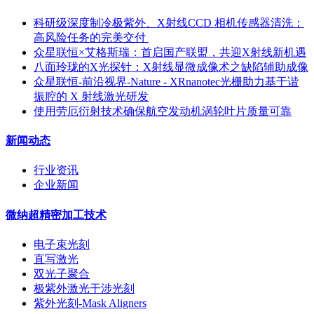
科研级深度制冷极紫外、X射线CCD 相机传感器清洗：
高风险任务的完美交付 ​
众星联恒×艾格斯瑞：首启国产联盟，共迎X射线新机遇
八面玲珑的X光探针：X射线显微成像术之缺陷辅助成像
众星联恒-前沿视界-Nature - XRnanotec光栅助力基于谐
振腔的 X 射线激光研发
使用劳厄衍射技术确保航空发动机涡轮叶片质量可靠
新闻动态
行业资讯
企业新闻
微纳超精密加工技术
电子束光刻
直写激光
双光子聚合
极紫外激光干涉光刻
紫外光刻-Mask Aligners