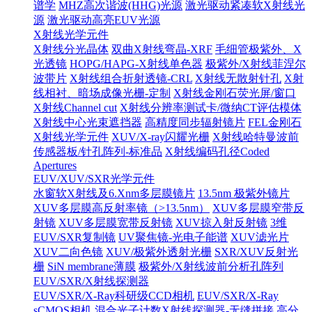
谱学
MHZ高次谐波(HHG)光源
激光驱动紧凑软X射线光
源
激光驱动高亮EUV光源
X射线光学元件
X射线分光晶体
双曲X射线弯晶-XRF
毛细管极紫外、X
光透镜
HOPG/HAPG-X射线单色器
极紫外/X射线菲涅尔
波带片
X射线组合折射透镜-CRL
X射线无散射针孔
X射
线相衬、暗场成像光栅-定制
X射线金刚石荧光屏/窗口
X射线Channel cut
X射线分辨率测试卡/微纳CT评估模体
X射线中心光束遮挡器
高精度同步辐射镜片
FEL金刚石
X射线光学元件
XUV/X-ray闪耀光栅
X射线哈特曼波前
传感器板/针孔阵列-标准品
X射线编码孔径Coded
Apertures
EUV/XUV/SXR光学元件
水窗软X射线及6.Xnm多层膜镜片
13.5nm 极紫外镜片
XUV多层膜高反射率镜（>13.5nm）
XUV多层膜窄带反
射镜
XUV多层膜宽带反射镜
XUV掠入射反射镜
3维
EUV/SXR复制镜
UV聚焦镜-光电子能谱
XUV滤光片
XUV二向色镜
XUV/极紫外透射光栅
SXR/XUV反射光
栅
SiN membrane薄膜
极紫外/X射线波前分析孔阵列
EUV/SXR/X射线探测器
EUV/SXR/X-Ray科研级CCD相机
EUV/SXR/X-Ray
sCMOS相机
混合光子计数X射线探测器-无缝拼接
高分