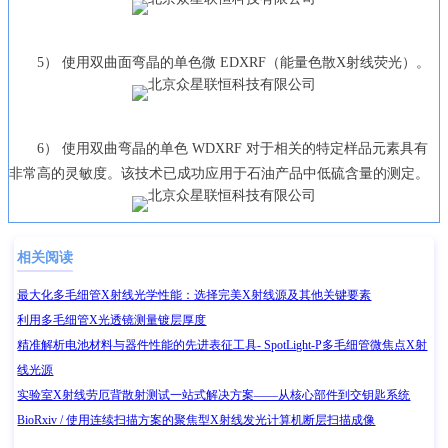
5） 使用双曲面弯晶的单色微 EDXRF（能量色散X射线荧光）。
6） 使用双曲弯晶的单色 WDXRF 对于相关的特定样品元素具有
非常高的灵敏度。该技术已成功应用于石油产品中低硫含量的测定。
相关阅读
最大化多毛细管X射线光学性能：选择完美X射线源及其他关键要素
利用多毛细管X光透镜测量镀层厚度
精准解析电池材料与器件性能的先进表征工具- SpotLight-P多毛细管微焦点X射
线光源
实验室X射线劳厄背散射测试一站式解决方案——从核心部件到交钥匙系统
BioRxiv / 使用连续扫描方案的聚焦型X射线发光计算机断层扫描成像