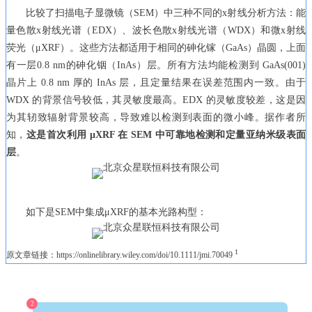
比较了扫描电子显微镜（SEM）中三种不同的x射线分析方法：能
量色散x射线光谱（EDX）、波长色散x射线光谱（WDX）和微x射线
荧光（μXRF）。这些方法都适用于相同的砷化镓（GaAs）晶圆，上面
有一层0.8 nm的砷化铟（InAs）层。所有方法均能检测到 GaAs(001)
晶片上 0.8 nm 厚的 InAs 层，且定量结果在误差范围内一致。由于
WDX 的背景信号较低，其灵敏度最高。EDX 的灵敏度较差，这是因
为其轫致辐射背景较高，导致难以检测到表面的微小峰。据作者所
知，
这是首次利用 μXRF 在 SEM 中可靠地检测和定量亚纳米级表面
层
。
如下是SEM中集成μXRF的基本光路构型：
1
原文章链接：https://onlinelibrary.wiley.com/doi/10.1111/jmi.70049
2