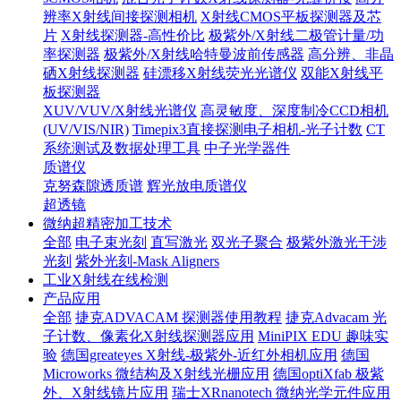
辨率X射线间接探测相机
X射线CMOS平板探测器及芯
片
X射线探测器-高性价比
极紫外/X射线二极管计量/功
率探测器
极紫外/X射线哈特曼波前传感器
高分辨、非晶
硒X射线探测器
硅漂移X射线荧光光谱仪
双能X射线平
板探测器
XUV/VUV/X射线光谱仪
高灵敏度、深度制冷CCD相机
(UV/VIS/NIR)
Timepix3直接探测电子相机-光子计数
CT
系统测试及数据处理工具
中子光学器件
质谱仪
克努森隙透质谱
辉光放电质谱仪
超透镜
微纳超精密加工技术
全部
电子束光刻
直写激光
双光子聚合
极紫外激光干涉
光刻
紫外光刻-Mask Aligners
工业X射线在线检测
产品应用
全部
捷克ADVACAM 探测器使用教程
捷克Advacam 光
子计数、像素化X射线探测器应用
MiniPIX EDU 趣味实
验
德国greateyes X射线-极紫外-近红外相机应用
德国
Microworks 微结构及X射线光栅应用
德国optiXfab 极紫
外、X射线镜片应用
瑞士XRnanotech 微纳光学元件应用