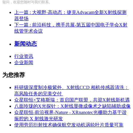
疑问，欢迎您随时与我们联系。
上一篇
: 大视野·高动态：捷克Advacam全新X射线探测
器登场
下一篇
: 前沿科技，携手共展-第五届中国电子学会X射
线管学术会议
新闻动态
行业资讯
企业新闻
为您推荐
科研级深度制冷极紫外、X射线CCD 相机传感器清洗：
高风险任务的完美交付 ​
众星联恒×艾格斯瑞：首启国产联盟，共迎X射线新机遇
八面玲珑的X光探针：X射线显微成像术之缺陷辅助成像
众星联恒-前沿视界-Nature - XRnanotec光栅助力基于谐
振腔的 X 射线激光研发
使用劳厄衍射技术确保航空发动机涡轮叶片质量可靠