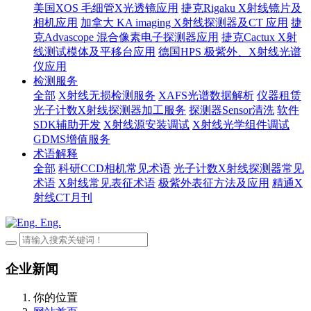
美国XOS 毛细管X光透镜应用
捷克Rigaku X射线镜片及
相机应用
加拿大 KA imaging X射线探测器及CT 应用
捷
克Advascope 混合像素电子探测器应用
捷克Cactux X射
线测试模体及平移台应用
德国HPS 极紫外、X射线光谱
仪应用
检测服务
全部
X射线无损检测服务
XAFS光谱数据解析
仪器租赁
光子计数X射线探测器加工服务
探测器Sensor清洗
软件
SDK辅助开发
X射线源安装调试
X射线光学组件调试
GDMS增值服务
术语解释
全部
科研CCD相机常见术语
光子计数X射线探测器常见
术语
X射线常见表征术语
极紫外表征方法及应用
精通X
射线CT月刊
Eng.
企业新闻
你的位置