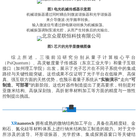
图3 电光机械传感器示意图
机械谐振器通过同时耦合到微波谐振器和光学谐振器
来介导微波-光学频率转换。
输入微波信号通过静电驱动转换为机械振荡。
机械振荡调制泵浦光腔，从而产生转换后的光输出。
图5 芯片的光学显微镜图像
综上所述，三项前沿研究分别从量子计算核心平台
（PsiQuantum）、高灵敏度量子传感器（东京工业大学）和量子互联
接口（加州理工学院）出发，展示了光子芯片在不同子系统中的集成
路径与关键性能突破。这些成果不仅证明了光子平台在低噪声、高保
真、强互联方面的天然优势，也预示着量子系统从
“实验演示”
走向
“可
制造、可部署”
的新阶段。这也对器件制造提出了更高要求，特别是对
亚微米结构、高纵深刻蚀、高折射率材料加工等方面的精度与一致性
控制提出挑战。
XR
nanotech
拥有成熟的微纳结构加工平台，具备在高精度硅、金
刚石、氮化硅等材料体系上进行纳米结构加工制造的能力。对于文中
所涉及的波导、环形谐振器、光学腔体、集成探测器窗口等关键结