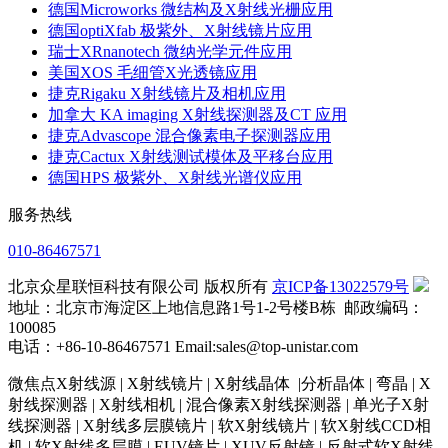
德国Microworks 微结构及X射线光栅应用
德国optiXfab 极紫外、X射线镜片应用
瑞士XRnanotech 微纳光学元件应用
美国XOS 毛细管X光透镜应用
捷克Rigaku X射线镜片及相机应用
加拿大 KA imaging X射线探测器及CT 应用
捷克Advascope 混合像素电子探测器应用
捷克Cactux X射线测试模体及平移台应用
德国HPS 极紫外、X射线光谱仪应用
服务热线
010-86467571
北京众星联恒科技有限公司 版权所有
京ICP备13022579号
地址：北京市海淀区上地信息路1号1-2号楼B栋 邮政编码：
100085
电话：+86-10-86467571 Email:sales@top-unistar.com
微焦点X射线源 | X射线镜片 | X射线晶体 |分析晶体 | 弯晶 | X
射线探测器 | X射线相机 | 混合像素X射线探测器 | 单光子X射
线探测器 | X射线多层膜镜片 | 软X射线镜片 | 软X射线CCD相
机 | 软X射线多层膜 | EUV镜片 | XUV反射镜 | 反射式软X射线