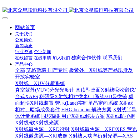
网站首页
关于我们
公司简介
新闻动态
行业资讯
企业新闻
独家合作伙伴
联系我们
在线留言
在线申请
加入我们
产品中心
全部
艾格斯瑞-国产专区
极紫外、X射线等产品现货及
开放实验室
X射线、XUV分析系统
真空紫外(VUV)分光光度计
直读型桌面X射线吸收谱仪/
台式XAFS
科研级X射线相衬微米CT系统/3D显微镜
桌
面超快X射线装置
劳厄(Laue)实时单晶定向系统
X射线
相衬、暗场成像套件
HHG beamline解决方案
X射线半导
体计量系统
同步辐射用户X射线解决方案
X射线防护柜
X射线/软X射线光源
X射线微焦源—XRD衍射
X射线微焦源—XRF/XES 荧光
X射线微焦源—XRI成像
X射线大功率衍射光源—XAS