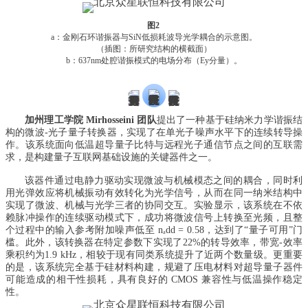
图2
a：金刚石环谐振器与SiN低损耗波导光学耦合的示意图。
（插图：所研究结构的横截面）
b：637nm处腔谐振模式的电场分布（Ey分量）。
加州理工学院 Mirhosseini
团队
提出了一种基于硅纳米力学谐振结
构的微波-光子量子转换器，实现了在单光子噪声水平下的连续转导操
作。该系统面向低温超导量子比特与远程光子通信节点之间的互联需
求，是构建量子互联网基础设施的关键器件之一。
该器件通过电静力驱动实现微波与机械模态之间的耦合，同时利
用光弹效应将机械振动有效转化为光学信号，从而在同一纳米结构中
实现了微波、机械与光学三者的协同交互。实验显示，该系统在不依
赖脉冲操作的连续驱动模式下，成功将微波信号上转换至光频，且整
个过程中的输入参考附加噪声低至 nₐdd = 0.58，达到了“量子可用”门
槛。此外，该转换器在特定参数下实现了22%的转导效率，带宽-效率
乘积约为1.9 kHz，相较于现有同类系统提升了近两个数量级。更重要
的是，该系统完全基于硅材料构建，规避了压电材料对超导量子器件
可能造成的相干性损耗，具有良好的 CMOS 兼容性与低温操作稳定
性。