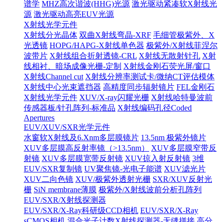
谱学
MHZ高次谐波(HHG)光源
激光驱动紧凑软X射线光
源
激光驱动高亮EUV光源
X射线光学元件
X射线分光晶体
双曲X射线弯晶-XRF
毛细管极紫外、X
光透镜
HOPG/HAPG-X射线单色器
极紫外/X射线菲涅尔
波带片
X射线组合折射透镜-CRL
X射线无散射针孔
X射
线相衬、暗场成像光栅-定制
X射线金刚石荧光屏/窗口
X射线Channel cut
X射线分辨率测试卡/微纳CT评估模体
X射线中心光束遮挡器
高精度同步辐射镜片
FEL金刚石
X射线光学元件
XUV/X-ray闪耀光栅
X射线哈特曼波前
传感器板/针孔阵列-标准品
X射线编码孔径Coded
Apertures
EUV/XUV/SXR光学元件
水窗软X射线及6.Xnm多层膜镜片
13.5nm 极紫外镜片
XUV多层膜高反射率镜（>13.5nm）
XUV多层膜窄带反
射镜
XUV多层膜宽带反射镜
XUV掠入射反射镜
3维
EUV/SXR复制镜
UV聚焦镜-光电子能谱
XUV滤光片
XUV二向色镜
XUV/极紫外透射光栅
SXR/XUV反射光
栅
SiN membrane薄膜
极紫外/X射线波前分析孔阵列
EUV/SXR/X射线探测器
EUV/SXR/X-Ray科研级CCD相机
EUV/SXR/X-Ray
sCMOS相机
混合光子计数X射线探测器-无缝拼接
高分