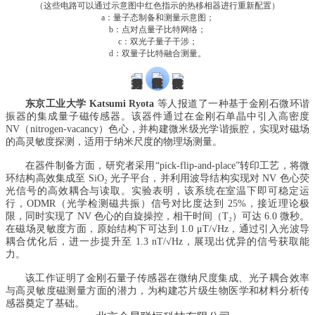
（这些电路可以通过示意图中红色指示的热移相器进行重新配置）
a：量子态制备和测量示意图；
b：点对点量子比特网络；
c：双光子量子干涉；
d：双量子比特融合测量。
东京工业大学 Katsumi Ryota
等人报道了一种基于金刚石微环谐
振器的集成量子磁传感器。该器件通过在金刚石单晶中引入高密度
NV（nitrogen-vacancy）色心，并构建微米级光学谐振腔，实现对磁场
的高灵敏度探测，适用于纳米尺度的物理场测量。
在器件制备方面，研究者采用“pick-flip-and-place”转印工艺，将微
环结构高效集成至 SiO₂ 光子平台，并利用波导结构实现对 NV 色心荧
光信号的高效耦合与读取。实验表明，该系统在室温下即可稳定运
行，ODMR（光学检测磁共振）信号对比度达到 25%，接近理论极
限，同时实现了 NV 色心的自旋操控，相干时间（T₂）可达 6.0 微秒。
在磁场灵敏度方面，原始结构下可达到 1.0 μT/√Hz，通过引入光波导
耦合优化后，进一步提升至 1.3 nT/√Hz，展现出优异的信号获取能
力。
该工作证明了金刚石量子传感器在微纳尺度集成、光子耦合效率
与高灵敏度磁测量方面的潜力，为构建芯片级生物医学和材料分析传
感器奠定了基础。