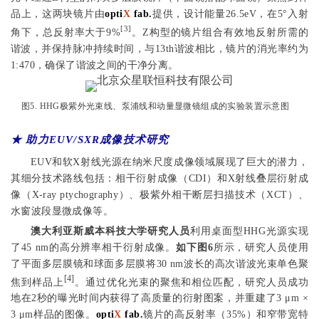
品上，这两块镜片由
opti
X
fab.
提供，设计能量26.5eV，在5°入射
[3]
角下，总反射率大于9%
。Z构型的镜片组合有效地反射所需的
谐波，并保持脉冲持续时间，与13th谐波相比，镜片的消光率约为
1:470，确保了谐波之间的干净分离。
图5. HHG极紫外光束线、泵浦线和动量显微镜组成的实验装置示意图
★ 助力EUV/SXR成像技术研究
EUV和软X射线光源在纳米尺度成像领域展现了巨大的潜力，
其细分技术路线包括：相干衍射成像（CDI）和X射线叠层衍射成
像（X-ray ptychography）、极紫外相干断层扫描技术（XCT）、
水窗波段显微成像等。
澳大利亚斯威本科技大学
研究人员
利用桌面型HHG光源实现
了45 nm的高分辨率相干衍射成像。
如下图6
所示，研究人员使用
了平面多层膜镜和球面多层膜将30 nm波长的高次谐波光束单色聚
[4]
焦到样品上
。通过优化光束的聚焦和相位匹配，研究人员成功
地在2秒的曝光时间内获得了高质量的衍射图案，并重建了3 μm ×
3 μm样品的图像。
opti
X
fab.
镜片的高反射率（35%）和窄带宽特