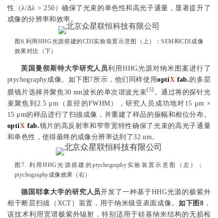
性（λ/Δλ > 250）确保了光束的单色性和高光子通量，显著提升了
成像的分辨率和效率。
图6.利用HHG光源搭建的CDI实验装置示意图（上）；SEM和CDI成像
效果对比（下）
英国曼彻斯特大学研究人员
利用HHG光源对纳米图案进行了
ptychography成像。如下图7所示，他们同样使用
opti
X
fab.
的多层
[5]
膜镜片选择并聚焦30 nm波长的单次谐波光束
。通过将的探针光
束聚焦到2.5 μm（直径的FWHM），研究人员成功地对15 μm ×
15 μm的样品进行了扫描成像，并重建了样品的振幅和相位分布。
opti
X
fab.
镜片的高反射率和窄带宽特性确保了光束的高光子通量
和单色性，使得最终的成像分辨率达到了32 nm。
图7. 利用HHG光源搭建的ptychography实验装置示意图（左）；
ptychography成像效果（右）
德国耶拿大学的研究人员
开发了一种基于HHG光源的极紫外
相干断层扫描（XCT）装置，用于纳米级亚表面成像。
如下图8
，
该技术利用宽谱极紫外辐射，特别适用于硅基纳米结构的无损检