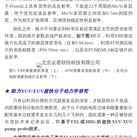
于45nm以上具有宽带的高反射率。下面是22个周期的Mo/Si多层
膜，用于优化短波反射率。Mo/Si多层膜之间添加0.5nm的阻挡
层，作为相互扩散屏障，且增强热稳定性和反射率。
除此之外，镜片不但要达到科学目标还需满足太空的恶劣使用
环境，因此镜片参数必须严格表征。
如下图3
所示，利用XRR测试
镜片在高温下的膜层厚度变化（仅有0.043nm），利用AFM测试镜
片的表面粗糙度（约0.19nm rms），以及在PTB的MLS标定镜片的
反射率。
图3. XRR测量膜层厚度（上）；AFM测量表面粗糙度（中）；在同步
辐射测量的镜片反射率（下）
★ 助力XUV/EUV超快分子动力学研究
只有以时间分辨的方式观察反应的演变，才能获得分子形成、
内部重排和分裂的完整图景。由于分子内的电荷迁移和能量重新分
配等基本过程通常发生在几到几十飞秒内，因此需要一种足够快的
光谱技术来记录反应，即
基于FEL或HHG的超快XUV-XUV
pump-probe技术。