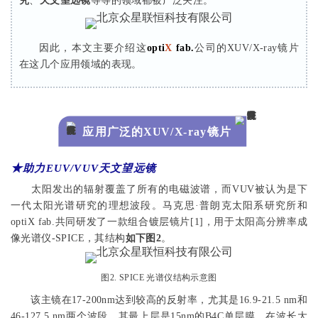
究
、
天文望远镜
等等的领域都被广泛关注。
因此，本文主要介绍这
opti
X
fab.
公司的XUV/X-ray镜片
在这几个应用领域的表现。
应用广泛的XUV/X-ray镜片
★
助力EUV/VUV天文望远镜
太阳发出的辐射覆盖了所有的电磁波谱，而VUV被认为是下
一代太阳光谱研究的理想波段。马克思·普朗克太阳系研究所和
optiX fab.共同研发了一款组合镀层镜片[1]，用于太阳高分辨率成
像光谱仪-SPICE，其结构
如下图2
。
图2. SPICE 光谱仪结构示意图
该主镜在17-200nm达到较高的反射率，尤其是16.9-21.5 nm和
46-127.5 nm两个波段。其最上层是15nm的B4C单层膜，在波长大