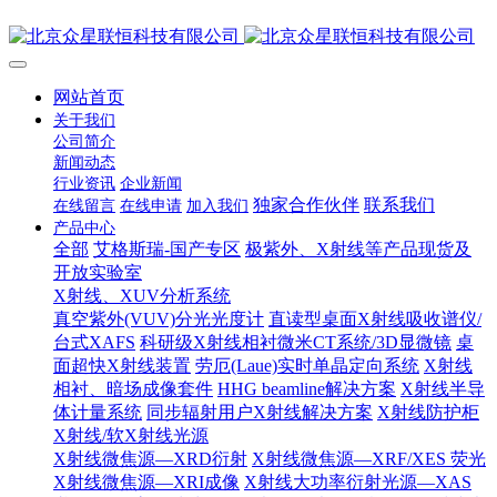
网站首页
关于我们
公司简介
新闻动态
行业资讯
企业新闻
独家合作伙伴
联系我们
在线留言
在线申请
加入我们
产品中心
全部
艾格斯瑞-国产专区
极紫外、X射线等产品现货及
开放实验室
X射线、XUV分析系统
真空紫外(VUV)分光光度计
直读型桌面X射线吸收谱仪/
台式XAFS
科研级X射线相衬微米CT系统/3D显微镜
桌
面超快X射线装置
劳厄(Laue)实时单晶定向系统
X射线
相衬、暗场成像套件
HHG beamline解决方案
X射线半导
体计量系统
同步辐射用户X射线解决方案
X射线防护柜
X射线/软X射线光源
X射线微焦源—XRD衍射
X射线微焦源—XRF/XES 荧光
X射线微焦源—XRI成像
X射线大功率衍射光源—XAS