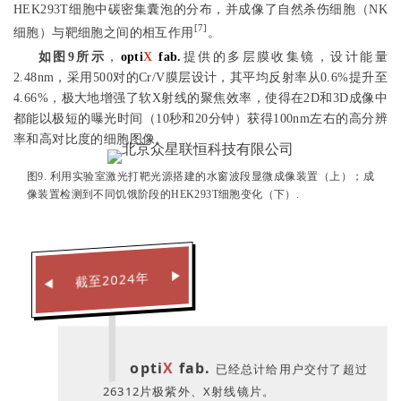
HEK293T细胞中碳密集囊泡的分布，并成像了自然杀伤细胞（NK
[7]
细胞）与靶细胞之间的相互作用
。
如图9所示
，
opti
X
fab.
提供的多层膜收集镜，设计能量
2.48nm，采用500对的Cr/V膜层设计，其平均反射率从0.6%提升至
4.66%，极大地增强了软X射线的聚焦效率，使得在2D和3D成像中
都能以极短的曝光时间（10秒和20分钟）获得100nm左右的高分辨
率和高对比度的细胞图像。
图9. 利用实验室激光打靶光源搭建的水窗波段显微成像装置（上）；成
像装置检测到不同饥饿阶段的HEK293T细胞变化（下）.
▶
截至2024年
◀
opti
X
fab.
已经总计给用户交付了超过
26312片极紫外、X射线镜片。