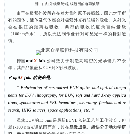
图1. 由红外线至硬x射线范围的电磁波谱
由于在极紫外波段存在着大量的原子共振线，因此对于所
有的固体，液体及气体都会对极紫外光有较强的吸收。入射光
会在很短的距离被吸收，典型的吸收长度为百纳量级
（100nm@水），所以无法制作像针对可见光一样的折射透
镜。
德国
opti
X
fab.
公司致力于制造高精密的光学镜片27余
年，其产品覆盖从EUV到X射线波段。
✔ opti
X
fab
.
的使命是:
“
Fabrication of customized EUV optics and optical compo
nents for EUV lithography, for EUV, soft and hard X-ray applica
tions, synchrotron and FEL beamlines, metrology, fundamental re
search, HHG sources, space applications, etc.
”
虽然EUV的13.5nm是最新EUVL光刻工艺的工作波长，但
就1-100 nm光谱范围而言，其在
显微成像
、
超快分子动力学研