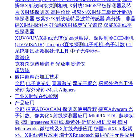
辨率X射线间接探测相机
X射线CMOS平板探测器及芯
片
X射线探测器-高性价比
极紫外/X射线二极管计量/功
率探测器
极紫外/X射线哈特曼波前传感器
高分辨、非晶
硒X射线探测器
硅漂移X射线荧光光谱仪
双能X射线平
板探测器
XUV/VUV/X射线光谱仪
高灵敏度、深度制冷CCD相机
(UV/VIS/NIR)
Timepix3直接探测电子相机-光子计数
CT
系统测试及数据处理工具
中子光学器件
质谱仪
克努森隙透质谱
辉光放电质谱仪
超透镜
微纳超精密加工技术
全部
电子束光刻
直写激光
双光子聚合
极紫外激光干涉
光刻
紫外光刻-Mask Aligners
工业X射线在线检测
产品应用
全部
捷克ADVACAM 探测器使用教程
捷克Advacam 光
子计数、像素化X射线探测器应用
MiniPIX EDU 趣味实
验
德国greateyes X射线-极紫外-近红外相机应用
德国
Microworks 微结构及X射线光栅应用
德国optiXfab 极紫
外、X射线镜片应用
瑞士XRnanotech 微纳光学元件应用