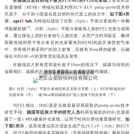
在德国汉堡自由电子激光FLASH2的FL26
光束线
上安装的反
应显微镜（REMI）终端站就是利用XUV-XUV pump-probe技术研
究原子、分子和小团簇在其自然时间尺度上的动力学。
如下图4所
示
，
opti
X
fab.
为终端站提供了分割（Split）平面分束镜和一块椭
[2]
球面聚焦镜
。分割（Split）平面分束镜将入射的FEL光束分成两
束，通过移动上层的分束镜引入路径差，从而产生时间延迟，椭球
面聚焦镜则用于将分束后的光束聚焦到REMI的超音速喷射气体
中。
所有镜片都采用8°的掠入射角，且镀有30nm厚的碳膜，以确
保在30到180 eV的宽带宽实现高反射率。
在极端掠入射角度和波长低于10nm的情况下，碳膜与传统的
金膜相比，碳膜的反射率显著提高，且具有高损伤阈值。
图4. 分割（Split）平面分束镜结构及安装示意图（上）REMI终端站的
光路布局（中）；镀30nm厚的碳镜在8°掠入射角下的反射率（下）
与FEL相比，HHG源是实验室最容易获取的pump-probe技术
研究手段。
德国哥廷根大学
的研究人员
利用实验室的HHG光源搭
建了一套1 MHz极紫外光束线，以用于时间分辨动量显微研究。
如
下图5
所示
，该系统通过高次谐波生成产生26.5 eV（11th）的EUV
光，经过Z构型的两块多层膜镜片（平面镜搭配球面镜）聚焦到样