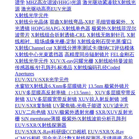
谱学
MHZ高次谐波(HHG)光源
激光驱动紧凑软X射线光
源
激光驱动高亮EUV光源
X射线光学元件
X射线分光晶体
双曲X射线弯晶-XRF
毛细管极紫外、X
光透镜
HOPG/HAPG-X射线单色器
极紫外/X射线菲涅尔
波带片
X射线组合折射透镜-CRL
X射线无散射针孔
X射
线相衬、暗场成像光栅-定制
X射线金刚石荧光屏/窗口
X射线Channel cut
X射线分辨率测试卡/微纳CT评估模体
X射线中心光束遮挡器
高精度同步辐射镜片
FEL金刚石
X射线光学元件
XUV/X-ray闪耀光栅
X射线哈特曼波前
传感器板/针孔阵列-标准品
X射线编码孔径Coded
Apertures
EUV/XUV/SXR光学元件
水窗软X射线及6.Xnm多层膜镜片
13.5nm 极紫外镜片
XUV多层膜高反射率镜（>13.5nm）
XUV多层膜窄带反
射镜
XUV多层膜宽带反射镜
XUV掠入射反射镜
3维
EUV/SXR复制镜
UV聚焦镜-光电子能谱
XUV滤光片
XUV二向色镜
XUV/极紫外透射光栅
SXR/XUV反射光
栅
SiN membrane薄膜
极紫外/X射线波前分析孔阵列
EUV/SXR/X射线探测器
EUV/SXR/X-Ray科研级CCD相机
EUV/SXR/X-Ray
sCMOS相机
混合光子计数X射线探测器-无缝拼接
高分