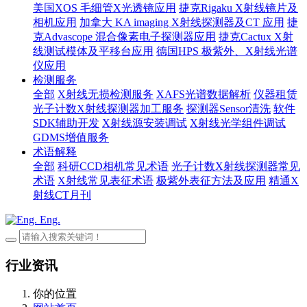
美国XOS 毛细管X光透镜应用
捷克Rigaku X射线镜片及
相机应用
加拿大 KA imaging X射线探测器及CT 应用
捷
克Advascope 混合像素电子探测器应用
捷克Cactux X射
线测试模体及平移台应用
德国HPS 极紫外、X射线光谱
仪应用
检测服务
全部
X射线无损检测服务
XAFS光谱数据解析
仪器租赁
光子计数X射线探测器加工服务
探测器Sensor清洗
软件
SDK辅助开发
X射线源安装调试
X射线光学组件调试
GDMS增值服务
术语解释
全部
科研CCD相机常见术语
光子计数X射线探测器常见
术语
X射线常见表征术语
极紫外表征方法及应用
精通X
射线CT月刊
Eng.
行业资讯
你的位置