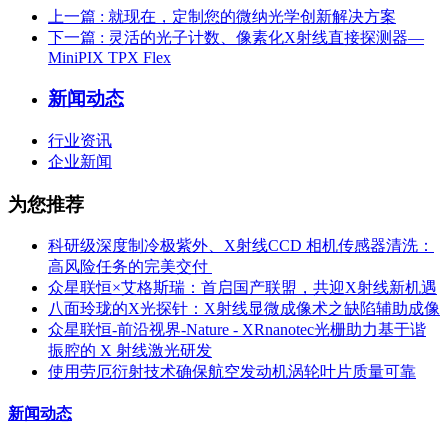
上一篇
: 就现在，定制您的微纳光学创新解决方案
下一篇
: 灵活的光子计数、像素化X射线直接探测器—
MiniPIX TPX Flex
新闻动态
行业资讯
企业新闻
为您推荐
科研级深度制冷极紫外、X射线CCD 相机传感器清洗：
高风险任务的完美交付 ​
众星联恒×艾格斯瑞：首启国产联盟，共迎X射线新机遇
八面玲珑的X光探针：X射线显微成像术之缺陷辅助成像
众星联恒-前沿视界-Nature - XRnanotec光栅助力基于谐
振腔的 X 射线激光研发
使用劳厄衍射技术确保航空发动机涡轮叶片质量可靠
新闻动态