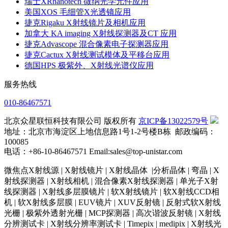
瑞士XRnanotech 微纳光学元件应用
美国XOS 毛细管X光透镜应用
捷克Rigaku X射线镜片及相机应用
加拿大 KA imaging X射线探测器及CT 应用
捷克Advascope 混合像素电子探测器应用
捷克Cactux X射线测试模体及平移台应用
德国HPS 极紫外、X射线光谱仪应用
服务热线
010-86467571
北京众星联恒科技有限公司 版权所有
京ICP备13022579号
地址：北京市海淀区上地信息路1号1-2号楼B栋 邮政编码：
100085
电话：+86-10-86467571 Email:sales@top-unistar.com
微焦点X射线源 | X射线镜片 | X射线晶体 |分析晶体 | 弯晶 | X
射线探测器 | X射线相机 | 混合像素X射线探测器 | 单光子X射
线探测器 | X射线多层膜镜片 | 软X射线镜片 | 软X射线CCD相
机 | 软X射线多层膜 | EUV镜片 | XUV反射镜 | 反射式软X射线
光栅 | 极紫外透射光栅 | MCP探测器 | 高次谐波反射镜 | X射线
分辨测试卡 | X射线分辨率测试卡 | Timepix | medipix | X射线光