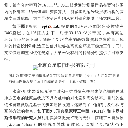
[6]
测，轴向分辨率可达16 nm
。XCT技术通过测量样品在宽谱范围
内的反射率，结合傅里叶变换算法，能够实现纳米级层状结构的高
精度三维成像，为半导体制造和纳米材料研究提供了强大的工具。
如下图8
所示，
opti
X
fab.
提供的XUV超环面聚焦镜片镀有
B4C膜层，在10°掠入射下，对于30-130 eV的带宽，具有高达
56%-85%的反射率，确保了XUV光束的高效聚焦和成像质量。镜
片的精密设计和制造工艺使其能够在高真空环境下稳定工作，同时
支持快速调整和优化光路，为纳米级材料的精确分析提供了可靠支
持。
图8. 利用HHG光源搭建的XCT实验装置示意图（左）；利用XCT测量
的截面图像发现了两个埋藏的金层和一个氧化硅层（右）
水窗x射线显微镜允许二维和三维成像完整的未染色细胞在其
冷冻固定的近原生状态下具有独特的对比度和高分辨率。目前的生
物水窗显微镜是基于同步加速器设施，这限制了它们的可及性和与
互补方法的整合。
如下图9
，
瑞典皇家理工学院（KTH）
和
卡罗林
斯卡学院的研究人员
利用实验室激光打靶的光源，搭建了水窗波段
（2.3nm-4.4nm）的冷冻X射线显微镜，监测了饥饿状态下