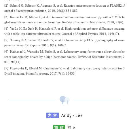
[2] Schmid G, Schnorr K, Augustin S, et al. Reaction microscope endstation at FLASH2. J
ournal of synchrotron radiation, 2019, 26(3): 854-867.
[3] Keunecke M, Möller C, et al. Time-resolved momentum microscopy with a 1 MHz hi
gh-harmonic extreme ultraviolet beamline. Review of Scientific Instruments, 2020, 91(6).
[4] Vu Le H, Ba Dinh K, Hannaford P, et al. High resolution coherent diffractive imaging
with a table-top extreme ultraviolet source. Journal of Applied Physics, 2014, 116(17).
[5] Truong N X, Safaei R, Cardin V, et al. Coherent tabletop EUV ptychography of nano
patterns. Scientific Reports, 2018, 8(1): 16693.
[6] Nathanael J, Wünsche M, Fuchs S, et al. Laboratory setup for extreme ultraviolet cohe
rence tomography driven by a high-harmonic source. Review of Scientific Instruments, 2
019, 90(11).
[7] Fogelqvist E, Kördel M, Carannante V, et al. Laboratory cryo x-ray microscopy for 3
D cell imaging. Scientific reports, 2017, 7(1): 13433.
内 容
Andy · Lee
审 核
凯文