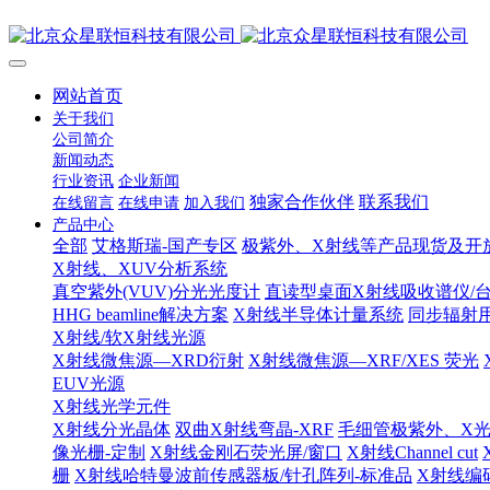
网站首页
关于我们
公司简介
新闻动态
行业资讯
企业新闻
独家合作伙伴
联系我们
在线留言
在线申请
加入我们
产品中心
全部
艾格斯瑞-国产专区
极紫外、X射线等产品现货及开
X射线、XUV分析系统
真空紫外(VUV)分光光度计
直读型桌面X射线吸收谱仪/台
HHG beamline解决方案
X射线半导体计量系统
同步辐射
X射线/软X射线光源
X射线微焦源—XRD衍射
X射线微焦源—XRF/XES 荧光
EUV光源
X射线光学元件
X射线分光晶体
双曲X射线弯晶-XRF
毛细管极紫外、X
像光栅-定制
X射线金刚石荧光屏/窗口
X射线Channel cut
栅
X射线哈特曼波前传感器板/针孔阵列-标准品
X射线编码孔