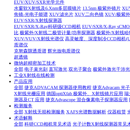
EUV/XUV/SXR光学元件
水窗软X射线及6.Xnm多层膜镜片
13.5nm 极紫外镜片
XU
焦镜-光电子能谱
XUV滤光片
XUV二向色镜
XUV/极紫
EUV/SXR/X射线探测器
EUV/SXR/X-Ray科研级CCD相机
EUV/SXR/X-Ray sC
比
极紫外/X射线二极管计量/功率探测器
极紫外/X射线
XUV/VUV/X射线光谱仪
高灵敏度、深度制冷CCD相机(UV/V
质谱仪
克努森隙透质谱
辉光放电质谱仪
超透镜
微纳超精密加工技术
全部
电子束光刻
直写激光
双光子聚合
极紫外激光干涉光
工业X射线在线检测
产品应用
全部
捷克ADVACAM 探测器使用教程
捷克Advacam
X射线光栅应用
德国optiXfab 极紫外、X射线镜片应用
瑞
测器及CT 应用
捷克Advascope 混合像素电子探测器应用
检测服务
全部
X射线无损检测服务
XAFS光谱数据解析
仪器租赁
术语解释
全部
科研CCD相机常见术语
光子计数X射线探测器常见