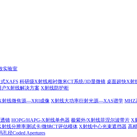
放实验室
式XAFS
科研级X射线相衬微米CT系统/3D显微镜
桌面超快X射
用户X射线解决方案
X射线防护柜
X射线微焦源—XRI成像
X射线大功率衍射光源—XAS谱学
MHZ
光透镜
HOPG/HAPG-X射线单色器
极紫外/X射线菲涅尔波带片
X
X射线分辨率测试卡/微纳CT评估模体
X射线中心光束遮挡器
高
径Coded Apertures