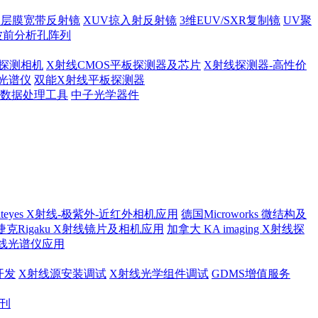
多层膜宽带反射镜
XUV掠入射反射镜
3维EUV/SXR复制镜
UV聚
波前分析孔阵列
探测相机
X射线CMOS平板探测器及芯片
X射线探测器-高性价
光谱仪
双能X射线平板探测器
及数据处理工具
中子光学器件
ateyes X射线-极紫外-近红外相机应用
德国Microworks 微结构及
捷克Rigaku X射线镜片及相机应用
加拿大 KA imaging X射线探
射线光谱仪应用
开发
X射线源安装调试
X射线光学组件调试
GDMS增值服务
月刊