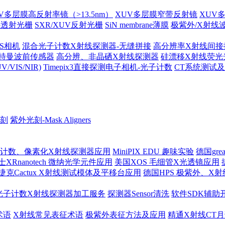
V多层膜高反射率镜（>13.5nm）
XUV多层膜窄带反射镜
XUV
外透射光栅
SXR/XUV反射光栅
SiN membrane薄膜
极紫外/X射线
MOS相机
混合光子计数X射线探测器-无缝拼接
高分辨率X射线间接
哈特曼波前传感器
高分辨、非晶硒X射线探测器
硅漂移X射线荧光
IS/NIR)
Timepix3直接探测电子相机-光子计数
CT系统测试
刻
紫外光刻-Mask Aligners
 光子计数、像素化X射线探测器应用
MiniPIX EDU 趣味实验
德国gre
士XRnanotech 微纳光学元件应用
美国XOS 毛细管X光透镜应用
捷克Cactux X射线测试模体及平移台应用
德国HPS 极紫外、X
光子计数X射线探测器加工服务
探测器Sensor清洗
软件SDK辅助
术语
X射线常见表征术语
极紫外表征方法及应用
精通X射线CT