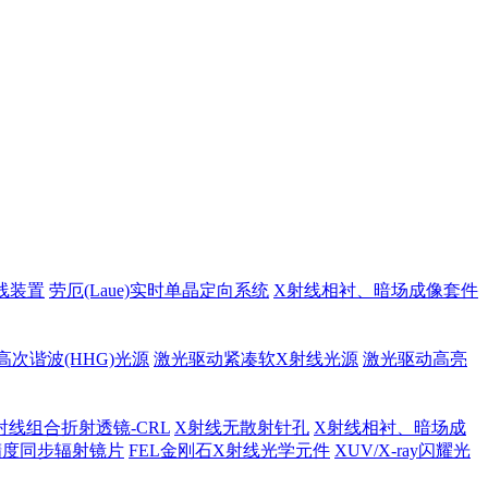
线装置
劳厄(Laue)实时单晶定向系统
X射线相衬、暗场成像套件
高次谐波(HHG)光源
激光驱动紧凑软X射线光源
激光驱动高亮
射线组合折射透镜-CRL
X射线无散射针孔
X射线相衬、暗场成
精度同步辐射镜片
FEL金刚石X射线光学元件
XUV/X-ray闪耀光