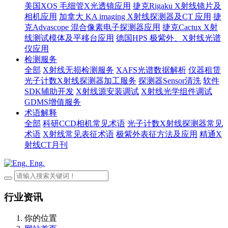
美国XOS 毛细管X光透镜应用
捷克Rigaku X射线镜片及
相机应用
加拿大 KA imaging X射线探测器及CT 应用
捷
克Advascope 混合像素电子探测器应用
捷克Cactux X射
线测试模体及平移台应用
德国HPS 极紫外、X射线光谱
仪应用
检测服务
全部
X射线无损检测服务
XAFS光谱数据解析
仪器租赁
光子计数X射线探测器加工服务
探测器Sensor清洗
软件
SDK辅助开发
X射线源安装调试
X射线光学组件调试
GDMS增值服务
术语解释
全部
科研CCD相机常见术语
光子计数X射线探测器常见
术语
X射线常见表征术语
极紫外表征方法及应用
精通X
射线CT月刊
Eng.
行业资讯
你的位置