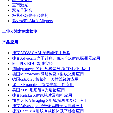
直写激光
双光子聚合
极紫外激光干涉光刻
紫外光刻-Mask Aligners
工业X射线在线检测
产品应用
捷克ADVACAM 探测器使用教程
捷克Advacam 光子计数、像素化X射线探测器应用
MiniPIX EDU 趣味实验
德国greateyes X射线-极紫外-近红外相机应用
德国Microworks 微结构及X射线光栅应用
德国optiXfab 极紫外、X射线镜片应用
瑞士XRnanotech 微纳光学元件应用
美国XOS 毛细管X光透镜应用
捷克Rigaku X射线镜片及相机应用
加拿大 KA imaging X射线探测器及CT 应用
捷克Advascope 混合像素电子探测器应用
捷克Cactux X射线测试模体及平移台应用