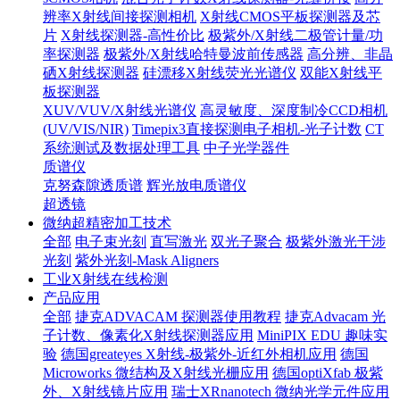
辨率X射线间接探测相机
X射线CMOS平板探测器及芯
片
X射线探测器-高性价比
极紫外/X射线二极管计量/功
率探测器
极紫外/X射线哈特曼波前传感器
高分辨、非晶
硒X射线探测器
硅漂移X射线荧光光谱仪
双能X射线平
板探测器
XUV/VUV/X射线光谱仪
高灵敏度、深度制冷CCD相机
(UV/VIS/NIR)
Timepix3直接探测电子相机-光子计数
CT
系统测试及数据处理工具
中子光学器件
质谱仪
克努森隙透质谱
辉光放电质谱仪
超透镜
微纳超精密加工技术
全部
电子束光刻
直写激光
双光子聚合
极紫外激光干涉
光刻
紫外光刻-Mask Aligners
工业X射线在线检测
产品应用
全部
捷克ADVACAM 探测器使用教程
捷克Advacam 光
子计数、像素化X射线探测器应用
MiniPIX EDU 趣味实
验
德国greateyes X射线-极紫外-近红外相机应用
德国
Microworks 微结构及X射线光栅应用
德国optiXfab 极紫
外、X射线镜片应用
瑞士XRnanotech 微纳光学元件应用