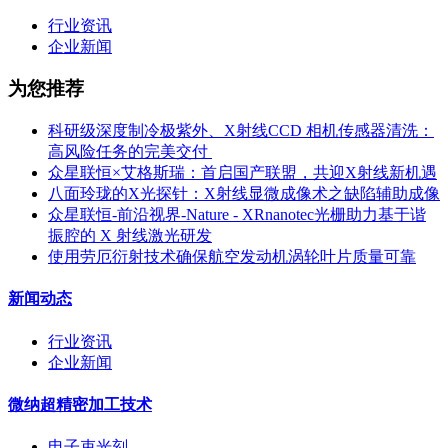
行业资讯
企业新闻
为您推荐
科研级深度制冷极紫外、X射线CCD 相机传感器清洗：
高风险任务的完美交付 ​
众星联恒×艾格斯瑞：首启国产联盟，共迎X射线新机遇
八面玲珑的X光探针：X射线显微成像术之缺陷辅助成像
众星联恒-前沿视界-Nature - XRnanotec光栅助力基于谐
振腔的 X 射线激光研发
使用劳厄衍射技术确保航空发动机涡轮叶片质量可靠
新闻动态
行业资讯
企业新闻
微纳超精密加工技术
电子束光刻