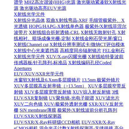
谱学
MHZ高次谐波(HHG)光源
激光驱动紧凑软X射线光
源
激光驱动高亮EUV光源
X射线光学元件
X射线分光晶体
双曲X射线弯晶-XRF
毛细管极紫外、X
光透镜
HOPG/HAPG-X射线单色器
极紫外/X射线菲涅尔
波带片
X射线组合折射透镜-CRL
X射线无散射针孔
X射
线相衬、暗场成像光栅-定制
X射线金刚石荧光屏/窗口
X射线Channel cut
X射线分辨率测试卡/微纳CT评估模体
X射线中心光束遮挡器
高精度同步辐射镜片
FEL金刚石
X射线光学元件
XUV/X-ray闪耀光栅
X射线哈特曼波前
传感器板/针孔阵列-标准品
X射线编码孔径Coded
Apertures
EUV/XUV/SXR光学元件
水窗软X射线及6.Xnm多层膜镜片
13.5nm 极紫外镜片
XUV多层膜高反射率镜（>13.5nm）
XUV多层膜窄带反
射镜
XUV多层膜宽带反射镜
XUV掠入射反射镜
3维
EUV/SXR复制镜
UV聚焦镜-光电子能谱
XUV滤光片
XUV二向色镜
XUV/极紫外透射光栅
SXR/XUV反射光
栅
SiN membrane薄膜
极紫外/X射线波前分析孔阵列
EUV/SXR/X射线探测器
EUV/SXR/X-Ray科研级CCD相机
EUV/SXR/X-Ray
sCMOS相机
混合光子计数X射线探测器-无缝拼接
高分