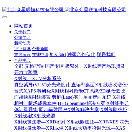
网站首页
关于我们
公司简介
新闻动态
行业资讯
企业新闻
独家合作伙伴
联系我们
在线留言
在线申请
加入我们
产品中心
全部
艾格斯瑞-国产专区
极紫外、X射线等产品现货及
开放实验室
X射线、XUV分析系统
真空紫外(VUV)分光光度计
直读型桌面X射线吸收谱仪/
台式XAFS
科研级X射线相衬微米CT系统/3D显微镜
桌
面超快X射线装置
劳厄(Laue)实时单晶定向系统
X射线
相衬、暗场成像套件
HHG beamline解决方案
X射线半导
体计量系统
同步辐射用户X射线解决方案
X射线防护柜
X射线/软X射线光源
X射线微焦源—XRD衍射
X射线微焦源—XRF/XES 荧光
X射线微焦源—XRI成像
X射线大功率衍射光源—XAS