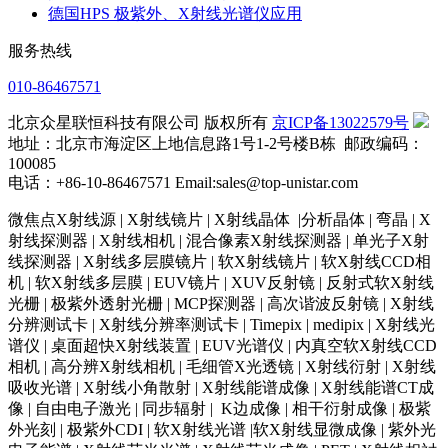
德国HPS 极紫外、X射线光谱仪应用
服务热线
010-86467571
北京众星联恒科技有限公司 版权所有
京ICP备13022579号
地址：北京市海淀区上地信息路1号1-2号楼B栋 邮政编码：
100085
电话：+86-10-86467571 Email:sales@top-unistar.com
微焦点X射线源 | X射线镜片 | X射线晶体 |分析晶体 | 弯晶 | X
射线探测器 | X射线相机 | 混合像素X射线探测器 | 单光子X射
线探测器 | X射线多层膜镜片 | 软X射线镜片 | 软X射线CCD相
机 | 软X射线多层膜 | EUV镜片 | XUV反射镜 | 反射式软X射线
光栅 | 极紫外透射光栅 | MCP探测器 | 高次谐波反射镜 | X射线
分辨测试卡 | X射线分辨率测试卡 | Timepix | medipix | X射线光
谱仪 | 桌面超快X射线装置 | EUV光谱仪 | 内真空软X射线CCD
相机 | 高分辨X射线相机 | 毛细管X光透镜 | X射线衍射 | X射线
吸收光谱 | X射线小角散射 | X射线能谱成像 | X射线能谱CT成
像 | 自由电子激光 | 同步辐射 | K边成像 | 相干衍射成像 | 极紫
外光刻 | 极紫外CDI | 软X射线光谱 |软X射线显微成像 | 紫外光