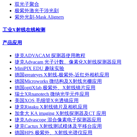
双光子聚合
极紫外激光干涉光刻
紫外光刻-Mask Aligners
工业X射线在线检测
产品应用
捷克ADVACAM 探测器使用教程
捷克Advacam 光子计数、像素化X射线探测器应用
MiniPIX EDU 趣味实验
德国greateyes X射线-极紫外-近红外相机应用
德国Microworks 微结构及X射线光栅应用
德国optiXfab 极紫外、X射线镜片应用
瑞士XRnanotech 微纳光学元件应用
美国XOS 毛细管X光透镜应用
捷克Rigaku X射线镜片及相机应用
加拿大 KA imaging X射线探测器及CT 应用
捷克Advascope 混合像素电子探测器应用
捷克Cactux X射线测试模体及平移台应用
德国HPS 极紫外、X射线光谱仪应用