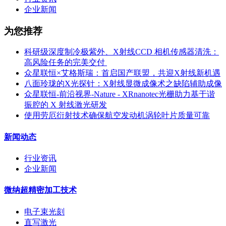
企业新闻
为您推荐
科研级深度制冷极紫外、X射线CCD 相机传感器清洗：
高风险任务的完美交付 ​
众星联恒×艾格斯瑞：首启国产联盟，共迎X射线新机遇
八面玲珑的X光探针：X射线显微成像术之缺陷辅助成像
众星联恒-前沿视界-Nature - XRnanotec光栅助力基于谐
振腔的 X 射线激光研发
使用劳厄衍射技术确保航空发动机涡轮叶片质量可靠
新闻动态
行业资讯
企业新闻
微纳超精密加工技术
电子束光刻
直写激光