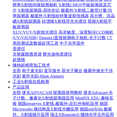
辨率X射线间接探测相机
X射线CMOS平板探测器及芯
片
X射线探测器-高性价比
极紫外/X射线二极管计量/功
率探测器
极紫外/X射线哈特曼波前传感器
高分辨、非晶
硒X射线探测器
硅漂移X射线荧光光谱仪
双能X射线平
板探测器
XUV/VUV/X射线光谱仪
高灵敏度、深度制冷CCD相机
(UV/VIS/NIR)
Timepix3直接探测电子相机-光子计数
CT
系统测试及数据处理工具
中子光学器件
质谱仪
克努森隙透质谱
辉光放电质谱仪
超透镜
微纳超精密加工技术
全部
电子束光刻
直写激光
双光子聚合
极紫外激光干涉
光刻
紫外光刻-Mask Aligners
工业X射线在线检测
产品应用
全部
捷克ADVACAM 探测器使用教程
捷克Advacam 光
子计数、像素化X射线探测器应用
MiniPIX EDU 趣味实
验
德国greateyes X射线-极紫外-近红外相机应用
德国
Microworks 微结构及X射线光栅应用
德国optiXfab 极紫
外、X射线镜片应用
瑞士XRnanotech 微纳光学元件应用