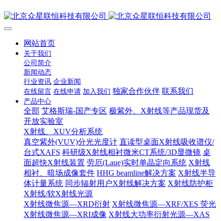
网站首页
关于我们
公司简介
新闻动态
行业资讯
企业新闻
独家合作伙伴
联系我们
在线留言
在线申请
加入我们
产品中心
全部
艾格斯瑞-国产专区
极紫外、X射线等产品现货及
开放实验室
X射线、XUV分析系统
真空紫外(VUV)分光光度计
直读型桌面X射线吸收谱仪/
台式XAFS
科研级X射线相衬微米CT系统/3D显微镜
桌
面超快X射线装置
劳厄(Laue)实时单晶定向系统
X射线
相衬、暗场成像套件
HHG beamline解决方案
X射线半导
体计量系统
同步辐射用户X射线解决方案
X射线防护柜
X射线/软X射线光源
X射线微焦源—XRD衍射
X射线微焦源—XRF/XES 荧光
X射线微焦源—XRI成像
X射线大功率衍射光源—XAS