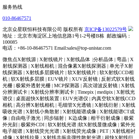
服务热线
010-86467571
北京众星联恒科技有限公司 版权所有
京ICP备13022579号
地址：北京市海淀区上地信息路1号1-2号楼B栋 邮政编码：
100085
电话：+86-10-86467571 Email:sales@top-unistar.com
微焦点X射线源 | X射线镜片 | X射线晶体 |分析晶体 | 弯晶 | X
射线探测器 | X射线相机 | 混合像素X射线探测器 | 单光子X射
线探测器 | X射线多层膜镜片 | 软X射线镜片 | 软X射线CCD相
机 | 软X射线多层膜 | EUV镜片 | XUV反射镜 | 反射式软X射线
光栅 | 极紫外透射光栅 | MCP探测器 | 高次谐波反射镜 | X射线
分辨测试卡 | X射线分辨率测试卡 | Timepix | medipix | X射线光
谱仪 | 桌面超快X射线装置 | EUV光谱仪 | 内真空软X射线CCD
相机 | 高分辨X射线相机 | 毛细管X光透镜 | X射线衍射 | X射线
吸收光谱 | X射线小角散射 | X射线能谱成像 | X射线能谱CT成
像 | 自由电子激光 | 同步辐射 | K边成像 | 相干衍射成像 | 极紫
外光刻 | 极紫外CDI | 软X射线光谱 |软X射线显微成像 | 紫外光
电子能谱 | X射线荧光光谱 | X射线荧光成像 | PET | X射线相衬
成像 | X射线拉曼 | X射线共振非弹性散射光谱 | 超快X射线衍