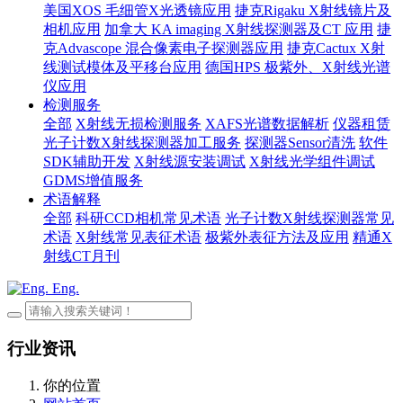
美国XOS 毛细管X光透镜应用
捷克Rigaku X射线镜片及
相机应用
加拿大 KA imaging X射线探测器及CT 应用
捷
克Advascope 混合像素电子探测器应用
捷克Cactux X射
线测试模体及平移台应用
德国HPS 极紫外、X射线光谱
仪应用
检测服务
全部
X射线无损检测服务
XAFS光谱数据解析
仪器租赁
光子计数X射线探测器加工服务
探测器Sensor清洗
软件
SDK辅助开发
X射线源安装调试
X射线光学组件调试
GDMS增值服务
术语解释
全部
科研CCD相机常见术语
光子计数X射线探测器常见
术语
X射线常见表征术语
极紫外表征方法及应用
精通X
射线CT月刊
Eng.
行业资讯
你的位置