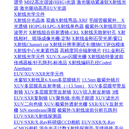
谱学
MHZ高次谐波(HHG)光源
激光驱动紧凑软X射线光
源
激光驱动高亮EUV光源
X射线光学元件
X射线分光晶体
双曲X射线弯晶-XRF
毛细管极紫外、X
光透镜
HOPG/HAPG-X射线单色器
极紫外/X射线菲涅尔
波带片
X射线组合折射透镜-CRL
X射线无散射针孔
X射
线相衬、暗场成像光栅-定制
X射线金刚石荧光屏/窗口
X射线Channel cut
X射线分辨率测试卡/微纳CT评估模体
X射线中心光束遮挡器
高精度同步辐射镜片
FEL金刚石
X射线光学元件
XUV/X-ray闪耀光栅
X射线哈特曼波前
传感器板/针孔阵列-标准品
X射线编码孔径Coded
Apertures
EUV/XUV/SXR光学元件
水窗软X射线及6.Xnm多层膜镜片
13.5nm 极紫外镜片
XUV多层膜高反射率镜（>13.5nm）
XUV多层膜窄带反
射镜
XUV多层膜宽带反射镜
XUV掠入射反射镜
3维
EUV/SXR复制镜
UV聚焦镜-光电子能谱
XUV滤光片
XUV二向色镜
XUV/极紫外透射光栅
SXR/XUV反射光
栅
SiN membrane薄膜
极紫外/X射线波前分析孔阵列
EUV/SXR/X射线探测器
EUV/SXR/X-Ray科研级CCD相机
EUV/SXR/X-Ray
sCMOS相机
混合光子计数X射线探测器-无缝拼接
高分