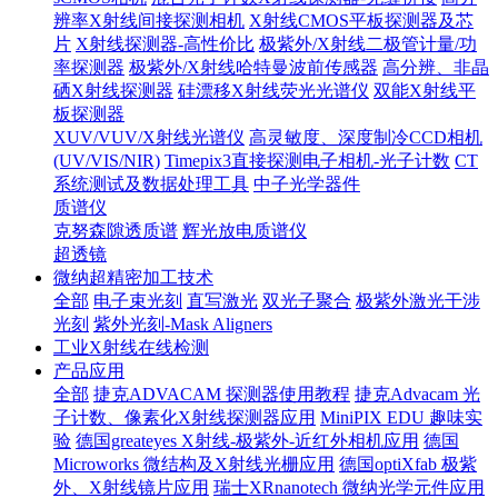
辨率X射线间接探测相机
X射线CMOS平板探测器及芯
片
X射线探测器-高性价比
极紫外/X射线二极管计量/功
率探测器
极紫外/X射线哈特曼波前传感器
高分辨、非晶
硒X射线探测器
硅漂移X射线荧光光谱仪
双能X射线平
板探测器
XUV/VUV/X射线光谱仪
高灵敏度、深度制冷CCD相机
(UV/VIS/NIR)
Timepix3直接探测电子相机-光子计数
CT
系统测试及数据处理工具
中子光学器件
质谱仪
克努森隙透质谱
辉光放电质谱仪
超透镜
微纳超精密加工技术
全部
电子束光刻
直写激光
双光子聚合
极紫外激光干涉
光刻
紫外光刻-Mask Aligners
工业X射线在线检测
产品应用
全部
捷克ADVACAM 探测器使用教程
捷克Advacam 光
子计数、像素化X射线探测器应用
MiniPIX EDU 趣味实
验
德国greateyes X射线-极紫外-近红外相机应用
德国
Microworks 微结构及X射线光栅应用
德国optiXfab 极紫
外、X射线镜片应用
瑞士XRnanotech 微纳光学元件应用