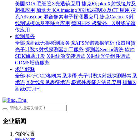
美国XOS 毛细管X光透镜应用
捷克Rigaku X射线镜片及
相机应用
加拿大 KA imaging X射线探测器及CT 应用
捷
克Advascope 混合像素电子探测器应用
捷克Cactux X射
线测试模体及平移台应用
德国HPS 极紫外、X射线光谱
仪应用
检测服务
全部
X射线无损检测服务
XAFS光谱数据解析
仪器租赁
光子计数X射线探测器加工服务
探测器Sensor清洗
软件
SDK辅助开发
X射线源安装调试
X射线光学组件调试
GDMS增值服务
术语解释
全部
科研CCD相机常见术语
光子计数X射线探测器常见
术语
X射线常见表征术语
极紫外表征方法及应用
精通X
射线CT月刊
Eng.
企业新闻
你的位置