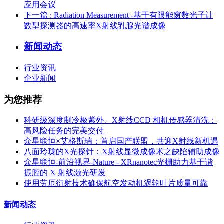
应用会议
下一篇
: Radiation Measurement -基于有限能窗数光子计
数型探测器的高速率X射线乳腺光谱成像
新闻动态
行业资讯
企业新闻
为您推荐
科研级深度制冷极紫外、X射线CCD 相机传感器清洗：
高风险任务的完美交付 ​
众星联恒×艾格斯瑞：首启国产联盟，共迎X射线新机遇
八面玲珑的X光探针：X射线显微成像术之缺陷辅助成像
众星联恒-前沿视界-Nature - XRnanotec光栅助力基于谐
振腔的 X 射线激光研发
使用劳厄衍射技术确保航空发动机涡轮叶片质量可靠
新闻动态