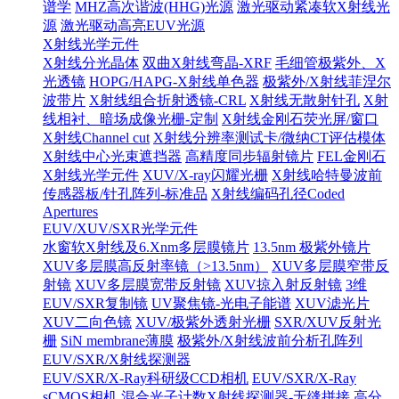
谱学
MHZ高次谐波(HHG)光源
激光驱动紧凑软X射线光
源
激光驱动高亮EUV光源
X射线光学元件
X射线分光晶体
双曲X射线弯晶-XRF
毛细管极紫外、X
光透镜
HOPG/HAPG-X射线单色器
极紫外/X射线菲涅尔
波带片
X射线组合折射透镜-CRL
X射线无散射针孔
X射
线相衬、暗场成像光栅-定制
X射线金刚石荧光屏/窗口
X射线Channel cut
X射线分辨率测试卡/微纳CT评估模体
X射线中心光束遮挡器
高精度同步辐射镜片
FEL金刚石
X射线光学元件
XUV/X-ray闪耀光栅
X射线哈特曼波前
传感器板/针孔阵列-标准品
X射线编码孔径Coded
Apertures
EUV/XUV/SXR光学元件
水窗软X射线及6.Xnm多层膜镜片
13.5nm 极紫外镜片
XUV多层膜高反射率镜（>13.5nm）
XUV多层膜窄带反
射镜
XUV多层膜宽带反射镜
XUV掠入射反射镜
3维
EUV/SXR复制镜
UV聚焦镜-光电子能谱
XUV滤光片
XUV二向色镜
XUV/极紫外透射光栅
SXR/XUV反射光
栅
SiN membrane薄膜
极紫外/X射线波前分析孔阵列
EUV/SXR/X射线探测器
EUV/SXR/X-Ray科研级CCD相机
EUV/SXR/X-Ray
sCMOS相机
混合光子计数X射线探测器-无缝拼接
高分