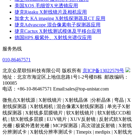
美国XOS 毛细管X光透镜应用
捷克Rigaku X射线镜片及相机应用
加拿大 KA imaging X射线探测器及CT 应用
捷克Advascope 混合像素电子探测器应用
捷克Cactux X射线测试模体及平移台应用
德国HPS 极紫外、X射线光谱仪应用
服务热线
010-86467571
北京众星联恒科技有限公司 版权所有
京ICP备13022579号
地址：北京市海淀区上地信息路1号1-2号楼B栋 邮政编码：
100085
电话：+86-10-86467571 Email:sales@top-unistar.com
微焦点X射线源 | X射线镜片 | X射线晶体 |分析晶体 | 弯晶 | X
射线探测器 | X射线相机 | 混合像素X射线探测器 | 单光子X射
线探测器 | X射线多层膜镜片 | 软X射线镜片 | 软X射线CCD相
机 | 软X射线多层膜 | EUV镜片 | XUV反射镜 | 反射式软X射线
光栅 | 极紫外透射光栅 | MCP探测器 | 高次谐波反射镜 | X射线
分辨测试卡 | X射线分辨率测试卡 | Timepix | medipix | X射线光