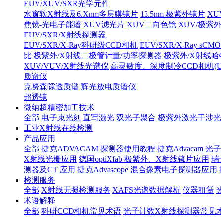
EUV/XUV/SXR光学元件
水窗软X射线及6.Xnm多层膜镜片
13.5nm 极紫外镜片
XU
焦镜-光电子能谱
XUV滤光片
XUV二向色镜
XUV/极紫
EUV/SXR/X射线探测器
EUV/SXR/X-Ray科研级CCD相机
EUV/SXR/X-Ray sC
比
极紫外/X射线二极管计量/功率探测器
极紫外/X射线
XUV/VUV/X射线光谱仪
高灵敏度、深度制冷CCD相机(UV/V
质谱仪
克努森隙透质谱
辉光放电质谱仪
超透镜
微纳超精密加工技术
全部
电子束光刻
直写激光
双光子聚合
极紫外激光干涉光
工业X射线在线检测
产品应用
全部
捷克ADVACAM 探测器使用教程
捷克Advacam
X射线光栅应用
德国optiXfab 极紫外、X射线镜片应用
瑞
测器及CT 应用
捷克Advascope 混合像素电子探测器应用
检测服务
全部
X射线无损检测服务
XAFS光谱数据解析
仪器租赁
术语解释
全部
科研CCD相机常见术语
光子计数X射线探测器常见