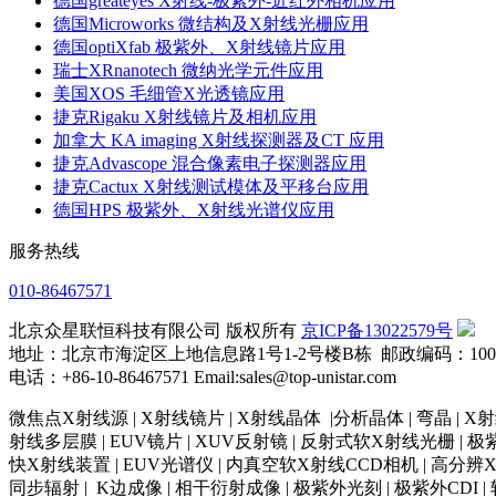
德国greateyes X射线-极紫外-近红外相机应用
德国Microworks 微结构及X射线光栅应用
德国optiXfab 极紫外、X射线镜片应用
瑞士XRnanotech 微纳光学元件应用
美国XOS 毛细管X光透镜应用
捷克Rigaku X射线镜片及相机应用
加拿大 KA imaging X射线探测器及CT 应用
捷克Advascope 混合像素电子探测器应用
捷克Cactux X射线测试模体及平移台应用
德国HPS 极紫外、X射线光谱仪应用
服务热线
010-86467571
北京众星联恒科技有限公司 版权所有
京ICP备13022579号
地址：北京市海淀区上地信息路1号1-2号楼B栋 邮政编码：1000
电话：+86-10-86467571 Email:sales@top-unistar.com
微焦点X射线源 | X射线镜片 | X射线晶体 |分析晶体 | 弯晶 | 
射线多层膜 | EUV镜片 | XUV反射镜 | 反射式软X射线光栅 | 极紫外
快X射线装置 | EUV光谱仪 | 内真空软X射线CCD相机 | 高分辨X
同步辐射 | K边成像 | 相干衍射成像 | 极紫外光刻 | 极紫外CDI 