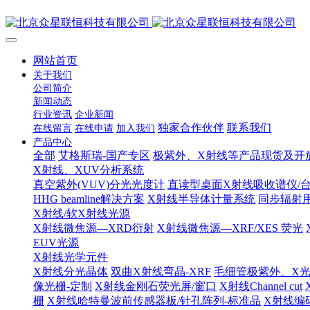
网站首页
关于我们
公司简介
新闻动态
行业资讯
企业新闻
独家合作伙伴
联系我们
在线留言
在线申请
加入我们
产品中心
全部
艾格斯瑞-国产专区
极紫外、X射线等产品现货及开
X射线、XUV分析系统
真空紫外(VUV)分光光度计
直读型桌面X射线吸收谱仪/台
HHG beamline解决方案
X射线半导体计量系统
同步辐射
X射线/软X射线光源
X射线微焦源—XRD衍射
X射线微焦源—XRF/XES 荧光
EUV光源
X射线光学元件
X射线分光晶体
双曲X射线弯晶-XRF
毛细管极紫外、X
像光栅-定制
X射线金刚石荧光屏/窗口
X射线Channel cut
栅
X射线哈特曼波前传感器板/针孔阵列-标准品
X射线编码孔