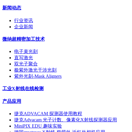
新闻动态
行业资讯
企业新闻
微纳超精密加工技术
电子束光刻
直写激光
双光子聚合
极紫外激光干涉光刻
紫外光刻-Mask Aligners
工业X射线在线检测
产品应用
捷克ADVACAM 探测器使用教程
捷克Advacam 光子计数、像素化X射线探测器应用
MiniPIX EDU 趣味实验