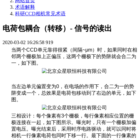
网站首页
术语解释
科研CCD相机常见术语
电荷包耦合（转移）- 信号的读出
2020-03-02 16:26:58
919
当两个
CCD
单元靠得很紧（间隔
~μm
）时，如果同时在相
邻两个栅极加上正偏压，这两个栅极下的势阱就会合二为
一，如下图。
当左边单元偏置变为
0
，在电场的作用下，合二为一的势
阱变成一个，总效果是电荷包移动到了右边的单元，如下
图。
三相设计：每个像素有
3
个栅极，每行像素相应位置的栅
极连接在一起，如下图所示。曝光时，只有一个栅极加偏
置电压。曝光结束后，采用时序电路驱动，就可以同时将
相机一行像素电荷包同时下移一行。最下面的一行像素的