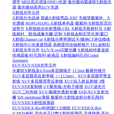
谱学
MHZ高次谐波(HHG)光源
激光驱动紧凑软X射线光
源
激光驱动高亮EUV光源
X射线光学元件
X射线分光晶体
双曲X射线弯晶-XRF
毛细管极紫外、X
光透镜
HOPG/HAPG-X射线单色器
极紫外/X射线菲涅尔
波带片
X射线组合折射透镜-CRL
X射线无散射针孔
X射
线相衬、暗场成像光栅-定制
X射线金刚石荧光屏/窗口
X射线Channel cut
X射线分辨率测试卡/微纳CT评估模体
X射线中心光束遮挡器
高精度同步辐射镜片
FEL金刚石
X射线光学元件
XUV/X-ray闪耀光栅
X射线哈特曼波前
传感器板/针孔阵列-标准品
X射线编码孔径Coded
Apertures
EUV/XUV/SXR光学元件
水窗软X射线及6.Xnm多层膜镜片
13.5nm 极紫外镜片
XUV多层膜高反射率镜（>13.5nm）
XUV多层膜窄带反
射镜
XUV多层膜宽带反射镜
XUV掠入射反射镜
3维
EUV/SXR复制镜
UV聚焦镜-光电子能谱
XUV滤光片
XUV二向色镜
XUV/极紫外透射光栅
SXR/XUV反射光
栅
SiN membrane薄膜
极紫外/X射线波前分析孔阵列
EUV/SXR/X射线探测器
EUV/SXR/X-Ray科研级CCD相机
EUV/SXR/X-Ray
sCMOS相机
混合光子计数X射线探测器-无缝拼接
高分