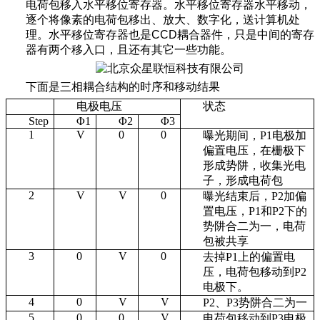
电荷包移入水平移位寄存器。水平移位寄存器水平移动，
逐个将像素的电荷包移出、放大、数字化，送计算机处
理。水平移位寄存器也是
CCD
耦合器件，只是中间的寄存
器有两个移入口，且还有其它一些功能。
下面是三相耦合结构的时序和移动结果
电极电压
状态
Step
Φ1
Φ2
Φ3
1
V
0
0
曝光期间，
P1
电极加
偏置电压，在栅极下
形成势阱，收集光电
子，形成电荷包
2
V
V
0
曝光结束后，
P2
加偏
置电压，
P1
和
P2
下的
势阱合二为一，电荷
包被共享
3
0
V
0
去掉
P1
上的偏置电
压，电荷包移动到
P2
电极下。
4
0
V
V
P2
、
P3
势阱合二为一
5
0
0
V
电荷包移动到
P3
电极