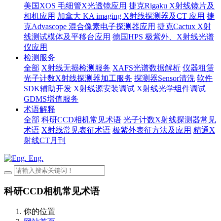
美国XOS 毛细管X光透镜应用
捷克Rigaku X射线镜片及
相机应用
加拿大 KA imaging X射线探测器及CT 应用
捷
克Advascope 混合像素电子探测器应用
捷克Cactux X射
线测试模体及平移台应用
德国HPS 极紫外、X射线光谱
仪应用
检测服务
全部
X射线无损检测服务
XAFS光谱数据解析
仪器租赁
光子计数X射线探测器加工服务
探测器Sensor清洗
软件
SDK辅助开发
X射线源安装调试
X射线光学组件调试
GDMS增值服务
术语解释
全部
科研CCD相机常见术语
光子计数X射线探测器常见
术语
X射线常见表征术语
极紫外表征方法及应用
精通X
射线CT月刊
Eng.
科研CCD相机常见术语
你的位置