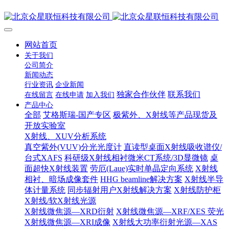
网站首页
关于我们
公司简介
新闻动态
行业资讯
企业新闻
独家合作伙伴
联系我们
在线留言
在线申请
加入我们
产品中心
全部
艾格斯瑞-国产专区
极紫外、X射线等产品现货及
开放实验室
X射线、XUV分析系统
真空紫外(VUV)分光光度计
直读型桌面X射线吸收谱仪/
台式XAFS
科研级X射线相衬微米CT系统/3D显微镜
桌
面超快X射线装置
劳厄(Laue)实时单晶定向系统
X射线
相衬、暗场成像套件
HHG beamline解决方案
X射线半导
体计量系统
同步辐射用户X射线解决方案
X射线防护柜
X射线/软X射线光源
X射线微焦源—XRD衍射
X射线微焦源—XRF/XES 荧光
X射线微焦源—XRI成像
X射线大功率衍射光源—XAS