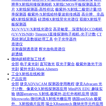
辨率X射线间接探测相机
X射线CMOS平板探测器及芯
片
X射线探测器-高性价比
极紫外/X射线二极管计量/功
率探测器
极紫外/X射线哈特曼波前传感器
高分辨、非晶
硒X射线探测器
硅漂移X射线荧光光谱仪
双能X射线平
板探测器
XUV/VUV/X射线光谱仪
高灵敏度、深度制冷CCD相机
(UV/VIS/NIR)
Timepix3直接探测电子相机-光子计数
CT
系统测试及数据处理工具
中子光学器件
质谱仪
克努森隙透质谱
辉光放电质谱仪
超透镜
微纳超精密加工技术
全部
电子束光刻
直写激光
双光子聚合
极紫外激光干涉
光刻
紫外光刻-Mask Aligners
工业X射线在线检测
产品应用
全部
捷克ADVACAM 探测器使用教程
捷克Advacam 光
子计数、像素化X射线探测器应用
MiniPIX EDU 趣味实
验
德国greateyes X射线-极紫外-近红外相机应用
德国
Microworks 微结构及X射线光栅应用
德国optiXfab 极紫
外、X射线镜片应用
瑞士XRnanotech 微纳光学元件应用