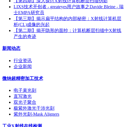
【第四期】深入探讨X射线计算机断层扫描伪影
LIXS技术开创者 - greateyes用户故事之Davide Bleine - 瑞
士EMPA研究员
【第三期】揭示扁平结构的内部秘密：X射线计算机层
析(CL)成像的兴起
【第二期】揭开隐形的面纱：计算机断层扫描中X射线
产生的奇迹
新闻动态
行业资讯
企业新闻
微纳超精密加工技术
电子束光刻
直写激光
双光子聚合
极紫外激光干涉光刻
紫外光刻-Mask Aligners
工业X射线在线检测