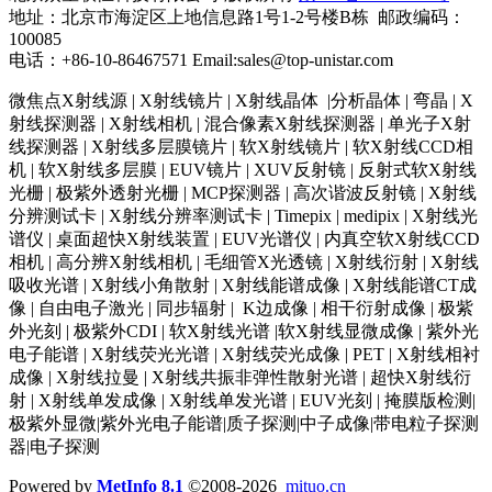
地址：北京市海淀区上地信息路1号1-2号楼B栋 邮政编码：
100085
电话：+86-10-86467571 Email:sales@top-unistar.com
微焦点X射线源 | X射线镜片 | X射线晶体 |分析晶体 | 弯晶 | X
射线探测器 | X射线相机 | 混合像素X射线探测器 | 单光子X射
线探测器 | X射线多层膜镜片 | 软X射线镜片 | 软X射线CCD相
机 | 软X射线多层膜 | EUV镜片 | XUV反射镜 | 反射式软X射线
光栅 | 极紫外透射光栅 | MCP探测器 | 高次谐波反射镜 | X射线
分辨测试卡 | X射线分辨率测试卡 | Timepix | medipix | X射线光
谱仪 | 桌面超快X射线装置 | EUV光谱仪 | 内真空软X射线CCD
相机 | 高分辨X射线相机 | 毛细管X光透镜 | X射线衍射 | X射线
吸收光谱 | X射线小角散射 | X射线能谱成像 | X射线能谱CT成
像 | 自由电子激光 | 同步辐射 | K边成像 | 相干衍射成像 | 极紫
外光刻 | 极紫外CDI | 软X射线光谱 |软X射线显微成像 | 紫外光
电子能谱 | X射线荧光光谱 | X射线荧光成像 | PET | X射线相衬
成像 | X射线拉曼 | X射线共振非弹性散射光谱 | 超快X射线衍
射 | X射线单发成像 | X射线单发光谱 | EUV光刻 | 掩膜版检测|
极紫外显微|紫外光电子能谱|质子探测|中子成像|带电粒子探测
器|电子探测
Powered by
MetInfo 8.1
©2008-2026
mituo.cn