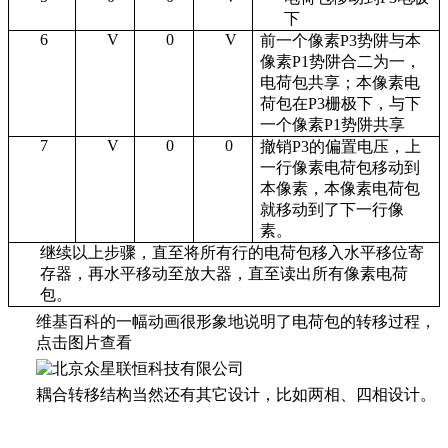
下
6
V
0
V
前一个像素
P3
势阱与本
像素
P1
势阱合二为一，
电荷包共享；本像素电
荷包在
P3
栅极下，与下
一个像素
P1
势阱共享
7
V
0
0
撤销
P3
的偏置电压，上
一行像素电荷包移动到
本像素，本像素电荷包
就移动到了下一行像
素。
继续以上步骤，直至将所有行的电荷包移入水平移位寄
存器，再水平移动至放大器，直至读出所有像素电荷
包。
维基百科的一幅动画很形象地说明了电荷包的转移过程，
点击图片查看
耦合转移结构当然还有其它设计，比如两相、四相设计。