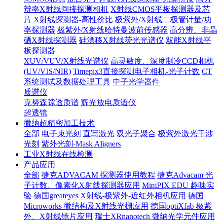
辨率X射线间接探测相机
X射线CMOS平板探测器及芯
片
X射线探测器-高性价比
极紫外/X射线二极管计量/功
率探测器
极紫外/X射线哈特曼波前传感器
高分辨、非晶
硒X射线探测器
硅漂移X射线荧光光谱仪
双能X射线平
板探测器
XUV/VUV/X射线光谱仪
高灵敏度、深度制冷CCD相机
(UV/VIS/NIR)
Timepix3直接探测电子相机-光子计数
CT
系统测试及数据处理工具
中子光学器件
质谱仪
克努森隙透质谱
辉光放电质谱仪
超透镜
微纳超精密加工技术
全部
电子束光刻
直写激光
双光子聚合
极紫外激光干涉
光刻
紫外光刻-Mask Aligners
工业X射线在线检测
产品应用
全部
捷克ADVACAM 探测器使用教程
捷克Advacam 光
子计数、像素化X射线探测器应用
MiniPIX EDU 趣味实
验
德国greateyes X射线-极紫外-近红外相机应用
德国
Microworks 微结构及X射线光栅应用
德国optiXfab 极紫
外、X射线镜片应用
瑞士XRnanotech 微纳光学元件应用