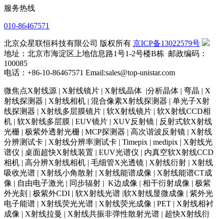
服务热线
010-86467571
北京众星联恒科技有限公司 版权所有
京ICP备13022579号
地址：北京市海淀区上地信息路1号1-2号楼B栋 邮政编码：
100085
电话：+86-10-86467571 Email:sales@top-unistar.com
微焦点X射线源 | X射线镜片 | X射线晶体 |分析晶体 | 弯晶 | X
射线探测器 | X射线相机 | 混合像素X射线探测器 | 单光子X射
线探测器 | X射线多层膜镜片 | 软X射线镜片 | 软X射线CCD相
机 | 软X射线多层膜 | EUV镜片 | XUV反射镜 | 反射式软X射线
光栅 | 极紫外透射光栅 | MCP探测器 | 高次谐波反射镜 | X射线
分辨测试卡 | X射线分辨率测试卡 | Timepix | medipix | X射线光
谱仪 | 桌面超快X射线装置 | EUV光谱仪 | 内真空软X射线CCD
相机 | 高分辨X射线相机 | 毛细管X光透镜 | X射线衍射 | X射线
吸收光谱 | X射线小角散射 | X射线能谱成像 | X射线能谱CT成
像 | 自由电子激光 | 同步辐射 | K边成像 | 相干衍射成像 | 极紫
外光刻 | 极紫外CDI | 软X射线光谱 |软X射线显微成像 | 紫外光
电子能谱 | X射线荧光光谱 | X射线荧光成像 | PET | X射线相衬
成像 | X射线拉曼 | X射线共振非弹性散射光谱 | 超快X射线衍