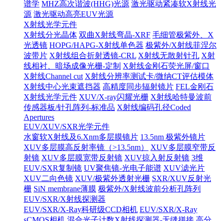
谱学
MHZ高次谐波(HHG)光源
激光驱动紧凑软X射线光
源
激光驱动高亮EUV光源
X射线光学元件
X射线分光晶体
双曲X射线弯晶-XRF
毛细管极紫外、X
光透镜
HOPG/HAPG-X射线单色器
极紫外/X射线菲涅尔
波带片
X射线组合折射透镜-CRL
X射线无散射针孔
X射
线相衬、暗场成像光栅-定制
X射线金刚石荧光屏/窗口
X射线Channel cut
X射线分辨率测试卡/微纳CT评估模体
X射线中心光束遮挡器
高精度同步辐射镜片
FEL金刚石
X射线光学元件
XUV/X-ray闪耀光栅
X射线哈特曼波前
传感器板/针孔阵列-标准品
X射线编码孔径Coded
Apertures
EUV/XUV/SXR光学元件
水窗软X射线及6.Xnm多层膜镜片
13.5nm 极紫外镜片
XUV多层膜高反射率镜（>13.5nm）
XUV多层膜窄带反
射镜
XUV多层膜宽带反射镜
XUV掠入射反射镜
3维
EUV/SXR复制镜
UV聚焦镜-光电子能谱
XUV滤光片
XUV二向色镜
XUV/极紫外透射光栅
SXR/XUV反射光
栅
SiN membrane薄膜
极紫外/X射线波前分析孔阵列
EUV/SXR/X射线探测器
EUV/SXR/X-Ray科研级CCD相机
EUV/SXR/X-Ray
sCMOS相机
混合光子计数X射线探测器-无缝拼接
高分