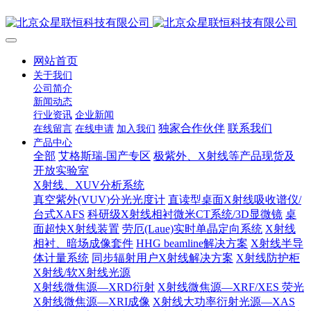
网站首页
关于我们
公司简介
新闻动态
行业资讯
企业新闻
独家合作伙伴
联系我们
在线留言
在线申请
加入我们
产品中心
全部
艾格斯瑞-国产专区
极紫外、X射线等产品现货及
开放实验室
X射线、XUV分析系统
真空紫外(VUV)分光光度计
直读型桌面X射线吸收谱仪/
台式XAFS
科研级X射线相衬微米CT系统/3D显微镜
桌
面超快X射线装置
劳厄(Laue)实时单晶定向系统
X射线
相衬、暗场成像套件
HHG beamline解决方案
X射线半导
体计量系统
同步辐射用户X射线解决方案
X射线防护柜
X射线/软X射线光源
X射线微焦源—XRD衍射
X射线微焦源—XRF/XES 荧光
X射线微焦源—XRI成像
X射线大功率衍射光源—XAS