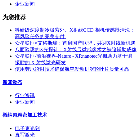
企业新闻
为您推荐
科研级深度制冷极紫外、X射线CCD 相机传感器清洗：
高风险任务的完美交付 ​
众星联恒×艾格斯瑞：首启国产联盟，共迎X射线新机遇
八面玲珑的X光探针：X射线显微成像术之缺陷辅助成像
众星联恒-前沿视界-Nature - XRnanotec光栅助力基于谐
振腔的 X 射线激光研发
使用劳厄衍射技术确保航空发动机涡轮叶片质量可靠
新闻动态
行业资讯
企业新闻
微纳超精密加工技术
电子束光刻
直写激光