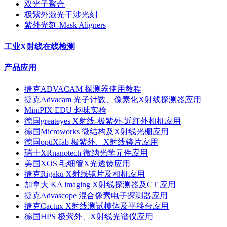
双光子聚合
极紫外激光干涉光刻
紫外光刻-Mask Aligners
工业X射线在线检测
产品应用
捷克ADVACAM 探测器使用教程
捷克Advacam 光子计数、像素化X射线探测器应用
MiniPIX EDU 趣味实验
德国greateyes X射线-极紫外-近红外相机应用
德国Microworks 微结构及X射线光栅应用
德国optiXfab 极紫外、X射线镜片应用
瑞士XRnanotech 微纳光学元件应用
美国XOS 毛细管X光透镜应用
捷克Rigaku X射线镜片及相机应用
加拿大 KA imaging X射线探测器及CT 应用
捷克Advascope 混合像素电子探测器应用
捷克Cactux X射线测试模体及平移台应用
德国HPS 极紫外、X射线光谱仪应用