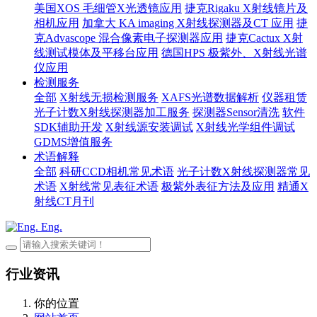
美国XOS 毛细管X光透镜应用
捷克Rigaku X射线镜片及
相机应用
加拿大 KA imaging X射线探测器及CT 应用
捷
克Advascope 混合像素电子探测器应用
捷克Cactux X射
线测试模体及平移台应用
德国HPS 极紫外、X射线光谱
仪应用
检测服务
全部
X射线无损检测服务
XAFS光谱数据解析
仪器租赁
光子计数X射线探测器加工服务
探测器Sensor清洗
软件
SDK辅助开发
X射线源安装调试
X射线光学组件调试
GDMS增值服务
术语解释
全部
科研CCD相机常见术语
光子计数X射线探测器常见
术语
X射线常见表征术语
极紫外表征方法及应用
精通X
射线CT月刊
Eng.
行业资讯
你的位置