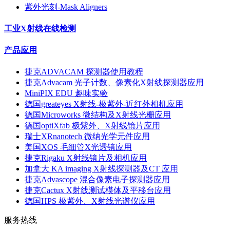
紫外光刻-Mask Aligners
工业X射线在线检测
产品应用
捷克ADVACAM 探测器使用教程
捷克Advacam 光子计数、像素化X射线探测器应用
MiniPIX EDU 趣味实验
德国greateyes X射线-极紫外-近红外相机应用
德国Microworks 微结构及X射线光栅应用
德国optiXfab 极紫外、X射线镜片应用
瑞士XRnanotech 微纳光学元件应用
美国XOS 毛细管X光透镜应用
捷克Rigaku X射线镜片及相机应用
加拿大 KA imaging X射线探测器及CT 应用
捷克Advascope 混合像素电子探测器应用
捷克Cactux X射线测试模体及平移台应用
德国HPS 极紫外、X射线光谱仪应用
服务热线