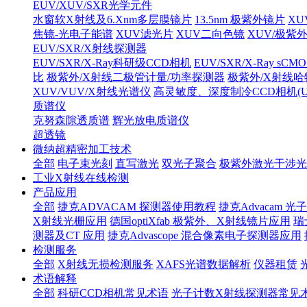
EUV/XUV/SXR光学元件
水窗软X射线及6.Xnm多层膜镜片
13.5nm 极紫外镜片
XU
焦镜-光电子能谱
XUV滤光片
XUV二向色镜
XUV/极紫
EUV/SXR/X射线探测器
EUV/SXR/X-Ray科研级CCD相机
EUV/SXR/X-Ray sC
比
极紫外/X射线二极管计量/功率探测器
极紫外/X射线
XUV/VUV/X射线光谱仪
高灵敏度、深度制冷CCD相机(UV/V
质谱仪
克努森隙透质谱
辉光放电质谱仪
超透镜
微纳超精密加工技术
全部
电子束光刻
直写激光
双光子聚合
极紫外激光干涉光
工业X射线在线检测
产品应用
全部
捷克ADVACAM 探测器使用教程
捷克Advacam
X射线光栅应用
德国optiXfab 极紫外、X射线镜片应用
瑞
测器及CT 应用
捷克Advascope 混合像素电子探测器应用
检测服务
全部
X射线无损检测服务
XAFS光谱数据解析
仪器租赁
术语解释
全部
科研CCD相机常见术语
光子计数X射线探测器常见