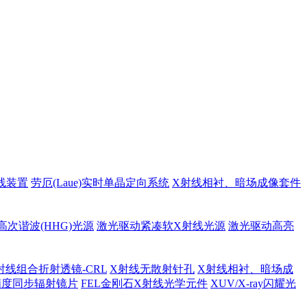
线装置
劳厄(Laue)实时单晶定向系统
X射线相衬、暗场成像套件
高次谐波(HHG)光源
激光驱动紧凑软X射线光源
激光驱动高亮
射线组合折射透镜-CRL
X射线无散射针孔
X射线相衬、暗场成
精度同步辐射镜片
FEL金刚石X射线光学元件
XUV/X-ray闪耀光