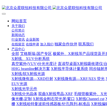
网站首页
关于我们
公司简介
新闻动态
行业资讯
企业新闻
独家合作伙伴
联系我们
在线留言
在线申请
加入我们
产品中心
全部
艾格斯瑞-国产专区
极紫外、X射线等产品现货及开
X射线、XUV分析系统
真空紫外(VUV)分光光度计
直读型桌面X射线吸收谱仪/台
HHG beamline解决方案
X射线半导体计量系统
同步辐射
X射线/软X射线光源
X射线微焦源—XRD衍射
X射线微焦源—XRF/XES 荧光
EUV光源
X射线光学元件
X射线分光晶体
双曲X射线弯晶-XRF
毛细管极紫外、X
像光栅-定制
X射线金刚石荧光屏/窗口
X射线Channel cut
栅
X射线哈特曼波前传感器板/针孔阵列-标准品
X射线编码孔