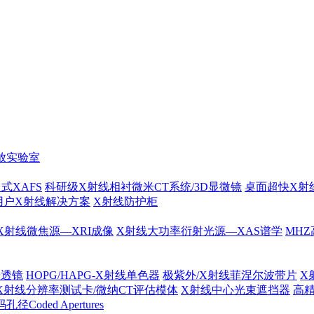
放实验室
式XAFS
科研级X射线相衬微米CT系统/3D显微镜
桌面超快X射
用户X射线解决方案
X射线防护柜
X射线微焦源—XRI成像
X射线大功率衍射光源—XAS谱学
MHZ
光透镜
HOPG/HAPG-X射线单色器
极紫外/X射线菲涅尔波带片
X
X射线分辨率测试卡/微纳CT评估模体
X射线中心光束遮挡器
高
径Coded Apertures