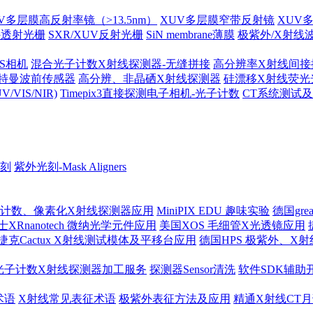
V多层膜高反射率镜（>13.5nm）
XUV多层膜窄带反射镜
XUV
外透射光栅
SXR/XUV反射光栅
SiN membrane薄膜
极紫外/X射线
MOS相机
混合光子计数X射线探测器-无缝拼接
高分辨率X射线间接
哈特曼波前传感器
高分辨、非晶硒X射线探测器
硅漂移X射线荧光
IS/NIR)
Timepix3直接探测电子相机-光子计数
CT系统测试
刻
紫外光刻-Mask Aligners
 光子计数、像素化X射线探测器应用
MiniPIX EDU 趣味实验
德国gre
士XRnanotech 微纳光学元件应用
美国XOS 毛细管X光透镜应用
捷克Cactux X射线测试模体及平移台应用
德国HPS 极紫外、X
光子计数X射线探测器加工服务
探测器Sensor清洗
软件SDK辅助
术语
X射线常见表征术语
极紫外表征方法及应用
精通X射线CT