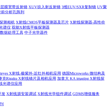
多层膜宽带反射镜
XUV掠入射反射镜
3维EUV/SXR复制镜
UV聚
波前分析孔阵列
探测相机
X射线CMOS平板探测器及芯片
X射线探测器-高性价
光谱仪
双能X射线平板探测器
及数据处理工具
中子光学器件
ateyes X射线-极紫外-近红外相机应用
德国Microworks 微结构及
捷克Rigaku X射线镜片及相机应用
加拿大 KA imaging X射线探
射线光谱仪应用
开发
X射线源安装调试
X射线光学组件调试
GDMS增值服务
月刊