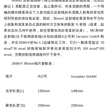
Montel 反射镜由两个独立的抛物面多层反射镜组成，沿其边
缘以 L 形配置正交连接，如上图所示。对多层膜的周期，一个明
确的横向梯度保证了入射光线沿反射镜的长度随入射角的变化而
得到等效的布拉格反射。因此，Montel 反射镜在垂直和水平方向
上收集和准直来自点源的相对大立体角的散射 X 射线（或者，如
果在反向几何中使用，则交替聚焦良好准直的光束）。MC和MF
反射镜(位于探测器前端)分别由德国A公司和 Incoatec GmbH 制
造，并在2840eV的Ru L3边缘附近工作。它们一般接受超过 30
mrad*30 mrad 的散射辐射并将光束准直到大约 100 mrad*100
mrad。完整的制造商规格列于下表中。
2840eV Montel镜片参数表：
A
镜片
公司
Incoatec GmbH
光学长度(L)
150mm
148mm
聚焦长度'(S)
200mm
200mm