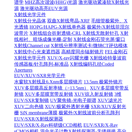
谱学
MHZ高次谐波(HHG)光源
激光驱动紧凑软X射线光
源
激光驱动高亮EUV光源
X射线光学元件
X射线分光晶体
双曲X射线弯晶-XRF
毛细管极紫外、X
光透镜
HOPG/HAPG-X射线单色器
极紫外/X射线菲涅尔
波带片
X射线组合折射透镜-CRL
X射线无散射针孔
X射
线相衬、暗场成像光栅-定制
X射线金刚石荧光屏/窗口
X射线Channel cut
X射线分辨率测试卡/微纳CT评估模体
X射线中心光束遮挡器
高精度同步辐射镜片
FEL金刚石
X射线光学元件
XUV/X-ray闪耀光栅
X射线哈特曼波前
传感器板/针孔阵列-标准品
X射线编码孔径Coded
Apertures
EUV/XUV/SXR光学元件
水窗软X射线及6.Xnm多层膜镜片
13.5nm 极紫外镜片
XUV多层膜高反射率镜（>13.5nm）
XUV多层膜窄带反
射镜
XUV多层膜宽带反射镜
XUV掠入射反射镜
3维
EUV/SXR复制镜
UV聚焦镜-光电子能谱
XUV滤光片
XUV二向色镜
XUV/极紫外透射光栅
SXR/XUV反射光
栅
SiN membrane薄膜
极紫外/X射线波前分析孔阵列
EUV/SXR/X射线探测器
EUV/SXR/X-Ray科研级CCD相机
EUV/SXR/X-Ray
sCMOS相机
混合光子计数X射线探测器-无缝拼接
高分