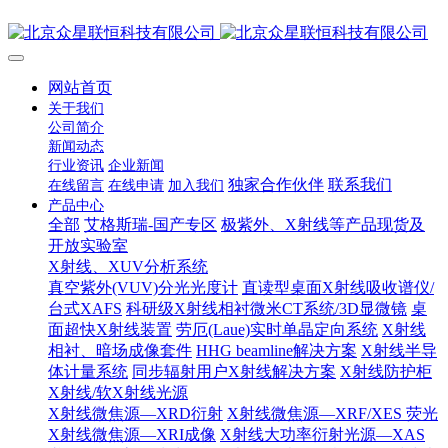
网站首页
关于我们
公司简介
新闻动态
行业资讯
企业新闻
独家合作伙伴
联系我们
在线留言
在线申请
加入我们
产品中心
全部
艾格斯瑞-国产专区
极紫外、X射线等产品现货及
开放实验室
X射线、XUV分析系统
真空紫外(VUV)分光光度计
直读型桌面X射线吸收谱仪/
台式XAFS
科研级X射线相衬微米CT系统/3D显微镜
桌
面超快X射线装置
劳厄(Laue)实时单晶定向系统
X射线
相衬、暗场成像套件
HHG beamline解决方案
X射线半导
体计量系统
同步辐射用户X射线解决方案
X射线防护柜
X射线/软X射线光源
X射线微焦源—XRD衍射
X射线微焦源—XRF/XES 荧光
X射线微焦源—XRI成像
X射线大功率衍射光源—XAS