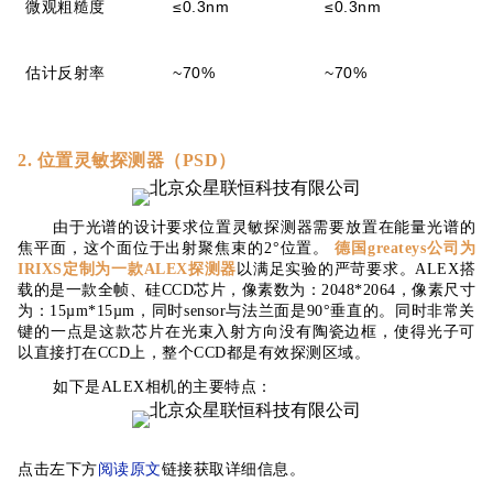
微观粗糙度
≤0.3nm
≤0.3nm
估计反射率
~70%
~70%
2. 位置灵敏探测器（PSD）
由于光谱的设计要求位置灵敏探测器需要放置在能量光谱的
焦平面，这个面位于出射聚焦束的2°位置。
德国greateys公司为
IRIXS定制为一款ALEX探测器
以满足实验的严苛要求。ALEX搭
载的是一款全帧、硅CCD芯片，像素数为：2048*2064，像素尺寸
为：15µm*15µm，同时sensor与法兰面是90°垂直的。同时非常关
键的一点是这款芯片在光束入射方向没有陶瓷边框，使得光子可
以直接打在CCD上，整个CCD都是有效探测区域。
如下是ALEX相机的主要特点：
点击左下方
阅读原文
链接获取详细信息。