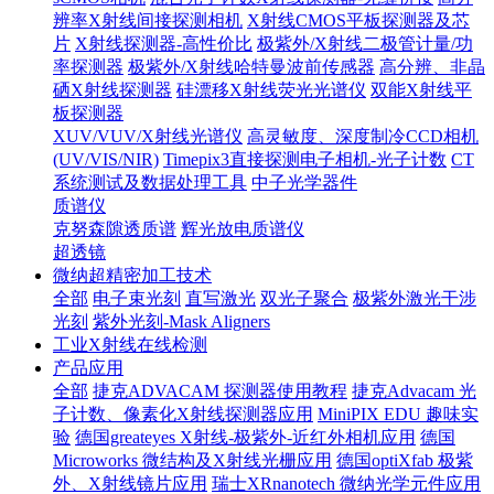
辨率X射线间接探测相机
X射线CMOS平板探测器及芯
片
X射线探测器-高性价比
极紫外/X射线二极管计量/功
率探测器
极紫外/X射线哈特曼波前传感器
高分辨、非晶
硒X射线探测器
硅漂移X射线荧光光谱仪
双能X射线平
板探测器
XUV/VUV/X射线光谱仪
高灵敏度、深度制冷CCD相机
(UV/VIS/NIR)
Timepix3直接探测电子相机-光子计数
CT
系统测试及数据处理工具
中子光学器件
质谱仪
克努森隙透质谱
辉光放电质谱仪
超透镜
微纳超精密加工技术
全部
电子束光刻
直写激光
双光子聚合
极紫外激光干涉
光刻
紫外光刻-Mask Aligners
工业X射线在线检测
产品应用
全部
捷克ADVACAM 探测器使用教程
捷克Advacam 光
子计数、像素化X射线探测器应用
MiniPIX EDU 趣味实
验
德国greateyes X射线-极紫外-近红外相机应用
德国
Microworks 微结构及X射线光栅应用
德国optiXfab 极紫
外、X射线镜片应用
瑞士XRnanotech 微纳光学元件应用