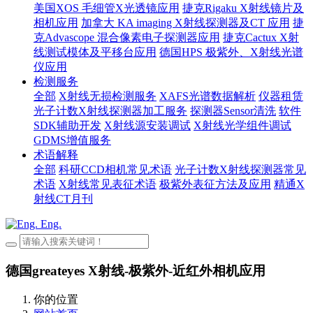
美国XOS 毛细管X光透镜应用
捷克Rigaku X射线镜片及
相机应用
加拿大 KA imaging X射线探测器及CT 应用
捷
克Advascope 混合像素电子探测器应用
捷克Cactux X射
线测试模体及平移台应用
德国HPS 极紫外、X射线光谱
仪应用
检测服务
全部
X射线无损检测服务
XAFS光谱数据解析
仪器租赁
光子计数X射线探测器加工服务
探测器Sensor清洗
软件
SDK辅助开发
X射线源安装调试
X射线光学组件调试
GDMS增值服务
术语解释
全部
科研CCD相机常见术语
光子计数X射线探测器常见
术语
X射线常见表征术语
极紫外表征方法及应用
精通X
射线CT月刊
Eng.
德国greateyes X射线-极紫外-近红外相机应用
你的位置