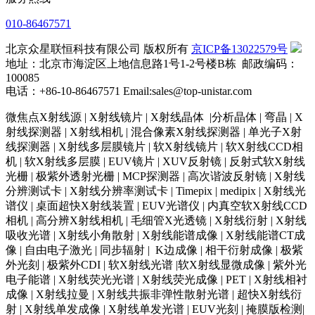
010-86467571
北京众星联恒科技有限公司 版权所有
京ICP备13022579号
地址：北京市海淀区上地信息路1号1-2号楼B栋 邮政编码：
100085
电话：+86-10-86467571 Email:sales@top-unistar.com
微焦点X射线源 | X射线镜片 | X射线晶体 |分析晶体 | 弯晶 | X
射线探测器 | X射线相机 | 混合像素X射线探测器 | 单光子X射
线探测器 | X射线多层膜镜片 | 软X射线镜片 | 软X射线CCD相
机 | 软X射线多层膜 | EUV镜片 | XUV反射镜 | 反射式软X射线
光栅 | 极紫外透射光栅 | MCP探测器 | 高次谐波反射镜 | X射线
分辨测试卡 | X射线分辨率测试卡 | Timepix | medipix | X射线光
谱仪 | 桌面超快X射线装置 | EUV光谱仪 | 内真空软X射线CCD
相机 | 高分辨X射线相机 | 毛细管X光透镜 | X射线衍射 | X射线
吸收光谱 | X射线小角散射 | X射线能谱成像 | X射线能谱CT成
像 | 自由电子激光 | 同步辐射 | K边成像 | 相干衍射成像 | 极紫
外光刻 | 极紫外CDI | 软X射线光谱 |软X射线显微成像 | 紫外光
电子能谱 | X射线荧光光谱 | X射线荧光成像 | PET | X射线相衬
成像 | X射线拉曼 | X射线共振非弹性散射光谱 | 超快X射线衍
射 | X射线单发成像 | X射线单发光谱 | EUV光刻 | 掩膜版检测|