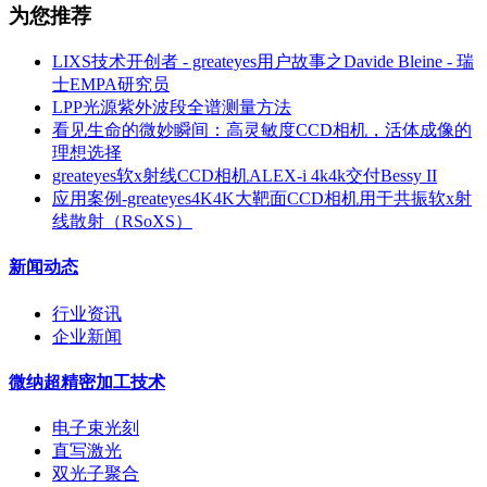
为您推荐
LIXS技术开创者 - greateyes用户故事之Davide Bleine - 瑞
士EMPA研究员
LPP光源紫外波段全谱测量方法
看见生命的微妙瞬间：高灵敏度CCD相机，活体成像的
理想选择
greateyes软x射线CCD相机ALEX-i 4k4k交付Bessy II
应用案例-greateyes4K4K大靶面CCD相机用于共振软x射
线散射（RSoXS）
新闻动态
行业资讯
企业新闻
微纳超精密加工技术
电子束光刻
直写激光
双光子聚合