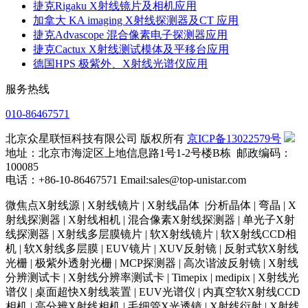
捷克Rigaku X射线镜片及相机应用
加拿大 KA imaging X射线探测器及CT 应用
捷克Advascope 混合像素电子探测器应用
捷克Cactux X射线测试模体及平移台应用
德国HPS 极紫外、X射线光谱仪应用
服务热线
010-86467571
北京众星联恒科技有限公司 版权所有
京ICP备13022579号
地址：北京市海淀区上地信息路1号1-2号楼B栋 邮政编码：
100085
电话：+86-10-86467571 Email:sales@top-unistar.com
微焦点X射线源 | X射线镜片 | X射线晶体 |分析晶体 | 弯晶 | X
射线探测器 | X射线相机 | 混合像素X射线探测器 | 单光子X射
线探测器 | X射线多层膜镜片 | 软X射线镜片 | 软X射线CCD相
机 | 软X射线多层膜 | EUV镜片 | XUV反射镜 | 反射式软X射线
光栅 | 极紫外透射光栅 | MCP探测器 | 高次谐波反射镜 | X射线
分辨测试卡 | X射线分辨率测试卡 | Timepix | medipix | X射线光
谱仪 | 桌面超快X射线装置 | EUV光谱仪 | 内真空软X射线CCD
相机 | 高分辨X射线相机 | 毛细管X光透镜 | X射线衍射 | X射线