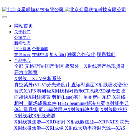
网站首页
关于我们
公司简介
新闻动态
行业资讯
企业新闻
独家合作伙伴
联系我们
在线留言
在线申请
加入我们
产品中心
全部
艾格斯瑞-国产专区
极紫外、X射线等产品现货及
开放实验室
X射线、XUV分析系统
真空紫外(VUV)分光光度计
直读型桌面X射线吸收谱仪/
台式XAFS
科研级X射线相衬微米CT系统/3D显微镜
桌
面超快X射线装置
劳厄(Laue)实时单晶定向系统
X射线
相衬、暗场成像套件
HHG beamline解决方案
X射线半导
体计量系统
同步辐射用户X射线解决方案
X射线防护柜
X射线/软X射线光源
X射线微焦源—XRD衍射
X射线微焦源—XRF/XES 荧光
X射线微焦源—XRI成像
X射线大功率衍射光源—XAS