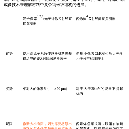
成像技术来理解材料中复杂纳米级结构的进展。
1
,2,3
4
混合像素
/光子计数X射线直
闪烁体
X射线间接探测器
接探测器
优势
使用高原子系数传感器材料来获
使用小像素CMOS和放大光学
得足够的硬X射线探测器效率
元件分辨精细特征
劣势
相对大的像素尺寸（≥ 50 µm）
对于大于20keV的能量不是最
优的
局限
像素大小有限，因为需要将读出
闪烁体必须很薄，以落在物镜
电路的每个像素与光电传感器通
的景深内，以获得最佳的空间