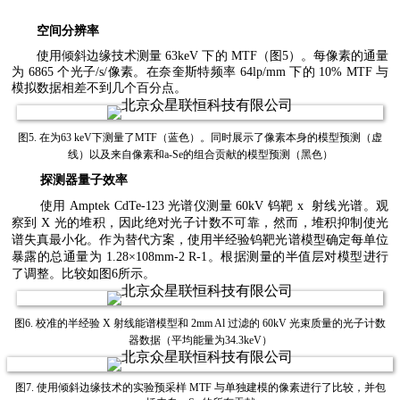
空间分辨率
使用倾斜边缘技术测量 63keV 下的 MTF（图5）。每像素的通量
为 6865 个光子/s/像素。在奈奎斯特频率 64lp/mm 下的 10% MTF 与
模拟数据相差不到几个百分点。
图5. 在为63 keV下测量了MTF（蓝色）。同时展示了像素本身的模型预测（虚
线）以及来自像素和a-Se的组合贡献的模型预测（黑色）
探测器量子效率
使用 Amptek CdTe-123 光谱仪测量 60kV 钨靶 x 射线光谱。观
察到 X 光的堆积，因此绝对光子计数不可靠，然而，堆积抑制使光
谱失真最小化。作为替代方案，使用半经验钨靶光谱模型确定每单位
暴露的总通量为 1.28×108mm-2 R-1。根据测量的半值层对模型进行
了调整。比较如图6所示。
图6. 校准的半经验 X 射线能谱模型和 2mm Al 过滤的 60kV 光束质量的光子计数
器数据（平均能量为34.3keV）
图7. 使用倾斜边缘技术的实验预采样 MTF 与单独建模的像素进行了比较，并包