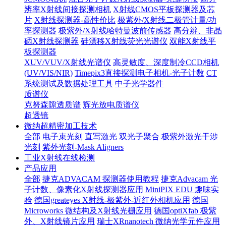
辨率X射线间接探测相机
X射线CMOS平板探测器及芯
片
X射线探测器-高性价比
极紫外/X射线二极管计量/功
率探测器
极紫外/X射线哈特曼波前传感器
高分辨、非晶
硒X射线探测器
硅漂移X射线荧光光谱仪
双能X射线平
板探测器
XUV/VUV/X射线光谱仪
高灵敏度、深度制冷CCD相机
(UV/VIS/NIR)
Timepix3直接探测电子相机-光子计数
CT
系统测试及数据处理工具
中子光学器件
质谱仪
克努森隙透质谱
辉光放电质谱仪
超透镜
微纳超精密加工技术
全部
电子束光刻
直写激光
双光子聚合
极紫外激光干涉
光刻
紫外光刻-Mask Aligners
工业X射线在线检测
产品应用
全部
捷克ADVACAM 探测器使用教程
捷克Advacam 光
子计数、像素化X射线探测器应用
MiniPIX EDU 趣味实
验
德国greateyes X射线-极紫外-近红外相机应用
德国
Microworks 微结构及X射线光栅应用
德国optiXfab 极紫
外、X射线镜片应用
瑞士XRnanotech 微纳光学元件应用