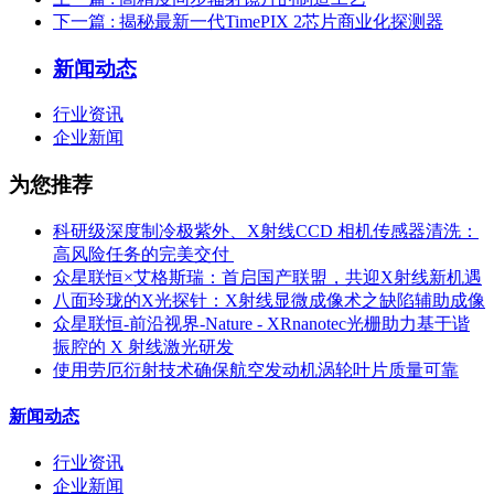
下一篇
: 揭秘最新一代TimePIX 2芯片商业化探测器
新闻动态
行业资讯
企业新闻
为您推荐
科研级深度制冷极紫外、X射线CCD 相机传感器清洗：
高风险任务的完美交付 ​
众星联恒×艾格斯瑞：首启国产联盟，共迎X射线新机遇
八面玲珑的X光探针：X射线显微成像术之缺陷辅助成像
众星联恒-前沿视界-Nature - XRnanotec光栅助力基于谐
振腔的 X 射线激光研发
使用劳厄衍射技术确保航空发动机涡轮叶片质量可靠
新闻动态
行业资讯
企业新闻