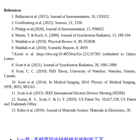
References
1. Bellazzini et al. (2015). Journal of Instrumentation, 10, C01032.
2. Greiffenberg et al. (2021). Sensors, 21, 1550.
3. Philipp et al.(2020), Journal of Instrumentation, 15, P06025.
4. Martin, T. & Koch, A. (2006). Journal of Synchrotron Radiation, 13, 180-194.
5. Maddali et al. (2019). Physical Review A, 99, 053838.
6. Maddali et al. (2018). Scientific Reports, 8, 4959.
7.Kisiel et al. https://doi.org/10.48550/arXiv.2212.07303 (submitted to Optics
Letters
8. Scott et al. (2021). Journal of Synchrotron Radiation, 28, 1081-1089
9. Scott, C. C. (2019). PhD Thesis, University of Waterloo, Waterloo, Ontario,
Canada.
10. Scott et al. (2014). In Medical Imaging 2014: Physics of Medical Imaging,
SPIE, 9033, 90331G.
11. Scott et al. (2015). IEEE International Electron Devices Meeting (IEDM).
12. Karim, K. S., Scott, C. & Li, Y. (2020). US Patent No. 10,627,530, US Patent
and Trademark Office.
13. Kabir et al. (2019). Journal of Materials Science: Materials in Electronics, 30.
上一篇
: 高精度同步辐射镜片的制造工艺