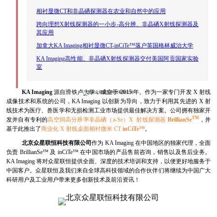
相衬显微CT和非晶硒探测器在农业和自然中的应用
跨向理想X射线探测器的一小步-高分辨、非晶硒X射线探测器及
其应用
加拿大KA Imaging相衬显微CT-inCiTe™落户英国格林威治大学
KA Imaging高性能、非晶硒X射线探测器交付美国阿贡国家实验
室
KA Imaging
源自滑铁卢大学，成立于 2015 年。作为一家专门开发 X 射线
成像技术和系统的公司，KA Imaging 以创新为导向，致力于利用其先进的 X 射
线技术为医疗、兽医学和无损检测工业市场提供最佳解决方案。公司拥有独家开
TM
发并自有专利的
高空间高分辨率非晶硒（a-Se）X 射线探测器
BrillianSe
，并
基于此推出了
商业化 X 射线桌面相衬微米 CT
inCiTe™
。
北京众星联恒科技有限公司
作为 KA Imaging 在中国地区的独家代理，全面
负责 BrillianSe™ 及 inCiTe™ 在中国市场的产品售前咨询，销售以及售后业务。
KA Imaging 将对众星联恒提供全面、深度的技术培训和支持，以便更好地服务于
中国客户。众星联恒及我们来自全球高科技领域的合作伙伴们将继续为中国广大
科研用户及工业用户带来更多创新技术及前沿资讯！