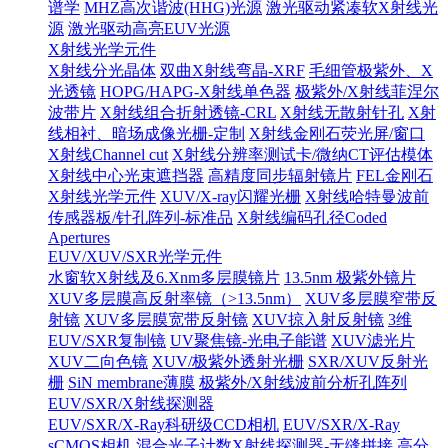
谱学
MHZ高次谐波(HHG)光源
激光驱动紧凑软X射线光
源
激光驱动高亮EUV光源
X射线光学元件
X射线分光晶体
双曲X射线弯晶-XRF
毛细管极紫外、X
光透镜
HOPG/HAPG-X射线单色器
极紫外/X射线菲涅尔
波带片
X射线组合折射透镜-CRL
X射线无散射针孔
X射
线相衬、暗场成像光栅-定制
X射线金刚石荧光屏/窗口
X射线Channel cut
X射线分辨率测试卡/微纳CT评估模体
X射线中心光束遮挡器
高精度同步辐射镜片
FEL金刚石
X射线光学元件
XUV/X-ray闪耀光栅
X射线哈特曼波前
传感器板/针孔阵列-标准品
X射线编码孔径Coded
Apertures
EUV/XUV/SXR光学元件
水窗软X射线及6.Xnm多层膜镜片
13.5nm 极紫外镜片
XUV多层膜高反射率镜（>13.5nm）
XUV多层膜窄带反
射镜
XUV多层膜宽带反射镜
XUV掠入射反射镜
3维
EUV/SXR复制镜
UV聚焦镜-光电子能谱
XUV滤光片
XUV二向色镜
XUV/极紫外透射光栅
SXR/XUV反射光
栅
SiN membrane薄膜
极紫外/X射线波前分析孔阵列
EUV/SXR/X射线探测器
EUV/SXR/X-Ray科研级CCD相机
EUV/SXR/X-Ray
sCMOS相机
混合光子计数X射线探测器-无缝拼接
高分