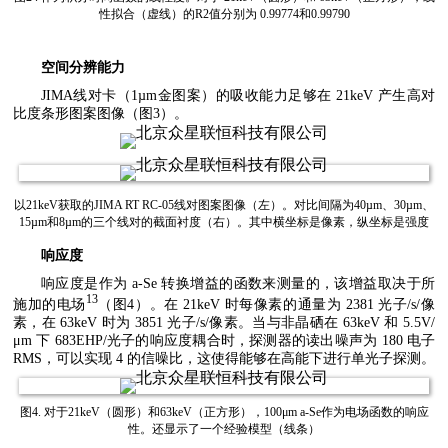
性拟合（虚线）的R2值分别为 0.99774和0.99790
空间分辨能力
JIMA线对卡（1µm金图案）的吸收能力足够在 21keV 产生高对
比度条形图案图像（图3）。
以21keV获取的JIMA RT RC-05线对图案图像（左）。对比间隔为40µm、30µm、
15µm和8µm的三个线对的截面衬度（右）。其中横坐标是像素，纵坐标是强度
响应度
响应度是作为 a-Se 转换增益的函数来测量的，该增益取决于所
13
施加的电场
（图4）。在 21keV 时每像素的通量为 2381 光子/s/像
素，在 63keV 时为 3851 光子/s/像素。当与非晶硒在 63keV 和 5.5V/
μm 下 683EHP/光子的响应度耦合时，探测器的读出噪声为 180 电子
RMS，可以实现 4 的信噪比，这使得能够在高能下进行单光子探测。
图4. 对于21keV（圆形）和63keV（正方形），100μm a-Se作为电场函数的响应
性。还显示了一个经验模型（线条）