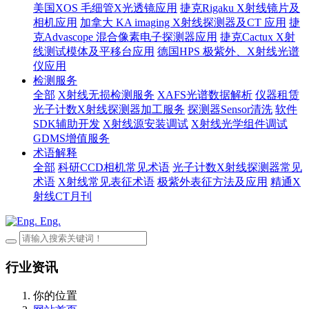
美国XOS 毛细管X光透镜应用
捷克Rigaku X射线镜片及
相机应用
加拿大 KA imaging X射线探测器及CT 应用
捷
克Advascope 混合像素电子探测器应用
捷克Cactux X射
线测试模体及平移台应用
德国HPS 极紫外、X射线光谱
仪应用
检测服务
全部
X射线无损检测服务
XAFS光谱数据解析
仪器租赁
光子计数X射线探测器加工服务
探测器Sensor清洗
软件
SDK辅助开发
X射线源安装调试
X射线光学组件调试
GDMS增值服务
术语解释
全部
科研CCD相机常见术语
光子计数X射线探测器常见
术语
X射线常见表征术语
极紫外表征方法及应用
精通X
射线CT月刊
Eng.
行业资讯
你的位置