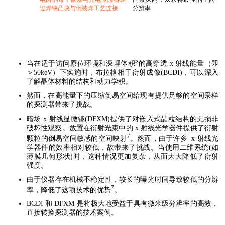
过焊锡凸块与倒装焊工艺连接
分辨率
5
当在适于访问原位环境和深埋体积
的高穿透 x 射线能量（即
＞50keV）下实施时，布拉格相干衍射成像(BCDI)，可以深入
了解晶体材料的结构和动力学积。
然而，在高能量下的压缩倒易空间给现有提供足够的空间采样
的探测器带来了挑战。
暗场 x 射线显微镜(DFXM)提供了对嵌入式晶粒结构的无损非
破坏性观察。放置在衍射光束中的 x 射线光学器件提供了衍射
7
颗粒的倒易空间敏感的空间映射
。然而，由于许多 x 射线光
学器件的效率相对较低，故带来了挑战。当使用二维系统(如
薄膜几何形状)时，这种情况更加复杂，从而大大降低了衍射
强度。
由于仪器存在机械不稳定性，较长的曝光时间导致较低的分辨
7
率，降低了这项技术的优势
。
BCDI 和 DFXM 是将极大地受益于具有微米级分辨率的高效，
直接转换探测器的技术案例。