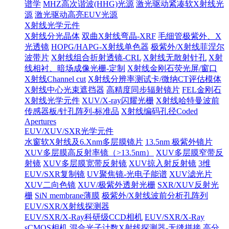
谱学
MHZ高次谐波(HHG)光源
激光驱动紧凑软X射线光
源
激光驱动高亮EUV光源
X射线光学元件
X射线分光晶体
双曲X射线弯晶-XRF
毛细管极紫外、X
光透镜
HOPG/HAPG-X射线单色器
极紫外/X射线菲涅尔
波带片
X射线组合折射透镜-CRL
X射线无散射针孔
X射
线相衬、暗场成像光栅-定制
X射线金刚石荧光屏/窗口
X射线Channel cut
X射线分辨率测试卡/微纳CT评估模体
X射线中心光束遮挡器
高精度同步辐射镜片
FEL金刚石
X射线光学元件
XUV/X-ray闪耀光栅
X射线哈特曼波前
传感器板/针孔阵列-标准品
X射线编码孔径Coded
Apertures
EUV/XUV/SXR光学元件
水窗软X射线及6.Xnm多层膜镜片
13.5nm 极紫外镜片
XUV多层膜高反射率镜（>13.5nm）
XUV多层膜窄带反
射镜
XUV多层膜宽带反射镜
XUV掠入射反射镜
3维
EUV/SXR复制镜
UV聚焦镜-光电子能谱
XUV滤光片
XUV二向色镜
XUV/极紫外透射光栅
SXR/XUV反射光
栅
SiN membrane薄膜
极紫外/X射线波前分析孔阵列
EUV/SXR/X射线探测器
EUV/SXR/X-Ray科研级CCD相机
EUV/SXR/X-Ray
sCMOS相机
混合光子计数X射线探测器-无缝拼接
高分