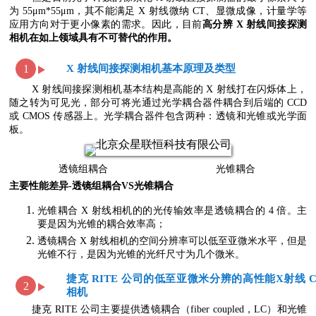
为 55μm*55μm，其不能满足 X 射线微纳 CT、显微成像，计量学等
应用方向对于更小像素的需求。因此，目前
高分辨 X 射线间接探测
相机在如上领域具有不可替代的作用。
X 射线间接探测相机基本原理及类型
1
X 射线间接探测相机基本结构是高能的 X 射线打在闪烁体上，
随之转为可见光，部分可将光通过光学耦合器件耦合到后端的 CCD
或 CMOS 传感器上。光学耦合器件包含两种：透镜和光锥或光学面
板。
透镜组耦合
光锥耦合
主要性能差异-透镜组耦合VS光锥耦合
光锥耦合 X 射线相机的的光传输效率是透镜耦合的 4 倍。主
要是因为光锥的耦合效率高；
透镜耦合 X 射线相机的空间分辨率可以低至亚微米水平，但是
光锥不行，是因为光锥的光纤尺寸为几个微米。
捷克 RITE 公司的低至亚微米分辨的高性能
X射线 C
2
相机
捷克 RITE 公司主要提供透镜耦合（fiber coupled，LC）和光锥