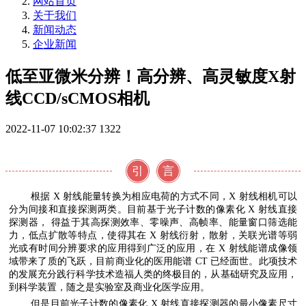
网站首页
关于我们
新闻动态
企业新闻
低至亚微米分辨！高分辨、高灵敏度X射
线CCD/sCMOS相机
2022-11-07 10:02:37
1322
引
言
根据 X 射线能量转换为相应电荷的方式不同，X 射线相机可以
分为间接和直接探测两类。目前基于光子计数的像素化 X 射线直接
探测器， 得益于其高探测效率、零噪声、高帧率、能量窗口筛选能
力，低点扩散等特点，使得其在 X 射线衍射，散射，关联光谱等弱
光或有时间分辨要求的应用得到广泛的应用，在 X 射线能谱成像领
域带来了质的飞跃，目前商业化的医用能谱 CT 已经面世。此项技术
的发展充分践行科学技术造福人类的终极目的，从基础研究及应用，
到科学装置，随之是实验室及商业化医学应用。
但是目前光子计数的像素化 X 射线直接探测器的最小像素尺寸