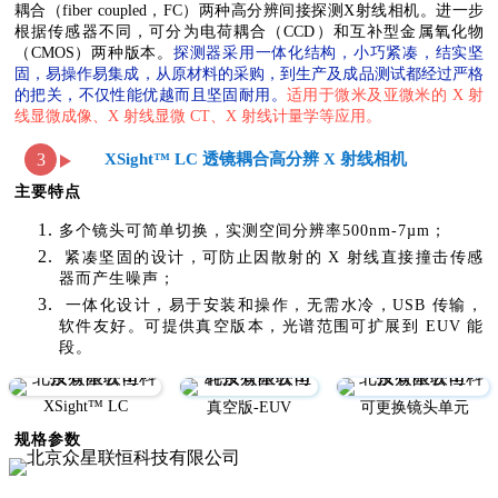
耦合（fiber coupled，FC）两种高分辨间接探测X射线相机。进一步
根据传感器不同，可分为电荷耦合（CCD）和互补型金属氧化物
（CMOS）两种版本
。
探测器采用一体化结构，小巧紧凑，结实坚
固，易操作易集成，从原材料的采购，到生产及成品测试都经过严格
的把关，不仅性能优越而且坚固耐用。
适用于微米及亚微米的 X 射
线显微成像、X 射线显微 CT、X 射线计量学等应用。
XSight™ LC 透镜耦合高分辨 X 射线相机
3
主要特点
多个镜头可简单切换，实测空间分辨率500nm-7µm；
紧凑坚固的设计，可防止因散射的 X 射线直接撞击传感
器而产生噪声；
一体化设计，易于安装和操作，无需水冷，USB 传输，
软件友好。
可提供真空版本，光谱范围可扩展到 EUV 能
段。
XSight™ LC
真空版-EUV
可更换镜头单元
规格参数