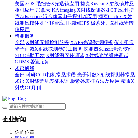
美国XOS 毛细管X光透镜应用
捷克Rigaku X射线镜片及
相机应用
加拿大 KA imaging X射线探测器及CT 应用
捷
克Advascope 混合像素电子探测器应用
捷克Cactux X射
线测试模体及平移台应用
德国HPS 极紫外、X射线光谱
仪应用
检测服务
全部
X射线无损检测服务
XAFS光谱数据解析
仪器租赁
光子计数X射线探测器加工服务
探测器Sensor清洗
软件
SDK辅助开发
X射线源安装调试
X射线光学组件调试
GDMS增值服务
术语解释
全部
科研CCD相机常见术语
光子计数X射线探测器常见
术语
X射线常见表征术语
极紫外表征方法及应用
精通X
射线CT月刊
Eng.
企业新闻
你的位置