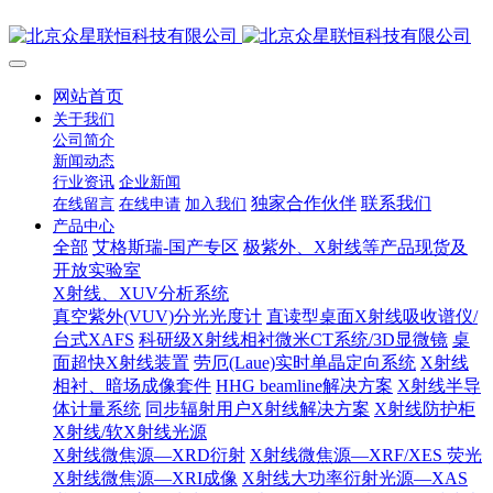
网站首页
关于我们
公司简介
新闻动态
行业资讯
企业新闻
独家合作伙伴
联系我们
在线留言
在线申请
加入我们
产品中心
全部
艾格斯瑞-国产专区
极紫外、X射线等产品现货及
开放实验室
X射线、XUV分析系统
真空紫外(VUV)分光光度计
直读型桌面X射线吸收谱仪/
台式XAFS
科研级X射线相衬微米CT系统/3D显微镜
桌
面超快X射线装置
劳厄(Laue)实时单晶定向系统
X射线
相衬、暗场成像套件
HHG beamline解决方案
X射线半导
体计量系统
同步辐射用户X射线解决方案
X射线防护柜
X射线/软X射线光源
X射线微焦源—XRD衍射
X射线微焦源—XRF/XES 荧光
X射线微焦源—XRI成像
X射线大功率衍射光源—XAS