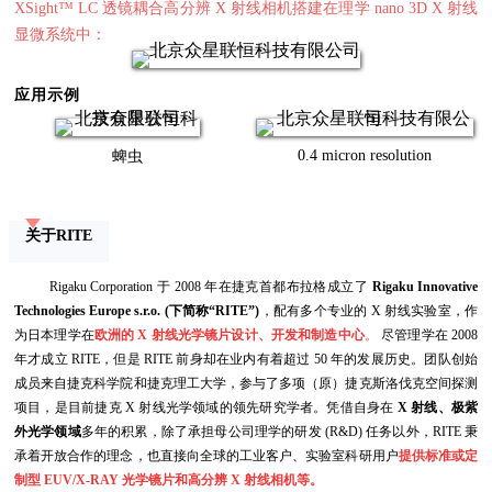
XSight™ LC 透镜耦合高分辨 X 射线相机搭建在理学 nano 3D X 射线
显微系统中：
应用示例
0.4 micron resolution
蜱虫
关于RITE
Rigaku Corporation 于 2008 年在捷克首都布拉格成立了
Rigaku Innovative
Technologies Europe s.r.o.
(下简称“RITE”)
，配有多个专业的 X 射线实验室，作
为日本理学在
欧洲的 X 射线光学镜片设计、开发和制造中心
。
尽管理学在 2008
年才成立 RITE，但是 RITE 前身却在业内有着超过 50 年的发展历史。团队创始
成员来自捷克科学院和捷克理工大学，参与了多项（原）捷克斯洛伐克空间探测
项目，是目前捷克 X 射线光学领域的领先研究学者。凭借自身在
X 射线、极紫
外光学领域
多年的积累，除了承担母公司理学的研发 (R&D) 任务以外，RITE 秉
承着开放合作的理念，也直接向全球的工业客户、实验室科研用户
提供标准或定
制型 EUV/X-RAY 光学镜片和高分辨 X 射线相机等。