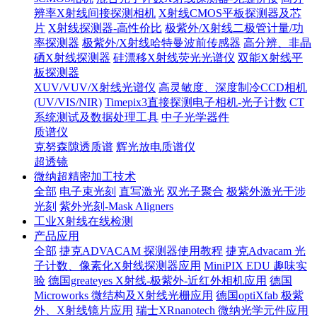
辨率X射线间接探测相机
X射线CMOS平板探测器及芯
片
X射线探测器-高性价比
极紫外/X射线二极管计量/功
率探测器
极紫外/X射线哈特曼波前传感器
高分辨、非晶
硒X射线探测器
硅漂移X射线荧光光谱仪
双能X射线平
板探测器
XUV/VUV/X射线光谱仪
高灵敏度、深度制冷CCD相机
(UV/VIS/NIR)
Timepix3直接探测电子相机-光子计数
CT
系统测试及数据处理工具
中子光学器件
质谱仪
克努森隙透质谱
辉光放电质谱仪
超透镜
微纳超精密加工技术
全部
电子束光刻
直写激光
双光子聚合
极紫外激光干涉
光刻
紫外光刻-Mask Aligners
工业X射线在线检测
产品应用
全部
捷克ADVACAM 探测器使用教程
捷克Advacam 光
子计数、像素化X射线探测器应用
MiniPIX EDU 趣味实
验
德国greateyes X射线-极紫外-近红外相机应用
德国
Microworks 微结构及X射线光栅应用
德国optiXfab 极紫
外、X射线镜片应用
瑞士XRnanotech 微纳光学元件应用