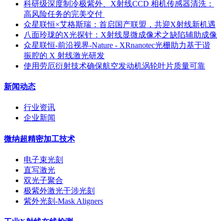
科研级深度制冷极紫外、X射线CCD 相机传感器清洗：
高风险任务的完美交付 ​
众星联恒×艾格斯瑞：首启国产联盟，共迎X射线新机遇
八面玲珑的X光探针：X射线显微成像术之缺陷辅助成像
众星联恒-前沿视界-Nature - XRnanotec光栅助力基于谐
振腔的 X 射线激光研发
使用劳厄衍射技术确保航空发动机涡轮叶片质量可靠
新闻动态
行业资讯
企业新闻
微纳超精密加工技术
电子束光刻
直写激光
双光子聚合
极紫外激光干涉光刻
紫外光刻-Mask Aligners