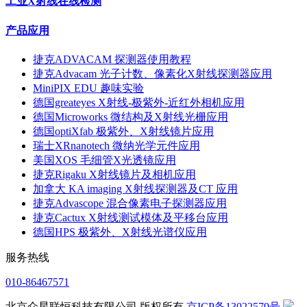
工业X射线在线检测
产品应用
捷克ADVACAM 探测器使用教程
捷克Advacam 光子计数、像素化X射线探测器应用
MiniPIX EDU 趣味实验
德国greateyes X射线-极紫外-近红外相机应用
德国Microworks 微结构及X射线光栅应用
德国optiXfab 极紫外、X射线镜片应用
瑞士XRnanotech 微纳光学元件应用
美国XOS 毛细管X光透镜应用
捷克Rigaku X射线镜片及相机应用
加拿大 KA imaging X射线探测器及CT 应用
捷克Advascope 混合像素电子探测器应用
捷克Cactux X射线测试模体及平移台应用
德国HPS 极紫外、X射线光谱仪应用
服务热线
010-86467571
北京众星联恒科技有限公司 版权所有
京ICP备13022579号