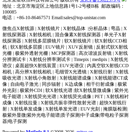
地址：北京市海淀区上地信息路1号1-2号楼B栋 邮政编码：
100085
电话：+86-10-86467571 Email:sales@top-unistar.com
微焦点X射线源 | X射线镜片 | X射线晶体 |分析晶体 | 弯晶 | X
射线探测器 | X射线相机 | 混合像素X射线探测器 | 单光子X射
线探测器 | X射线多层膜镜片 | 软X射线镜片 | 软X射线CCD相
机 | 软X射线多层膜 | EUV镜片 | XUV反射镜 | 反射式软X射线
光栅 | 极紫外透射光栅 | MCP探测器 | 高次谐波反射镜 | X射线
分辨测试卡 | X射线分辨率测试卡 | Timepix | medipix | X射线光
谱仪 | 桌面超快X射线装置 | EUV光谱仪 | 内真空软X射线CCD
相机 | 高分辨X射线相机 | 毛细管X光透镜 | X射线衍射 | X射线
吸收光谱 | X射线小角散射 | X射线能谱成像 | X射线能谱CT成
像 | 自由电子激光 | 同步辐射 | K边成像 | 相干衍射成像 | 极紫
外光刻 | 极紫外CDI | 软X射线光谱 |软X射线显微成像 | 紫外光
电子能谱 | X射线荧光光谱 | X射线荧光成像 | PET | X射线相衬
成像 | X射线拉曼 | X射线共振非弹性散射光谱 | 超快X射线衍
射 | X射线单发成像 | X射线单发光谱 | EUV光刻 | 掩膜版检测|
极紫外显微|紫外光电子能谱|质子探测|中子成像|带电粒子探测
器|电子探测
Powered by
MetInfo 8.1
©2008-2026
mituo.cn