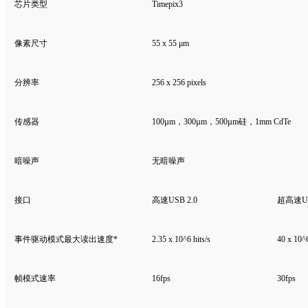
芯片类型
Timepix3
像素尺寸
55 x 55 μm
分辨率
256 x 256 pixels
传感器
100µm，300µm，500µm硅，1mm CdTe
暗噪声
无暗噪声
接口
高速USB 2.0
超高速US
事件驱动模式最大读出速度*
2.35 x 10^6 hits/s
40 x 10^6
帧模式速率
16fps
30fps