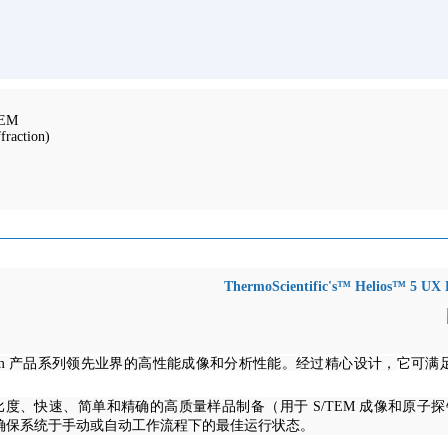
TEM
fraction)
ThermoScientific's™ Helios™
lios DualBeam 产品系列领先业界的高性能成像和分析性能。
经过精心设计，
它
可满
材料对比度、快速、简单和精确的高质量样品制备（用于 S/TEM 成像和原子探针断
进优化，旨在确保系统于手动或自动工作流程下的最佳运行状态。