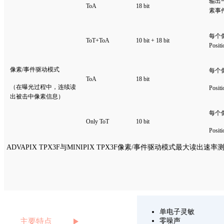
输出一
ToA
18 bit
素事
每个
ToT+ToA
10 bit + 18 bi
t
Posit
像素/事件驱动模式
每个
ToA
18 bit
（在曝光过程中，连续读
Posit
出被击中像素信息）
每个
Only ToT
10 bit
Posit
ADVAPIX TPX3F与MINIPIX TPX3F像素/事件驱动模式最大读出速率
单电子灵敏
主要特点
零噪声