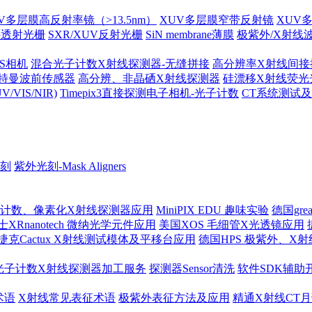
V多层膜高反射率镜（>13.5nm）
XUV多层膜窄带反射镜
XUV
外透射光栅
SXR/XUV反射光栅
SiN membrane薄膜
极紫外/X射线
MOS相机
混合光子计数X射线探测器-无缝拼接
高分辨率X射线间接
哈特曼波前传感器
高分辨、非晶硒X射线探测器
硅漂移X射线荧光
IS/NIR)
Timepix3直接探测电子相机-光子计数
CT系统测试
刻
紫外光刻-Mask Aligners
 光子计数、像素化X射线探测器应用
MiniPIX EDU 趣味实验
德国gre
士XRnanotech 微纳光学元件应用
美国XOS 毛细管X光透镜应用
捷克Cactux X射线测试模体及平移台应用
德国HPS 极紫外、X
光子计数X射线探测器加工服务
探测器Sensor清洗
软件SDK辅助
术语
X射线常见表征术语
极紫外表征方法及应用
精通X射线CT