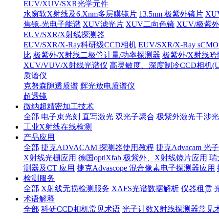
EUV/XUV/SXR光学元件
水窗软X射线及6.Xnm多层膜镜片
13.5nm 极紫外镜片
XU
焦镜-光电子能谱
XUV滤光片
XUV二向色镜
XUV/极紫
EUV/SXR/X射线探测器
EUV/SXR/X-Ray科研级CCD相机
EUV/SXR/X-Ray sC
比
极紫外/X射线二极管计量/功率探测器
极紫外/X射线
XUV/VUV/X射线光谱仪
高灵敏度、深度制冷CCD相机(UV/V
质谱仪
克努森隙透质谱
辉光放电质谱仪
超透镜
微纳超精密加工技术
全部
电子束光刻
直写激光
双光子聚合
极紫外激光干涉光
工业X射线在线检测
产品应用
全部
捷克ADVACAM 探测器使用教程
捷克Advacam
X射线光栅应用
德国optiXfab 极紫外、X射线镜片应用
瑞
测器及CT 应用
捷克Advascope 混合像素电子探测器应用
检测服务
全部
X射线无损检测服务
XAFS光谱数据解析
仪器租赁
术语解释
全部
科研CCD相机常见术语
光子计数X射线探测器常见