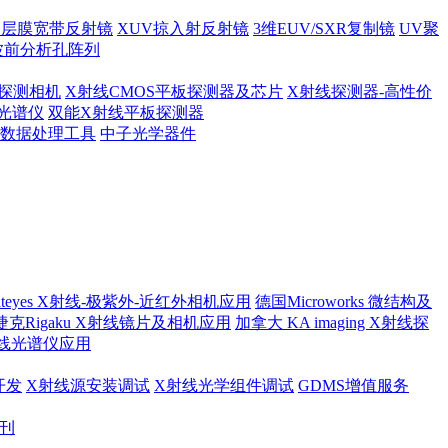
多层膜宽带反射镜
XUV掠入射反射镜
3维EUV/SXR复制镜
UV聚
波前分析孔阵列
探测相机
X射线CMOS平板探测器及芯片
X射线探测器-高性价
光谱仪
双能X射线平板探测器
及数据处理工具
中子光学器件
ateyes X射线-极紫外-近红外相机应用
德国Microworks 微结构及
捷克Rigaku X射线镜片及相机应用
加拿大 KA imaging X射线探
射线光谱仪应用
开发
X射线源安装调试
X射线光学组件调试
GDMS增值服务
月刊