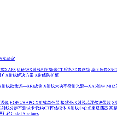
放实验室
式XAFS
科研级X射线相衬微米CT系统/3D显微镜
桌面超快X射
用户X射线解决方案
X射线防护柜
X射线微焦源—XRI成像
X射线大功率衍射光源—XAS谱学
MHZ
光透镜
HOPG/HAPG-X射线单色器
极紫外/X射线菲涅尔波带片
X
X射线分辨率测试卡/微纳CT评估模体
X射线中心光束遮挡器
高
径Coded Apertures