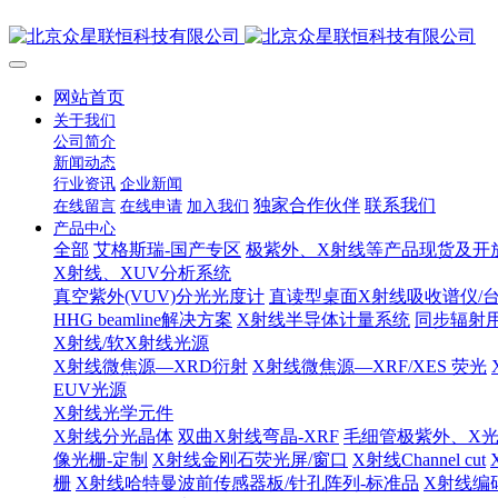
网站首页
关于我们
公司简介
新闻动态
行业资讯
企业新闻
独家合作伙伴
联系我们
在线留言
在线申请
加入我们
产品中心
全部
艾格斯瑞-国产专区
极紫外、X射线等产品现货及开
X射线、XUV分析系统
真空紫外(VUV)分光光度计
直读型桌面X射线吸收谱仪/台
HHG beamline解决方案
X射线半导体计量系统
同步辐射
X射线/软X射线光源
X射线微焦源—XRD衍射
X射线微焦源—XRF/XES 荧光
EUV光源
X射线光学元件
X射线分光晶体
双曲X射线弯晶-XRF
毛细管极紫外、X
像光栅-定制
X射线金刚石荧光屏/窗口
X射线Channel cut
栅
X射线哈特曼波前传感器板/针孔阵列-标准品
X射线编码孔