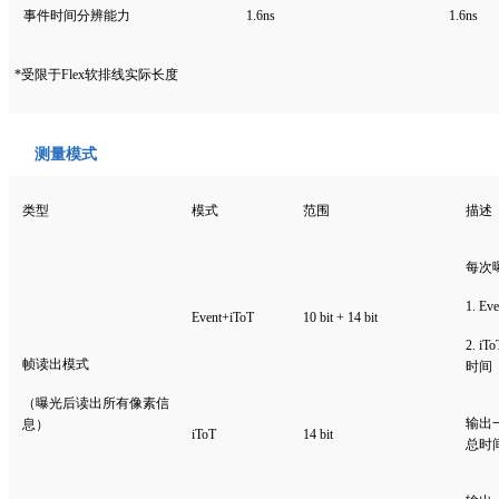
事件时间分辨能力
1.6ns
1.6ns
*受限于Flex软排线实际长度
测
量模式
类型
模式
范围
描述
每次
1. 
Event+iToT
10 bit + 14 bit
2. 
帧读出模式
时间
（曝光后读出所有像素信
输出
息）
iToT
14 bit
总时