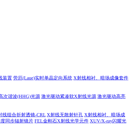
线装置
劳厄(Laue)实时单晶定向系统
X射线相衬、暗场成像套件
高次谐波(HHG)光源
激光驱动紧凑软X射线光源
激光驱动高亮
射线组合折射透镜-CRL
X射线无散射针孔
X射线相衬、暗场成
精度同步辐射镜片
FEL金刚石X射线光学元件
XUV/X-ray闪耀光