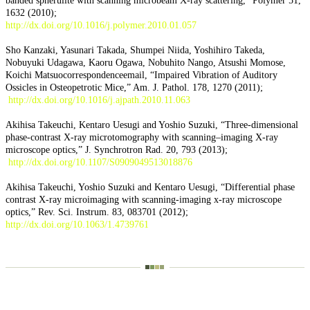
banded spherulite with scanning microbeam X-ray scattering,” Polymer 51,
1632 (2010);
http://dx.doi.org/10.1016/j.polymer.2010.01.057
Sho Kanzaki, Yasunari Takada, Shumpei Niida, Yoshihiro Takeda,
Nobuyuki Udagawa, Kaoru Ogawa, Nobuhito Nango, Atsushi Momose,
Koichi Matsuocorrespondenceemail, “Impaired Vibration of Auditory
Ossicles in Osteopetrotic Mice,” Am. J. Pathol. 178, 1270 (2011);
http://dx.doi.org/10.1016/j.ajpath.2010.11.063
Akihisa Takeuchi, Kentaro Uesugi and Yoshio Suzuki, “Three-dimensional
phase-contrast X-ray microtomography with scanning–imaging X-ray
microscope optics,” J. Synchrotron Rad. 20, 793 (2013);
http://dx.doi.org/10.1107/S0909049513018876
Akihisa Takeuchi, Yoshio Suzuki and Kentaro Uesugi, “Differential phase
contrast X-ray microimaging with scanning-imaging x-ray microscope
optics,” Rev. Sci. Instrum. 83, 083701 (2012);
http://dx.doi.org/10.1063/1.4739761