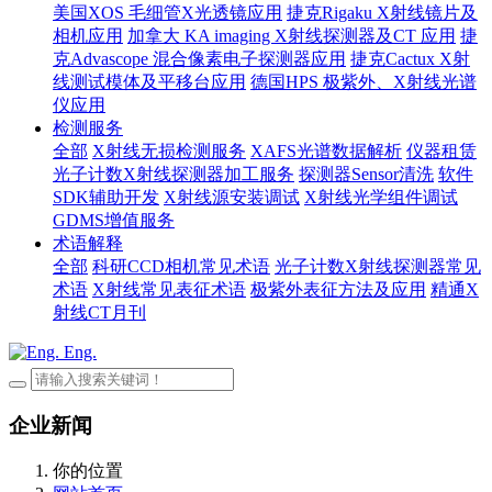
美国XOS 毛细管X光透镜应用
捷克Rigaku X射线镜片及
相机应用
加拿大 KA imaging X射线探测器及CT 应用
捷
克Advascope 混合像素电子探测器应用
捷克Cactux X射
线测试模体及平移台应用
德国HPS 极紫外、X射线光谱
仪应用
检测服务
全部
X射线无损检测服务
XAFS光谱数据解析
仪器租赁
光子计数X射线探测器加工服务
探测器Sensor清洗
软件
SDK辅助开发
X射线源安装调试
X射线光学组件调试
GDMS增值服务
术语解释
全部
科研CCD相机常见术语
光子计数X射线探测器常见
术语
X射线常见表征术语
极紫外表征方法及应用
精通X
射线CT月刊
Eng.
企业新闻
你的位置