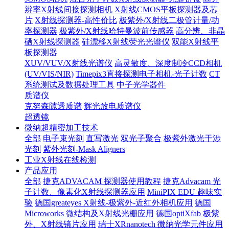
辨率X射线间接探测相机
X射线CMOS平板探测器及芯
片
X射线探测器-高性价比
极紫外/X射线二极管计量/功
率探测器
极紫外/X射线哈特曼波前传感器
高分辨、非晶
硒X射线探测器
硅漂移X射线荧光光谱仪
双能X射线平
板探测器
XUV/VUV/X射线光谱仪
高灵敏度、深度制冷CCD相机
(UV/VIS/NIR)
Timepix3直接探测电子相机-光子计数
CT
系统测试及数据处理工具
中子光学器件
质谱仪
克努森隙透质谱
辉光放电质谱仪
超透镜
微纳超精密加工技术
全部
电子束光刻
直写激光
双光子聚合
极紫外激光干涉
光刻
紫外光刻-Mask Aligners
工业X射线在线检测
产品应用
全部
捷克ADVACAM 探测器使用教程
捷克Advacam 光
子计数、像素化X射线探测器应用
MiniPIX EDU 趣味实
验
德国greateyes X射线-极紫外-近红外相机应用
德国
Microworks 微结构及X射线光栅应用
德国optiXfab 极紫
外、X射线镜片应用
瑞士XRnanotech 微纳光学元件应用