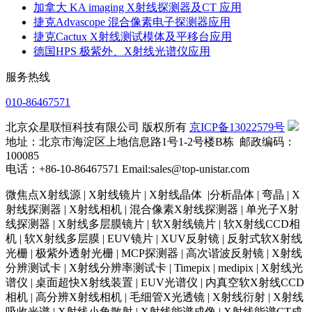
加拿大 KA imaging X射线探测器及CT 应用
捷克Advascope 混合像素电子探测器应用
捷克Cactux X射线测试模体及平移台应用
德国HPS 极紫外、X射线光谱仪应用
服务热线
010-86467571
北京众星联恒科技有限公司 版权所有
京ICP备13022579号
地址：北京市海淀区上地信息路1号1-2号楼B栋 邮政编码：
100085
电话：+86-10-86467571 Email:sales@top-unistar.com
微焦点X射线源 | X射线镜片 | X射线晶体 |分析晶体 | 弯晶 | X
射线探测器 | X射线相机 | 混合像素X射线探测器 | 单光子X射
线探测器 | X射线多层膜镜片 | 软X射线镜片 | 软X射线CCD相
机 | 软X射线多层膜 | EUV镜片 | XUV反射镜 | 反射式软X射线
光栅 | 极紫外透射光栅 | MCP探测器 | 高次谐波反射镜 | X射线
分辨测试卡 | X射线分辨率测试卡 | Timepix | medipix | X射线光
谱仪 | 桌面超快X射线装置 | EUV光谱仪 | 内真空软X射线CCD
相机 | 高分辨X射线相机 | 毛细管X光透镜 | X射线衍射 | X射线
吸收光谱 | X射线小角散射 | X射线能谱成像 | X射线能谱CT成