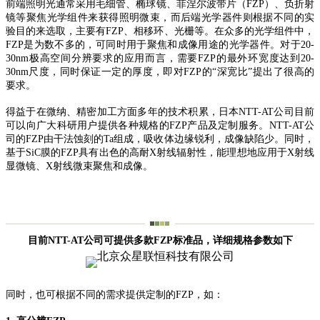
前端照明光通常采用毛细管、椭球镜、菲涅尔波带片（FZP）、负折射
镜等聚焦光学组件来获得照明微束，而后端光学器件则根据不同的实
验目的来选取，主要有FZP、相移环、光栅等。在众多的光学组件中，
FZP是为数不多的，可同时用于聚焦和成像用途的光学器件。对于20-
30nm极高空间分辨要求的应用而言，需要FZP的最外环宽度达到20-
30nm尺度，同时保证一定的厚度，即对FZP的“深宽比”提出了很高的
要求。
得益于在微纳、精密加工方面多年的技术积累，日本NTT-AT公司目前
可以向广大科研用户提供各种规格的FZP产品及定制服务。NTT-AT公
司的FZP由干法蚀刻的Ta组成，吸收体边缘锐利，成像缺陷少。同时，
基于SiC膜的FZP具有出色的高耐X射线辐射性，能理想地应用于X射线
显微镜、X射线微束聚焦和成像。
目前NTT-AT公司可提供多款FZP标准品，详细规格参数如下
同时，也可根据不同的需求提供定制的FZP，如：