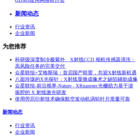
GDMS应用网络研讨会
新闻动态
行业资讯
企业新闻
为您推荐
科研级深度制冷极紫外、X射线CCD 相机传感器清洗：
高风险任务的完美交付 ​
众星联恒×艾格斯瑞：首启国产联盟，共迎X射线新机遇
八面玲珑的X光探针：X射线显微成像术之缺陷辅助成像
众星联恒-前沿视界-Nature - XRnanotec光栅助力基于谐
振腔的 X 射线激光研发
使用劳厄衍射技术确保航空发动机涡轮叶片质量可靠
新闻动态
行业资讯
企业新闻