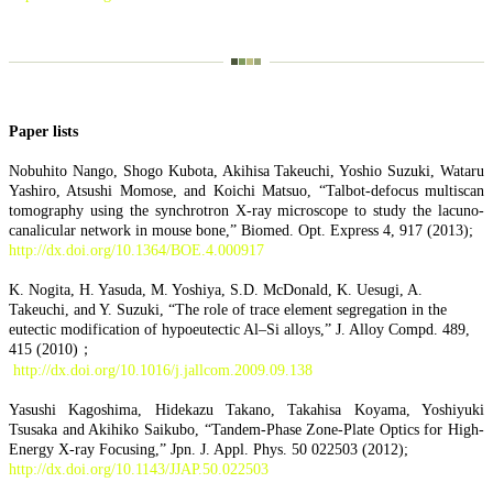
Paper lists
Nobuhito Nango, Shogo Kubota, Akihisa Takeuchi, Yoshio Suzuki, Wataru
Yashiro, Atsushi Momose, and Koichi Matsuo, “Talbot-defocus multiscan
tomography using the synchrotron X-ray microscope to study the lacuno-
canalicular network in mouse bone,” Biomed. Opt. Express 4, 917 (2013);
http://dx.doi.org/10.1364/BOE.4.000917
K. Nogita, H. Yasuda, M. Yoshiya, S.D. McDonald, K. Uesugi, A.
Takeuchi, and Y. Suzuki, “The role of trace element segregation in the
eutectic modification of hypoeutectic Al–Si alloys,” J. Alloy Compd. 489,
415 (2010)；
http://dx.doi.org/10.1016/j.jallcom.2009.09.138
Yasushi Kagoshima, Hidekazu Takano, Takahisa Koyama, Yoshiyuki
Tsusaka and Akihiko Saikubo, “Tandem-Phase Zone-Plate Optics for High-
Energy X-ray Focusing,” Jpn. J. Appl. Phys. 50 022503 (2012);
http://dx.doi.org/10.1143/JJAP.50.022503