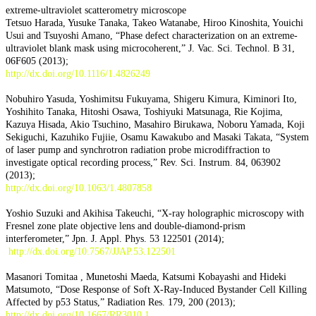
extreme-ultraviolet scatterometry microscope
Tetsuo Harada, Yusuke Tanaka, Takeo Watanabe, Hiroo Kinoshita, Youichi
Usui and Tsuyoshi Amano, “Phase defect characterization on an extreme-
ultraviolet blank mask using microcoherent,” J. Vac. Sci. Technol. B 31,
06F605 (2013);
http://dx.doi.org/10.1116/1.4826249
Nobuhiro Yasuda, Yoshimitsu Fukuyama, Shigeru Kimura, Kiminori Ito,
Yoshihito Tanaka, Hitoshi Osawa, Toshiyuki Matsunaga, Rie Kojima,
Kazuya Hisada, Akio Tsuchino, Masahiro Birukawa, Noboru Yamada, Koji
Sekiguchi, Kazuhiko Fujiie, Osamu Kawakubo and Masaki Takata, “System
of laser pump and synchrotron radiation probe microdiffraction to
investigate optical recording process,” Rev. Sci. Instrum. 84, 063902
(2013);
http://dx.doi.org/10.1063/1.4807858
Yoshio Suzuki and Akihisa Takeuchi, “X-ray holographic microscopy with
Fresnel zone plate objective lens and double-diamond-prism
interferometer,” Jpn. J. Appl. Phys. 53 122501 (2014);
http://dx.doi.org/10.7567/JJAP.53.122501
Masanori Tomitaa , Munetoshi Maeda, Katsumi Kobayashi and Hideki
Matsumoto, “Dose Response of Soft X-Ray-Induced Bystander Cell Killing
Affected by p53 Status,” Radiation Res. 179, 200 (2013);
http://dx.doi.org/10.1667/RR3010.1