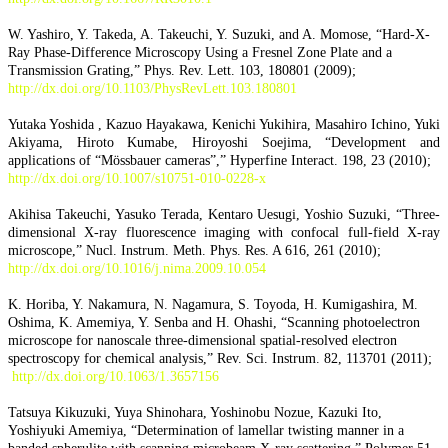
W. Yashiro, Y. Takeda, A. Takeuchi, Y. Suzuki, and A. Momose, “Hard-X-
Ray Phase-Difference Microscopy Using a Fresnel Zone Plate and a
Transmission Grating,” Phys. Rev. Lett. 103, 180801 (2009);
http://dx.doi.org/10.1103/PhysRevLett.103.180801
Yutaka Yoshida , Kazuo Hayakawa, Kenichi Yukihira, Masahiro Ichino, Yuki
Akiyama, Hiroto Kumabe, Hiroyoshi Soejima, “Development and
applications of “Mössbauer cameras”,” Hyperfine Interact. 198, 23 (2010);
http://dx.doi.org/10.1007/s10751-010-0228-x
Akihisa Takeuchi, Yasuko Terada, Kentaro Uesugi, Yoshio Suzuki, “Three-
dimensional X-ray fluorescence imaging with confocal full-field X-ray
microscope,” Nucl. Instrum. Meth. Phys. Res. A 616, 261 (2010);
http://dx.doi.org/10.1016/j.nima.2009.10.054
K. Horiba, Y. Nakamura, N. Nagamura, S. Toyoda, H. Kumigashira, M.
Oshima, K. Amemiya, Y. Senba and H. Ohashi, “Scanning photoelectron
microscope for nanoscale three-dimensional spatial-resolved electron
spectroscopy for chemical analysis,” Rev. Sci. Instrum. 82, 113701 (2011);
http://dx.doi.org/10.1063/1.3657156
Tatsuya Kikuzuki, Yuya Shinohara, Yoshinobu Nozue, Kazuki Ito,
Yoshiyuki Amemiya, “Determination of lamellar twisting manner in a