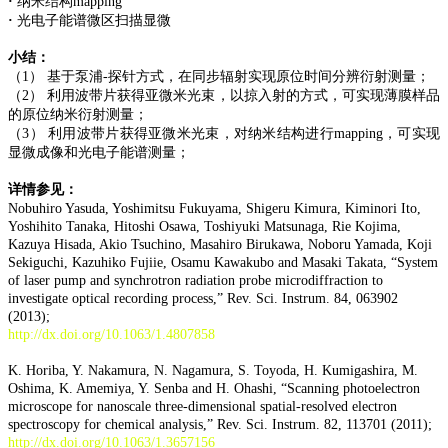
·
纳米结构mapping
·
光电子能谱微区扫描显微
小结：
（1） 基于泵浦-探针方式，在同步辐射实现原位时间分辨衍射测量；
（2） 利用波带片获得亚微米光束，以掠入射的方式，可实现薄膜样品
的原位纳米衍射测量；
（3） 利用波带片获得亚微米光束，对纳米结构进行mapping，可实现
显微成像和光电子能谱测量；
详情参见：
Nobuhiro Yasuda, Yoshimitsu Fukuyama, Shigeru Kimura, Kiminori Ito,
Yoshihito Tanaka, Hitoshi Osawa, Toshiyuki Matsunaga, Rie Kojima,
Kazuya Hisada, Akio Tsuchino, Masahiro Birukawa, Noboru Yamada, Koji
Sekiguchi, Kazuhiko Fujiie, Osamu Kawakubo and Masaki Takata, “System
of laser pump and synchrotron radiation probe microdiffraction to
investigate optical recording process,” Rev. Sci. Instrum. 84, 063902
(2013);
http://dx.doi.org/10.1063/1.4807858
K. Horiba, Y. Nakamura, N. Nagamura, S. Toyoda, H. Kumigashira, M.
Oshima, K. Amemiya, Y. Senba and H. Ohashi, “Scanning photoelectron
microscope for nanoscale three-dimensional spatial-resolved electron
spectroscopy for chemical analysis,” Rev. Sci. Instrum. 82, 113701 (2011);
http://dx.doi.org/10.1063/1.3657156