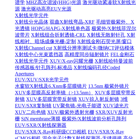
谱学
MHZ高次谐波(HHG)光源
激光驱动紧凑软X射线光
源
激光驱动高亮EUV光源
X射线光学元件
X射线分光晶体
双曲X射线弯晶-XRF
毛细管极紫外、X
光透镜
HOPG/HAPG-X射线单色器
极紫外/X射线菲涅尔
波带片
X射线组合折射透镜-CRL
X射线无散射针孔
X射
线相衬、暗场成像光栅-定制
X射线金刚石荧光屏/窗口
X射线Channel cut
X射线分辨率测试卡/微纳CT评估模体
X射线中心光束遮挡器
高精度同步辐射镜片
FEL金刚石
X射线光学元件
XUV/X-ray闪耀光栅
X射线哈特曼波前
传感器板/针孔阵列-标准品
X射线编码孔径Coded
Apertures
EUV/XUV/SXR光学元件
水窗软X射线及6.Xnm多层膜镜片
13.5nm 极紫外镜片
XUV多层膜高反射率镜（>13.5nm）
XUV多层膜窄带反
射镜
XUV多层膜宽带反射镜
XUV掠入射反射镜
3维
EUV/SXR复制镜
UV聚焦镜-光电子能谱
XUV滤光片
XUV二向色镜
XUV/极紫外透射光栅
SXR/XUV反射光
栅
SiN membrane薄膜
极紫外/X射线波前分析孔阵列
EUV/SXR/X射线探测器
EUV/SXR/X-Ray科研级CCD相机
EUV/SXR/X-Ray
sCMOS相机
混合光子计数X射线探测器-无缝拼接
高分