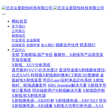
网站首页
关于我们
公司简介
新闻动态
行业资讯
企业新闻
独家合作伙伴
联系我们
在线留言
在线申请
加入我们
产品中心
全部
艾格斯瑞-国产专区
极紫外、X射线等产品现货及
开放实验室
X射线、XUV分析系统
真空紫外(VUV)分光光度计
直读型桌面X射线吸收谱仪/
台式XAFS
科研级X射线相衬微米CT系统/3D显微镜
桌
面超快X射线装置
劳厄(Laue)实时单晶定向系统
X射线
相衬、暗场成像套件
HHG beamline解决方案
X射线半导
体计量系统
同步辐射用户X射线解决方案
X射线防护柜
X射线/软X射线光源
X射线微焦源—XRD衍射
X射线微焦源—XRF/XES 荧光
X射线微焦源—XRI成像
X射线大功率衍射光源—XAS