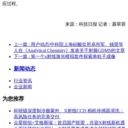
应过程。
来源：科技日报 记者：聂翠蓉
上一篇
: 用户动态|中科院上海硅酸盐所卓尚军、钱荣等
人在《Analytical Chemistry》发表关于射频GDMS的文章
下一篇
: 第一个x射线激光模拟套件探索单粒子成像
新闻动态
行业资讯
企业新闻
为您推荐
科研级深度制冷极紫外、X射线CCD 相机传感器清洗：
高风险任务的完美交付 ​
众星联恒×艾格斯瑞：首启国产联盟，共迎X射线新机遇