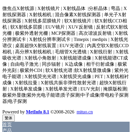
微焦点X射线源 | X射线镜片 | X射线晶体 |分析晶体 | 弯晶 | X
射线探测器 | X射线相机 | 混合像素X射线探测器 | 单光子X射
线探测器 | X射线多层膜镜片 | 软X射线镜片 | 软X射线CCD相
机 | 软X射线多层膜 | EUV镜片 | XUV反射镜 | 反射式软X射线
光栅 | 极紫外透射光栅 | MCP探测器 | 高次谐波反射镜 | X射线
分辨测试卡 | X射线分辨率测试卡 | Timepix | medipix | X射线光
谱仪 | 桌面超快X射线装置 | EUV光谱仪 | 内真空软X射线CCD
相机 | 高分辨X射线相机 | 毛细管X光透镜 | X射线衍射 | X射线
吸收光谱 | X射线小角散射 | X射线能谱成像 | X射线能谱CT成
像 | 自由电子激光 | 同步辐射 | K边成像 | 相干衍射成像 | 极紫
外光刻 | 极紫外CDI | 软X射线光谱 |软X射线显微成像 | 紫外光
电子能谱 | X射线荧光光谱 | X射线荧光成像 | PET | X射线相衬
成像 | X射线拉曼 | X射线共振非弹性散射光谱 | 超快X射线衍
射 | X射线单发成像 | X射线单发光谱 | EUV光刻 | 掩膜版检测|
极紫外显微|紫外光电子能谱|质子探测|中子成像|带电粒子探测
器|电子探测
Powered by
MetInfo 8.1
©2008-2026
mituo.cn
繁体
首页
产品