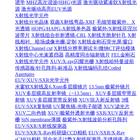
谱学
MHZ高次谐波(HHG)光源
激光驱动紧凑软X射线光
源
激光驱动高亮EUV光源
X射线光学元件
X射线分光晶体
双曲X射线弯晶-XRF
毛细管极紫外、X
光透镜
HOPG/HAPG-X射线单色器
极紫外/X射线菲涅尔
波带片
X射线组合折射透镜-CRL
X射线无散射针孔
X射
线相衬、暗场成像光栅-定制
X射线金刚石荧光屏/窗口
X射线Channel cut
X射线分辨率测试卡/微纳CT评估模体
X射线中心光束遮挡器
高精度同步辐射镜片
FEL金刚石
X射线光学元件
XUV/X-ray闪耀光栅
X射线哈特曼波前
传感器板/针孔阵列-标准品
X射线编码孔径Coded
Apertures
EUV/XUV/SXR光学元件
水窗软X射线及6.Xnm多层膜镜片
13.5nm 极紫外镜片
XUV多层膜高反射率镜（>13.5nm）
XUV多层膜窄带反
射镜
XUV多层膜宽带反射镜
XUV掠入射反射镜
3维
EUV/SXR复制镜
UV聚焦镜-光电子能谱
XUV滤光片
XUV二向色镜
XUV/极紫外透射光栅
SXR/XUV反射光
栅
SiN membrane薄膜
极紫外/X射线波前分析孔阵列
EUV/SXR/X射线探测器
EUV/SXR/X-Ray科研级CCD相机
EUV/SXR/X-Ray
sCMOS相机
混合光子计数X射线探测器-无缝拼接
高分