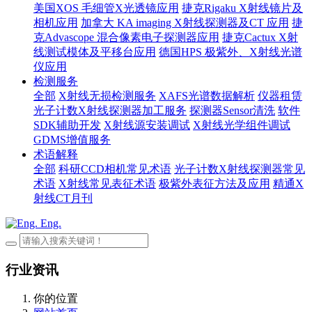
美国XOS 毛细管X光透镜应用
捷克Rigaku X射线镜片及
相机应用
加拿大 KA imaging X射线探测器及CT 应用
捷
克Advascope 混合像素电子探测器应用
捷克Cactux X射
线测试模体及平移台应用
德国HPS 极紫外、X射线光谱
仪应用
检测服务
全部
X射线无损检测服务
XAFS光谱数据解析
仪器租赁
光子计数X射线探测器加工服务
探测器Sensor清洗
软件
SDK辅助开发
X射线源安装调试
X射线光学组件调试
GDMS增值服务
术语解释
全部
科研CCD相机常见术语
光子计数X射线探测器常见
术语
X射线常见表征术语
极紫外表征方法及应用
精通X
射线CT月刊
Eng.
行业资讯
你的位置