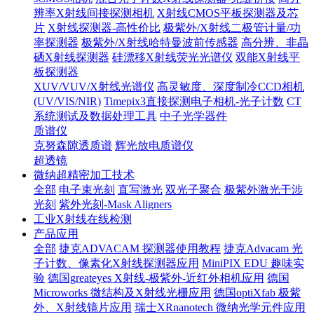
辨率X射线间接探测相机
X射线CMOS平板探测器及芯
片
X射线探测器-高性价比
极紫外/X射线二极管计量/功
率探测器
极紫外/X射线哈特曼波前传感器
高分辨、非晶
硒X射线探测器
硅漂移X射线荧光光谱仪
双能X射线平
板探测器
XUV/VUV/X射线光谱仪
高灵敏度、深度制冷CCD相机
(UV/VIS/NIR)
Timepix3直接探测电子相机-光子计数
CT
系统测试及数据处理工具
中子光学器件
质谱仪
克努森隙透质谱
辉光放电质谱仪
超透镜
微纳超精密加工技术
全部
电子束光刻
直写激光
双光子聚合
极紫外激光干涉
光刻
紫外光刻-Mask Aligners
工业X射线在线检测
产品应用
全部
捷克ADVACAM 探测器使用教程
捷克Advacam 光
子计数、像素化X射线探测器应用
MiniPIX EDU 趣味实
验
德国greateyes X射线-极紫外-近红外相机应用
德国
Microworks 微结构及X射线光栅应用
德国optiXfab 极紫
外、X射线镜片应用
瑞士XRnanotech 微纳光学元件应用