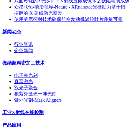
八面玲珑的X光探针：X射线显微成像术之缺陷辅助成像
众星联恒-前沿视界-Nature - XRnanotec光栅助力基于谐
振腔的 X 射线激光研发
使用劳厄衍射技术确保航空发动机涡轮叶片质量可靠
新闻动态
行业资讯
企业新闻
微纳超精密加工技术
电子束光刻
直写激光
双光子聚合
极紫外激光干涉光刻
紫外光刻-Mask Aligners
工业X射线在线检测
产品应用