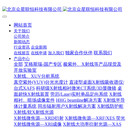
网站首页
关于我们
公司简介
新闻动态
行业资讯
企业新闻
独家合作伙伴
联系我们
在线留言
在线申请
加入我们
产品中心
全部
艾格斯瑞-国产专区
极紫外、X射线等产品现货及
开放实验室
X射线、XUV分析系统
真空紫外(VUV)分光光度计
直读型桌面X射线吸收谱仪/
台式XAFS
科研级X射线相衬微米CT系统/3D显微镜
桌
面超快X射线装置
劳厄(Laue)实时单晶定向系统
X射线
相衬、暗场成像套件
HHG beamline解决方案
X射线半导
体计量系统
同步辐射用户X射线解决方案
X射线防护柜
X射线/软X射线光源
X射线微焦源—XRD衍射
X射线微焦源—XRF/XES 荧光
X射线微焦源—XRI成像
X射线大功率衍射光源—XAS