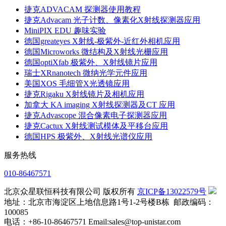
捷克ADVACAM 探测器使用教程
捷克Advacam 光子计数、像素化X射线探测器应用
MiniPIX EDU 趣味实验
德国greateyes X射线-极紫外-近红外相机应用
德国Microworks 微结构及X射线光栅应用
德国optiXfab 极紫外、X射线镜片应用
瑞士XRnanotech 微纳光学元件应用
美国XOS 毛细管X光透镜应用
捷克Rigaku X射线镜片及相机应用
加拿大 KA imaging X射线探测器及CT 应用
捷克Advascope 混合像素电子探测器应用
捷克Cactux X射线测试模体及平移台应用
德国HPS 极紫外、X射线光谱仪应用
服务热线
010-86467571
北京众星联恒科技有限公司 版权所有
京ICP备13022579号
地址：北京市海淀区上地信息路1号1-2号楼B栋 邮政编码：
100085
电话：+86-10-86467571 Email:sales@top-unistar.com