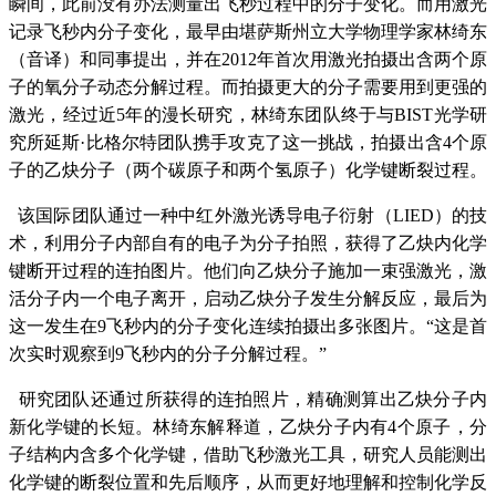
瞬间，此前没有办法测量出飞秒过程中的分子变化。而用激光
记录飞秒内分子变化，最早由堪萨斯州立大学物理学家林绮东
（音译）和同事提出，并在2012年首次用激光拍摄出含两个原
子的氧分子动态分解过程。而拍摄更大的分子需要用到更强的
激光，经过近5年的漫长研究，林绮东团队终于与BIST光学研
究所延斯·比格尔特团队携手攻克了这一挑战，拍摄出含4个原
子的乙炔分子（两个碳原子和两个氢原子）化学键断裂过程。
该国际团队通过一种中红外激光诱导电子衍射（LIED）的技
术，利用分子内部自有的电子为分子拍照，获得了乙炔内化学
键断开过程的连拍图片。他们向乙炔分子施加一束强激光，激
活分子内一个电子离开，启动乙炔分子发生分解反应，最后为
这一发生在9飞秒内的分子变化连续拍摄出多张图片。“这是首
次实时观察到9飞秒内的分子分解过程。”
研究团队还通过所获得的连拍照片，精确测算出乙炔分子内
新化学键的长短。林绮东解释道，乙炔分子内有4个原子，分
子结构内含多个化学键，借助飞秒激光工具，研究人员能测出
化学键的断裂位置和先后顺序，从而更好地理解和控制化学反