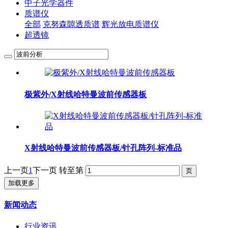
中子光学器件
质谱仪
全部
克努森隙透质谱
辉光放电质谱仪
超透镜
极紫外/X射线哈特曼波前传感器板
X射线哈特曼波前传感器板/针孔阵列-标准品
上一页
1
下一页
转至第
加载更多
新闻动态
行业资讯