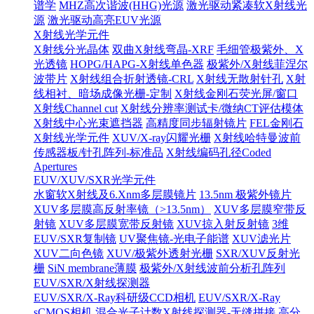
谱学
MHZ高次谐波(HHG)光源
激光驱动紧凑软X射线光
源
激光驱动高亮EUV光源
X射线光学元件
X射线分光晶体
双曲X射线弯晶-XRF
毛细管极紫外、X
光透镜
HOPG/HAPG-X射线单色器
极紫外/X射线菲涅尔
波带片
X射线组合折射透镜-CRL
X射线无散射针孔
X射
线相衬、暗场成像光栅-定制
X射线金刚石荧光屏/窗口
X射线Channel cut
X射线分辨率测试卡/微纳CT评估模体
X射线中心光束遮挡器
高精度同步辐射镜片
FEL金刚石
X射线光学元件
XUV/X-ray闪耀光栅
X射线哈特曼波前
传感器板/针孔阵列-标准品
X射线编码孔径Coded
Apertures
EUV/XUV/SXR光学元件
水窗软X射线及6.Xnm多层膜镜片
13.5nm 极紫外镜片
XUV多层膜高反射率镜（>13.5nm）
XUV多层膜窄带反
射镜
XUV多层膜宽带反射镜
XUV掠入射反射镜
3维
EUV/SXR复制镜
UV聚焦镜-光电子能谱
XUV滤光片
XUV二向色镜
XUV/极紫外透射光栅
SXR/XUV反射光
栅
SiN membrane薄膜
极紫外/X射线波前分析孔阵列
EUV/SXR/X射线探测器
EUV/SXR/X-Ray科研级CCD相机
EUV/SXR/X-Ray
sCMOS相机
混合光子计数X射线探测器-无缝拼接
高分