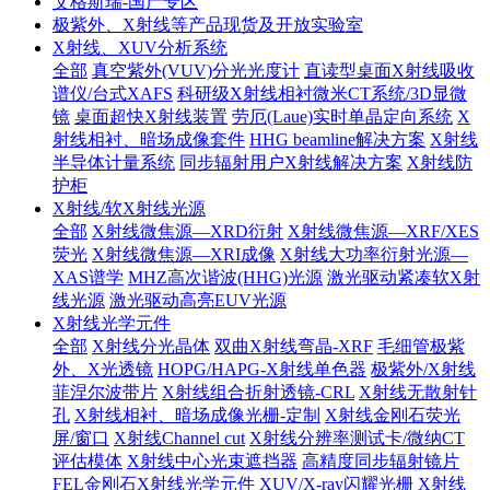
艾格斯瑞-国产专区
极紫外、X射线等产品现货及开放实验室
X射线、XUV分析系统
全部
真空紫外(VUV)分光光度计
直读型桌面X射线吸收
谱仪/台式XAFS
科研级X射线相衬微米CT系统/3D显微
镜
桌面超快X射线装置
劳厄(Laue)实时单晶定向系统
X
射线相衬、暗场成像套件
HHG beamline解决方案
X射线
半导体计量系统
同步辐射用户X射线解决方案
X射线防
护柜
X射线/软X射线光源
全部
X射线微焦源—XRD衍射
X射线微焦源—XRF/XES
荧光
X射线微焦源—XRI成像
X射线大功率衍射光源—
XAS谱学
MHZ高次谐波(HHG)光源
激光驱动紧凑软X射
线光源
激光驱动高亮EUV光源
X射线光学元件
全部
X射线分光晶体
双曲X射线弯晶-XRF
毛细管极紫
外、X光透镜
HOPG/HAPG-X射线单色器
极紫外/X射线
菲涅尔波带片
X射线组合折射透镜-CRL
X射线无散射针
孔
X射线相衬、暗场成像光栅-定制
X射线金刚石荧光
屏/窗口
X射线Channel cut
X射线分辨率测试卡/微纳CT
评估模体
X射线中心光束遮挡器
高精度同步辐射镜片
FEL金刚石X射线光学元件
XUV/X-ray闪耀光栅
X射线