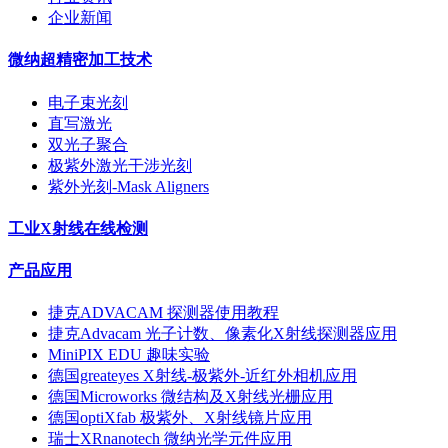
企业新闻
微纳超精密加工技术
电子束光刻
直写激光
双光子聚合
极紫外激光干涉光刻
紫外光刻-Mask Aligners
工业X射线在线检测
产品应用
捷克ADVACAM 探测器使用教程
捷克Advacam 光子计数、像素化X射线探测器应用
MiniPIX EDU 趣味实验
德国greateyes X射线-极紫外-近红外相机应用
德国Microworks 微结构及X射线光栅应用
德国optiXfab 极紫外、X射线镜片应用
瑞士XRnanotech 微纳光学元件应用