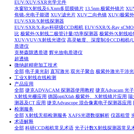
EUV/XUV/SXR光学元件
水窗软X射线及6.Xnm多层膜镜片
13.5nm 极紫外镜片
XU
焦镜-光电子能谱
XUV滤光片
XUV二向色镜
XUV/极紫
EUV/SXR/X射线探测器
EUV/SXR/X-Ray科研级CCD相机
EUV/SXR/X-Ray sC
比
极紫外/X射线二极管计量/功率探测器
极紫外/X射线
XUV/VUV/X射线光谱仪
高灵敏度、深度制冷CCD相机(UV/V
质谱仪
克努森隙透质谱
辉光放电质谱仪
超透镜
微纳超精密加工技术
全部
电子束光刻
直写激光
双光子聚合
极紫外激光干涉光
工业X射线在线检测
产品应用
全部
捷克ADVACAM 探测器使用教程
捷克Advacam
X射线光栅应用
德国optiXfab 极紫外、X射线镜片应用
瑞
测器及CT 应用
捷克Advascope 混合像素电子探测器应用
检测服务
全部
X射线无损检测服务
XAFS光谱数据解析
仪器租赁
术语解释
全部
科研CCD相机常见术语
光子计数X射线探测器常见