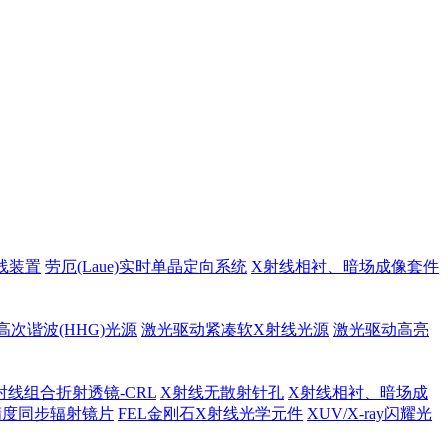
线装置
劳厄(Laue)实时单晶定向系统
X射线相衬、暗场成像套件
高次谐波(HHG)光源
激光驱动紧凑软X射线光源
激光驱动高亮
射线组合折射透镜-CRL
X射线无散射针孔
X射线相衬、暗场成
精度同步辐射镜片
FEL金刚石X射线光学元件
XUV/X-ray闪耀光