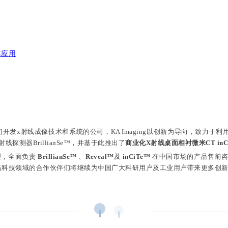
其应用
发x射线成像技术和系统的公司，KA Imaging以创新为导向，致力于利用
X射线探测器BrillianSe™，并基于此推出了
商业化X射线桌面相衬微米CT inCiT
代理，全面负责
BrillianSe™
、
Reveal™
及
inCiTe™
在中国市场的产品售前咨询
高科技领域的合作伙伴们将继续为中国广大科研用户及工业用户带来更多创