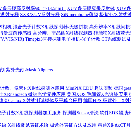
V多层膜高反射率镜（>13.5nm）
XUV多层膜窄带反射镜
XUV
外透射光栅
SXR/XUV反射光栅
SiN membrane薄膜
极紫外/X射线
MOS相机
混合光子计数X射线探测器-无缝拼接
高分辨率X射线间接
哈特曼波前传感器
高分辨、非晶硒X射线探测器
硅漂移X射线荧光
IS/NIR)
Timepix3直接探测电子相机-光子计数
CT系统测试
刻
紫外光刻-Mask Aligners
 光子计数、像素化X射线探测器应用
MiniPIX EDU 趣味实验
德国gre
士XRnanotech 微纳光学元件应用
美国XOS 毛细管X光透镜应用
捷克Cactux X射线测试模体及平移台应用
德国HPS 极紫外、X
光子计数X射线探测器加工服务
探测器Sensor清洗
软件SDK辅助
术语
X射线常见表征术语
极紫外表征方法及应用
精通X射线CT