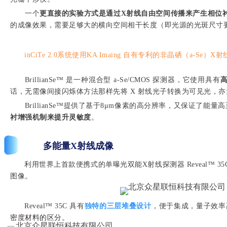
一个
更直接的实验方式是通过X射线自由空间传播来产生相位
的成像效果，需要足够大的横向空间相干长度（即光源的光斑尺寸
inCiTe 2.0系统使用KA Imaing 自有专利的非晶硒（a-Se）X射线
BrillianSe™ 是一种混合型 a-Se/CMOS 探测器，它使用具有
话，无需像间接闪烁体方法那样先将 X 射线光子转换为可见光，
BrillianSe™提供了基于8μm像素的高分辨率，又保证了能
衬增强机制来提升灵敏度
。
多能量X射线成像
利用世界上首款便携式的单曝光双能X射线探测器 Reveal™ 35C，
图像。
Reveal™ 35C 具有
独特的三层堆叠设计
，便于集成，量子效率高
密度材料的区分。