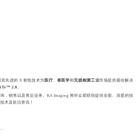
其先进的 X 射线技术为
医疗
、
兽医学
和
无损检测工业
市场提供最佳解决
e™ 2.0
。
，销售以及售后业务。KA Imaging 将对众星联恒提供全面、深度的技
新技术及前沿资讯！