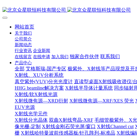
网站首页
关于我们
公司简介
新闻动态
行业资讯
企业新闻
独家合作伙伴
联系我们
在线留言
在线申请
加入我们
产品中心
全部
艾格斯瑞-国产专区
极紫外、X射线等产品现货及开
X射线、XUV分析系统
真空紫外(VUV)分光光度计
直读型桌面X射线吸收谱仪/台
HHG beamline解决方案
X射线半导体计量系统
同步辐射
X射线/软X射线光源
X射线微焦源—XRD衍射
X射线微焦源—XRF/XES 荧光
EUV光源
X射线光学元件
X射线分光晶体
双曲X射线弯晶-XRF
毛细管极紫外、X
像光栅-定制
X射线金刚石荧光屏/窗口
X射线Channel cut
栅
X射线哈特曼波前传感器板/针孔阵列-标准品
X射线编码孔