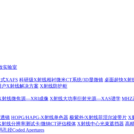
放实验室
式XAFS
科研级X射线相衬微米CT系统/3D显微镜
桌面超快X射
用户X射线解决方案
X射线防护柜
X射线微焦源—XRI成像
X射线大功率衍射光源—XAS谱学
MHZ
光透镜
HOPG/HAPG-X射线单色器
极紫外/X射线菲涅尔波带片
X
X射线分辨率测试卡/微纳CT评估模体
X射线中心光束遮挡器
高
径Coded Apertures