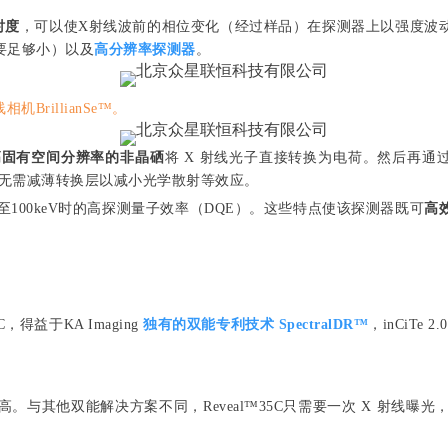
衬度
，可以使X射线波前的相位变化（经过样品）在探测器上以强度波
要足够小）以及
高分辨率探测器
。
相机BrillianSe™。
高固有空间分辨率的非晶硒
将 X 射线光子直接转换为电荷。然后再通过低
亦无需减薄转换层以减小光学散射等效应。
量高至100keV时的高探测量子效率（DQE）。这些特点使该探测器既可
高
得益于KA Imaging
独有的双能专利技术 SpectralDR™
，inCiT
。与其他双能解决方案不同，Reveal™35C只需要一次 X 射线曝