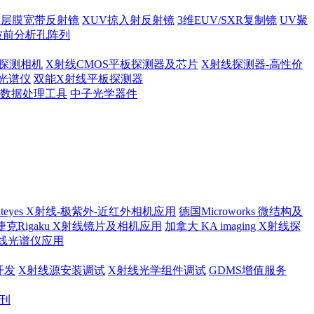
多层膜宽带反射镜
XUV掠入射反射镜
3维EUV/SXR复制镜
UV聚
波前分析孔阵列
探测相机
X射线CMOS平板探测器及芯片
X射线探测器-高性价
光谱仪
双能X射线平板探测器
及数据处理工具
中子光学器件
ateyes X射线-极紫外-近红外相机应用
德国Microworks 微结构及
捷克Rigaku X射线镜片及相机应用
加拿大 KA imaging X射线探
射线光谱仪应用
开发
X射线源安装调试
X射线光学组件调试
GDMS增值服务
月刊