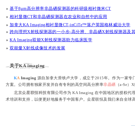
»
基于8μm高分辨率非晶硒探测器的科研级相衬微米CT
»
相衬显微CT和非晶硒探测器在农业和自然中的应用
»
加拿大KA Imaging相衬显微CT-inCiTe™落户英国格林威治大学
»
跨向理想X射线探测器的一小步-高分辨、非晶硒X射线探测器及
»
KA Imaging双能X射线探测器助力临床医学
»
双能量X射线成像技术的发展
关于KA imaging
K
A
Imaging
源自加拿大滑铁卢大学，成立于2015年。作为一家专门开
方案。公司拥有独家开发并自有专利的高空间高分辨率
非晶硒
（a-Se）
北京众星联恒科技有限公司
作为 KA Imaging 在中国地区的授权
术培训和支持，以便更好地服务于中国客户。众星联恒及我们来自全球