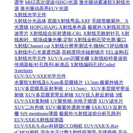
谱学
MHZ高次谐波(HHG)光源
激光驱动紧凑软X射线光
源
激光驱动高亮EUV光源
X射线光学元件
X射线分光晶体
双曲X射线弯晶-XRF
毛细管极紫外、X
光透镜
HOPG/HAPG-X射线单色器
极紫外/X射线菲涅尔
波带片
X射线组合折射透镜-CRL
X射线无散射针孔
X射
线相衬、暗场成像光栅-定制
X射线金刚石荧光屏/窗口
X射线Channel cut
X射线分辨率测试卡/微纳CT评估模体
X射线中心光束遮挡器
高精度同步辐射镜片
FEL金刚石
X射线光学元件
XUV/X-ray闪耀光栅
X射线哈特曼波前
传感器板/针孔阵列-标准品
X射线编码孔径Coded
Apertures
EUV/XUV/SXR光学元件
水窗软X射线及6.Xnm多层膜镜片
13.5nm 极紫外镜片
XUV多层膜高反射率镜（>13.5nm）
XUV多层膜窄带反
射镜
XUV多层膜宽带反射镜
XUV掠入射反射镜
3维
EUV/SXR复制镜
UV聚焦镜-光电子能谱
XUV滤光片
XUV二向色镜
XUV/极紫外透射光栅
SXR/XUV反射光
栅
SiN membrane薄膜
极紫外/X射线波前分析孔阵列
EUV/SXR/X射线探测器
EUV/SXR/X-Ray科研级CCD相机
EUV/SXR/X-Ray
sCMOS相机
混合光子计数X射线探测器-无缝拼接
高分