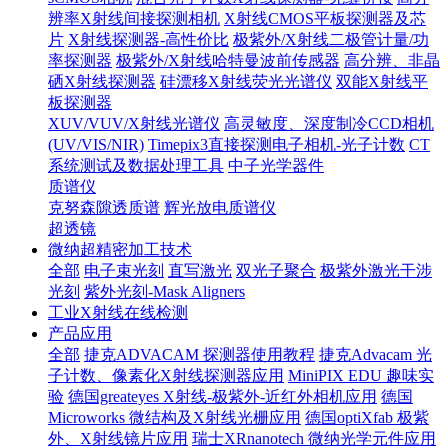
辨率X射线间接探测相机
X射线CMOS平板探测器及芯
片
X射线探测器-高性价比
极紫外/X射线二极管计量/功
率探测器
极紫外/X射线哈特曼波前传感器
高分辨、非晶
硒X射线探测器
硅漂移X射线荧光光谱仪
双能X射线平
板探测器
XUV/VUV/X射线光谱仪
高灵敏度、深度制冷CCD相机
(UV/VIS/NIR)
Timepix3直接探测电子相机-光子计数
CT
系统测试及数据处理工具
中子光学器件
质谱仪
克努森隙透质谱
辉光放电质谱仪
超透镜
微纳超精密加工技术
全部
电子束光刻
直写激光
双光子聚合
极紫外激光干涉
光刻
紫外光刻-Mask Aligners
工业X射线在线检测
产品应用
全部
捷克ADVACAM 探测器使用教程
捷克Advacam 光
子计数、像素化X射线探测器应用
MiniPIX EDU 趣味实
验
德国greateyes X射线-极紫外-近红外相机应用
德国
Microworks 微结构及X射线光栅应用
德国optiXfab 极紫
外、X射线镜片应用
瑞士XRnanotech 微纳光学元件应用