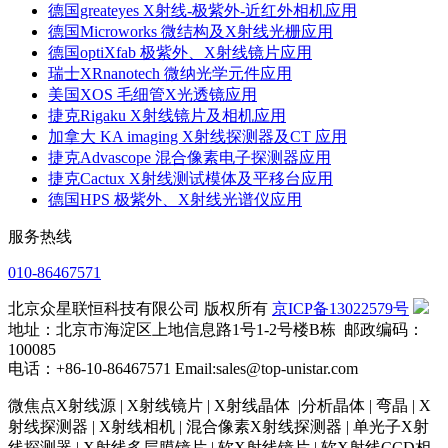
德国greateyes X射线-极紫外-近红外相机应用
德国Microworks 微结构及X射线光栅应用
德国optiXfab 极紫外、X射线镜片应用
瑞士XRnanotech 微纳光学元件应用
美国XOS 毛细管X光透镜应用
捷克Rigaku X射线镜片及相机应用
加拿大 KA imaging X射线探测器及CT 应用
捷克Advascope 混合像素电子探测器应用
捷克Cactux X射线测试模体及平移台应用
德国HPS 极紫外、X射线光谱仪应用
服务热线
010-86467571
北京众星联恒科技有限公司 版权所有
京ICP备13022579号
地址：北京市海淀区上地信息路1号1-2号楼B栋 邮政编码：
100085
电话：+86-10-86467571 Email:sales@top-unistar.com
微焦点X射线源 | X射线镜片 | X射线晶体 |分析晶体 | 弯晶 | X
射线探测器 | X射线相机 | 混合像素X射线探测器 | 单光子X射
线探测器 | X射线多层膜镜片 | 软X射线镜片 | 软X射线CCD相