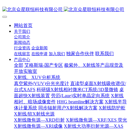
网站首页
关于我们
公司简介
新闻动态
行业资讯
企业新闻
独家合作伙伴
联系我们
在线留言
在线申请
加入我们
产品中心
全部
艾格斯瑞-国产专区
极紫外、X射线等产品现货及
开放实验室
X射线、XUV分析系统
真空紫外(VUV)分光光度计
直读型桌面X射线吸收谱仪/
台式XAFS
科研级X射线相衬微米CT系统/3D显微镜
桌
面超快X射线装置
劳厄(Laue)实时单晶定向系统
X射线
相衬、暗场成像套件
HHG beamline解决方案
X射线半导
体计量系统
同步辐射用户X射线解决方案
X射线防护柜
X射线/软X射线光源
X射线微焦源—XRD衍射
X射线微焦源—XRF/XES 荧光
X射线微焦源—XRI成像
X射线大功率衍射光源—XAS