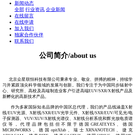
新闻动态
全部
行业资讯
企业新闻
在线留言
在线申请
加入我们
独家合作伙伴
联系我们
公司简介/about us
北京众星联恒科技有限公司秉承专业、敬业、拼搏的精神，持续学
习并紧跟顶尖科学领域的发展与创新。我们专注于为中国同步辐射中
心、研究所、高校及高端制造业客户引进高端EUV/SXR/X射线产品及
新孵化的高新技术产品。
作为多家国际知名品牌的中国区总代理，我们的产品线涵盖
X射
线/EUV光
源、X射线/SXR/EUV光学元件、X射线/SXR/EUV/可见光/电
子探测器、VUV/XUV/X射线光谱仪、X射
线分析系统和辉光放电质谱
仪
等，代理品牌包括但不限于
德国GREATEYES、德国
MICROWORKS、德国opitXfab、瑞士XRNANOTECH、捷克