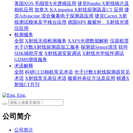
美国XOS 毛细管X光透镜应用
捷克Rigaku X射线镜片及
相机应用
加拿大 KA imaging X射线探测器及CT 应用
捷
克Advascope 混合像素电子探测器应用
捷克Cactux X射
线测试模体及平移台应用
德国HPS 极紫外、X射线光谱
仪应用
检测服务
全部
X射线无损检测服务
XAFS光谱数据解析
仪器租赁
光子计数X射线探测器加工服务
探测器Sensor清洗
软件
SDK辅助开发
X射线源安装调试
X射线光学组件调试
GDMS增值服务
术语解释
全部
科研CCD相机常见术语
光子计数X射线探测器常见
术语
X射线常见表征术语
极紫外表征方法及应用
精通X
射线CT月刊
Eng.
公司简介
公司简介